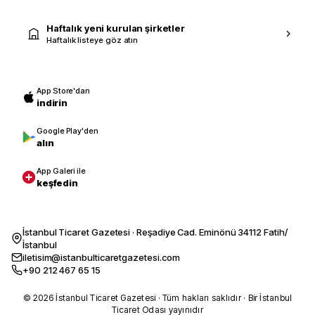
Haftalık yeni kurulan şirketler
Haftalık listeye göz atın
App Store'dan
indirin
Google Play'den
alın
App Galeri ile
keşfedin
İstanbul Ticaret Gazetesi · Reşadiye Cad. Eminönü 34112 Fatih/
İstanbul
iletisim@istanbulticaretgazetesi.com
+90 212 467 65 15
© 2026 İstanbul Ticaret Gazetesi · Tüm hakları saklıdır · Bir İstanbul
Ticaret Odası yayınıdır