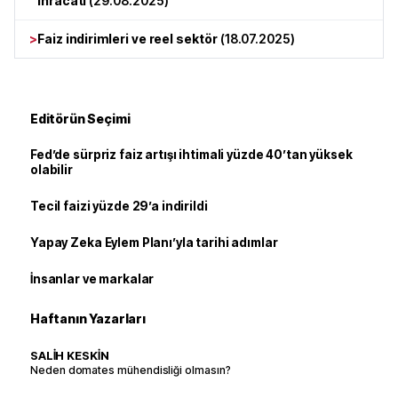
ihracatı
(
29.08.2025
)
>
Faiz indirimleri ve reel sektör
(
18.07.2025
)
Editörün Seçimi
Fed’de sürpriz faiz artışı ihtimali yüzde 40’tan yüksek
olabilir
Tecil faizi yüzde 29’a indirildi
Yapay Zeka Eylem Planı’yla tarihi adımlar
İnsanlar ve markalar
Haftanın Yazarları
SALİH KESKİN
Neden domates mühendisliği olmasın?