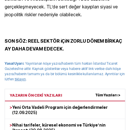
gerçekleşmeyecek. TL’de sert değer kayıpları siyasi ve
jeopolitik riskler nedeniyle olabilecek.
SON SÖZ: REEL SEKTÖR iÇiN ZORLU DÖNEM BİRKAÇ
AY DAHA DEVAM EDECEK.
Yasal Uyarı:
Yayınlanan köşe yazısı/haberin tüm hakları
İstanbul Ticaret
Gazetesi
'ne aittir. Kaynak gösterilse veya habere aktif link verilse dahi köşe
yazısı/haberin tamamı ya da bir bölümü kesinlikle kullanılamaz. Ayrıntılar için
lütfen
tıklayın
.
YAZARIN ÖNCEKİ YAZILARI
Tüm Yazıları >
>
Yeni Orta Vadeli Program için değerlendirmeler
(
12.09.2025
)
>
Nihai tarifeler, küresel ekonomi ve Türkiye’nin