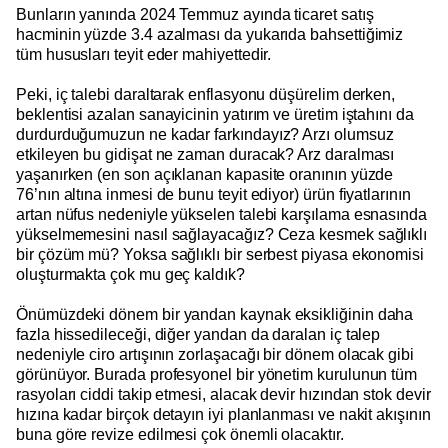
Bunların yanında 2024 Temmuz ayında ticaret satış
hacminin yüzde 3.4 azalması da yukarıda bahsettiğimiz
tüm hususları teyit eder mahiyettedir.
Peki, iç talebi daraltarak enflasyonu düşürelim derken,
beklentisi azalan sanayicinin yatırım ve üretim iştahını da
durdurduğumuzun ne kadar farkındayız? Arzı olumsuz
etkileyen bu gidişat ne zaman duracak? Arz daralması
yaşanırken (en son açıklanan kapasite oranının yüzde
76’nın altına inmesi de bunu teyit ediyor) ürün fiyatlarının
artan nüfus nedeniyle yükselen talebi karşılama esnasında
yükselmemesini nasıl sağlayacağız? Ceza kesmek sağlıklı
bir çözüm mü? Yoksa sağlıklı bir serbest piyasa ekonomisi
oluşturmakta çok mu geç kaldık?
Önümüzdeki dönem bir yandan kaynak eksikliğinin daha
fazla hissedileceği, diğer yandan da daralan iç talep
nedeniyle ciro artışının zorlaşacağı bir dönem olacak gibi
görünüyor. Burada profesyonel bir yönetim kurulunun tüm
rasyoları ciddi takip etmesi, alacak devir hızından stok devir
hızına kadar birçok detayın iyi planlanması ve nakit akışının
buna göre revize edilmesi çok önemli olacaktır.