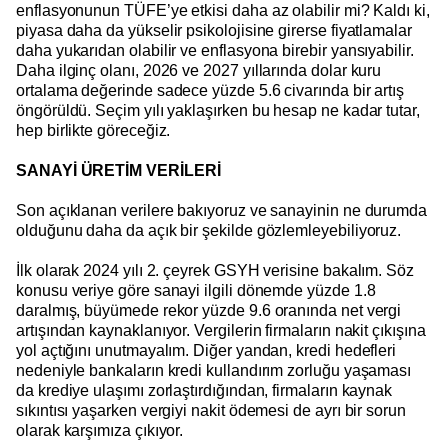
enflasyonunun TÜFE’ye etkisi daha az olabilir mi? Kaldı ki,
piyasa daha da yükselir psikolojisine girerse fiyatlamalar
daha yukarıdan olabilir ve enflasyona birebir yansıyabilir.
Daha ilginç olanı, 2026 ve 2027 yıllarında dolar kuru
ortalama değerinde sadece yüzde 5.6 civarında bir artış
öngörüldü. Seçim yılı yaklaşırken bu hesap ne kadar tutar,
hep birlikte göreceğiz.
SANAYİ ÜRETİM VERİLERİ
Son açıklanan verilere bakıyoruz ve sanayinin ne durumda
olduğunu daha da açık bir şekilde gözlemleyebiliyoruz.
İlk olarak 2024 yılı 2. çeyrek GSYH verisine bakalım. Söz
konusu veriye göre sanayi ilgili dönemde yüzde 1.8
daralmış, büyümede rekor yüzde 9.6 oranında net vergi
artışından kaynaklanıyor. Vergilerin firmaların nakit çıkışına
yol açtığını unutmayalım. Diğer yandan, kredi hedefleri
nedeniyle bankaların kredi kullandırım zorluğu yaşaması
da krediye ulaşımı zorlaştırdığından, firmaların kaynak
sıkıntısı yaşarken vergiyi nakit ödemesi de ayrı bir sorun
olarak karşımıza çıkıyor.