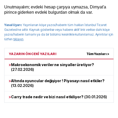
Unutmayalım; evdeki hesap çarşıya uymazsa, Dimyat’a
pirince giderken evdeki bulgurdan olmak da var.
Yasal Uyarı:
Yayınlanan köşe yazısı/haberin tüm hakları
İstanbul Ticaret
Gazetesi
'ne aittir. Kaynak gösterilse veya habere aktif link verilse dahi köşe
yazısı/haberin tamamı ya da bir bölümü kesinlikle kullanılamaz. Ayrıntılar için
lütfen
tıklayın
.
YAZARIN ÖNCEKİ YAZILARI
Tüm Yazıları >
>
Makroekonomik veriler ne sinyaller üretiyor?
(
27.02.2026
)
>
Altında oyuncular değişiyor ! Piyasayı nasıl etkiler?
(
13.02.2026
)
>
Carry trade nedir ve bizi nasıl etkiliyor?
(
30.01.2026
)