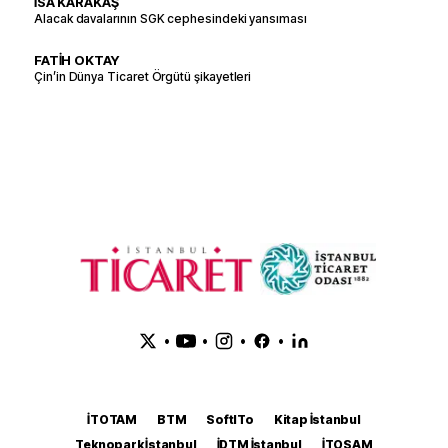
İSA KARAKAŞ
Alacak davalarının SGK cephesindeki yansıması
FATİH OKTAY
Çin’in Dünya Ticaret Örgütü şikayetleri
•
•
•
•
İTOTAM
BTM
SoftITo
Kitap İstanbul
Teknopark İstanbul
İDTM İstanbul
İTOSAM