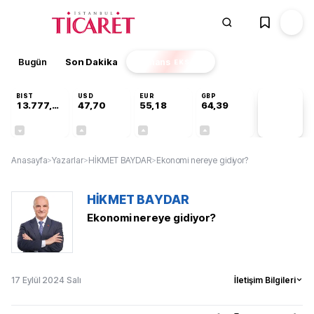
Bugün
Son Dakika
Finans
EKSTRA
BIST
USD
EUR
GBP
13.777,39
47,70
55,18
64,39
PİYASA
VERİLERİ
-0,16%
+0,17%
+0,30%
+0,34%
Anasayfa
>
Yazarlar
>
HİKMET BAYDAR
>
Ekonomi nereye gidiyor?
HİKMET BAYDAR
Ekonomi nereye gidiyor?
17 Eylül 2024 Salı
İletişim Bilgileri