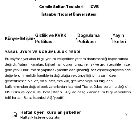
Cemile Sultan Tesisleri
ICVB
İstanbul Ticaret Üniversitesi
Gizlilik ve KVKK
Doğrulama
Yayın
Künye
•
İletişim
•
•
•
Politikası
Politikası
İlkeleri
YASAL UYARI VE SORUMLULUK REDDİ
Bu sayfada yer alan bilgi, yorum ve içerikler yatırım danışmanlığı kapsamında
değildir. Yatırım kararları, kişisel mali durumunuz ile risk ve getiri tercihlerinize
göre yetkili kurumlarla yapılacak yatırım danışmanlığı sözleşmesi çerçevesinde
değerlendirilmelidir. İçeriklerin doğruluğu ve güncelliği için azami özen
gösterilmekle birlikte, olası hata, eksiklik, gecikme veya bu bilgilerin
kullanımından doğabilecek zararlardan İstanbul Ticaret Odası sorumlu değildir.
BIST isim ve logosu ile Borsa İstanbul A.Ş. adına açıklanan tüm bilgi ve verilerin
telif hakları Borsa İstanbul A.Ş.’ye aittir.
Haftalık yeni kurulan şirketler
Haftalık listeye göz atın