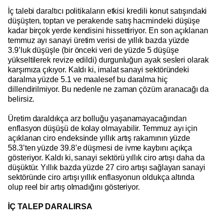
İç talebi daraltıcı politikaların etkisi kredili konut satışındaki
düşüşten, toptan ve perakende satış hacmindeki düşüşe
kadar birçok yerde kendisini hissettiriyor. En son açıklanan
temmuz ayı sanayi üretim verisi de yıllık bazda yüzde
3.9’luk düşüşle (bir önceki veri de yüzde 5 düşüşe
yükseltilerek revize edildi) durgunluğun ayak sesleri olarak
karşımıza çıkıyor. Kaldı ki, imalat sanayi sektöründeki
daralma yüzde 5.1 ve maalesef bu daralma hiç
dillendirilmiyor. Bu nedenle ne zaman çözüm aranacağı da
belirsiz.
Üretim daraldıkça arz bolluğu yaşanamayacağından
enflasyon düşüşü de kolay olmayabilir. Temmuz ayı için
açıklanan ciro endeksinde yıllık artış rakamının yüzde
58.3’ten yüzde 39.8’e düşmesi de ivme kaybını açıkça
gösteriyor. Kaldı ki, sanayi sektörü yıllık ciro artışı daha da
düşüktür. Yıllık bazda yüzde 27 ciro artışı sağlayan sanayi
sektöründe ciro artışı yıllık enflasyonun oldukça altında
olup reel bir artış olmadığını gösteriyor.
İÇ TALEP DARALIRSA