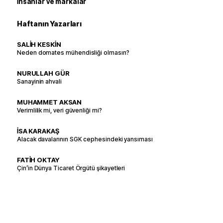
İnsanlar ve markalar
Haftanın Yazarları
SALİH KESKİN
Neden domates mühendisliği olmasın?
NURULLAH GÜR
Sanayinin ahvali
MUHAMMET AKSAN
Verimlilik mi, veri güvenliği mi?
İSA KARAKAŞ
Alacak davalarının SGK cephesindeki yansıması
FATİH OKTAY
Çin’in Dünya Ticaret Örgütü şikayetleri