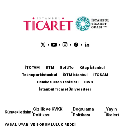
•
•
•
•
İTOTAM
BTM
SoftITo
Kitap İstanbul
Teknopark İstanbul
İDTM İstanbul
İTOSAM
Cemile Sultan Tesisleri
ICVB
İstanbul Ticaret Üniversitesi
Gizlilik ve KVKK
Doğrulama
Yayın
Künye
•
İletişim
•
•
•
Politikası
Politikası
İlkeleri
YASAL UYARI VE SORUMLULUK REDDİ