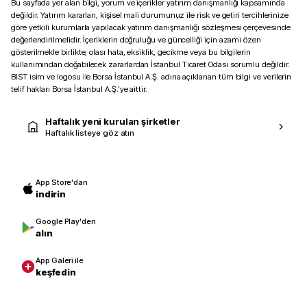
Bu sayfada yer alan bilgi, yorum ve içerikler yatırım danışmanlığı kapsamında
değildir. Yatırım kararları, kişisel mali durumunuz ile risk ve getiri tercihlerinize
göre yetkili kurumlarla yapılacak yatırım danışmanlığı sözleşmesi çerçevesinde
değerlendirilmelidir. İçeriklerin doğruluğu ve güncelliği için azami özen
gösterilmekle birlikte, olası hata, eksiklik, gecikme veya bu bilgilerin
kullanımından doğabilecek zararlardan İstanbul Ticaret Odası sorumlu değildir.
BIST isim ve logosu ile Borsa İstanbul A.Ş. adına açıklanan tüm bilgi ve verilerin
telif hakları Borsa İstanbul A.Ş.’ye aittir.
Haftalık yeni kurulan şirketler
Haftalık listeye göz atın
App Store'dan
indirin
Google Play'den
alın
App Galeri ile
keşfedin