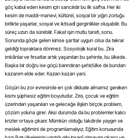
göç kabul eden kesim için sancılıdır bu ilk safha. Her iki
kesim de maddi-manevi, kültürel, sosyal bir yığın zorluğu
birlikte yaşarlar, sosyal ve iktisadî gerginlikler oluşabilir. Bu
süreç uzun da sürebilir. Fakat işin mutlu tarafı, sonu.
Sonunda göçle gelen kimse şartlar uygun olsa da tekrar
geldiği topraklara dönmez. Sosyolojik kural bu. Zira
imkânlar ve fırsatlar artık yaşanılan bu şehirde, bu ülkede.
Başka bir doğru ise göçü barındıran şehir/ülke de bundan
kazanım elde eder. Kazan kazan yani.
Göçün bu zor evresinde en çok dikkate almamız gereken
kısmı şüphesiz eğitim boyutudur. Zira, çocuk ve eğitim
üzerinden yaşanılan ve geleceğe ilişkin birçok problem,
çözüm yoluna girer. Aksi durumda da bu problemler kalıcı
krizler ortaya çıkarır. Mümkün olduğu takdirde yaygın ve
meslek eğitimini de programlamalıyız. Eğitim konusunda
bazı Batı ülkelerinin yaptığı gibi insanî olmayan çıkarcı ve