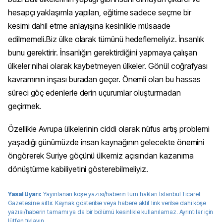
hesapçı yaklaşımla yapılan, eğitime sadece seçme bir
kesimi dahil etme anlayışına kesinlikle müsaade
edilmemeli.Biz ülke olarak tümünü hedeflemeliyiz. İnsanlık
bunu gerektirir. İnsanlığın gerektirdiğini yapmaya çalışan
ülkeler nihai olarak kaybetmeyen ülkeler. Gönül coğrafyası
kavramının inşası buradan geçer. Önemli olan bu hassas
süreci göç edenlerle derin uçurumlar oluşturmadan
geçirmek.
Özellikle Avrupa ülkelerinin ciddi olarak nüfus artış problemi
yaşadığı günümüzde insan kaynağının gelecekte önemini
öngörerek Suriye göçünü ülkemiz açısından kazanıma
dönüştürme kabiliyetini gösterebilmeliyiz.
Yasal Uyarı:
Yayınlanan köşe yazısı/haberin tüm hakları
İstanbul Ticaret
Gazetesi
'ne aittir. Kaynak gösterilse veya habere aktif link verilse dahi köşe
yazısı/haberin tamamı ya da bir bölümü kesinlikle kullanılamaz. Ayrıntılar için
lütfen
tıklayın
.