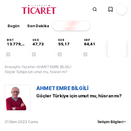
Bugün
Son Dakika
Finans
EKSTRA
BIST
USD
EUR
GBP
13.779,39
47,72
55,17
64,41
PİYASA
VERİLERİ
-0,14%
+0,01%
-0,03%
-0,01%
Anasayfa
>
Yazarlar
>
AHMET EMRE BİLGİLİ
>
Göçler Türkiye için umut mu, hüsran mı?
AHMET EMRE BİLGİLİ
Göçler Türkiye için umut mu, hüsran mı?
21 Ekim 2022 Cuma
İletişim Bilgileri