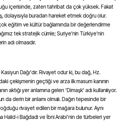
nluğu içerisinde, zaten tahribat da çok yüksek. Fakat
dolayısıyla buradan hareket etmek doğru olur.
çok eğitim ve kültür bağlamında bir değerlendirme
ğımız tek stratejik cümle; Suriye’nin Türkiye’nin
in adı olmasıdır.
 Kasiyun Dağı'dır. Rivayet odur ki, bu dağ, Hz.
ındaki çekişmenin geçtiği ve arza ilk masum kanının
ın aktığı yer anlamına gelen 'Dimaşk' adı kullanılıyor.
 da derin bir anlamı olmalı. Dağın tepesinde bir
 doğduğu rivayet edilen bir mağara bulunur. Aynı
Halid-i Bağdadi ve İbni Arabi'nin de türbeleri yer