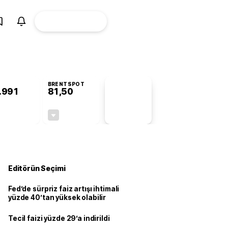
ÜYE
CANLI BORSA
Girişi
BRENTSPOT
.991
81,50
PİYASA
VERİLERİ
+1,00%
-1,55%
+0,00
-1,28
Editörün Seçimi
Fed’de sürpriz faiz artışı ihtimali
yüzde 40’tan yüksek olabilir
Tecil faizi yüzde 29’a indirildi