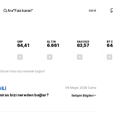
Ara
"
Faiz kararı
"
Ctrl K
RA
GBP
ALTIN
XAGUSD
BTC
64,41
6.661
63,57
64
+0,32%
+0,38%
+2,59%
+3,37%
0,18
0,24
167,96
2,07
kültürel miras bizi nereden bağlar?
09 Mayıs 2025 Cuma
İLİ
 miras bizi nereden bağlar?
İletişim Bilgileri