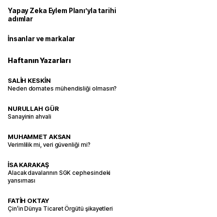
Yapay Zeka Eylem Planı’yla tarihi
adımlar
İnsanlar ve markalar
Haftanın Yazarları
SALİH KESKİN
Neden domates mühendisliği olmasın?
NURULLAH GÜR
Sanayinin ahvali
MUHAMMET AKSAN
Verimlilik mi, veri güvenliği mi?
İSA KARAKAŞ
Alacak davalarının SGK cephesindeki
yansıması
FATİH OKTAY
Çin’in Dünya Ticaret Örgütü şikayetleri