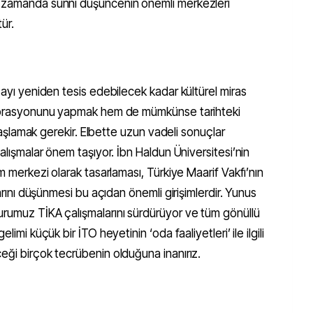
ı zamanda sünnî düşüncenin önemli merkezleri
tür.
zayı yeniden tesis edebilecek kadar kültürel miras
estorasyonunu yapmak hem de mümkünse tarihteki
a başlamak gerekir. Elbette uzun vadeli sonuçlar
çalışmalar önem taşıyor. İbn Haldun Üniversitesi’nin
im merkezi olarak tasarlaması, Türkiye Maarif Vakfı’nın
larını düşünmesi bu açıdan önemli girişimlerdir. Yunus
urumuz TİKA çalışmalarını sürdürüyor ve tüm gönüllü
limi küçük bir İTO heyetinin ‘oda faaliyetleri’ ile ilgili
ceği birçok tecrübenin olduğuna inanırız.