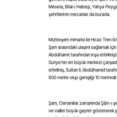
Mesela, Bilal-i Habeşi, Yahya Peyga
şehitlerinin mezarları da burada.
Muhteşem mimarisi ile Hicaz Tren İst
Şam arasındaki ulaşımı sağlamak için 
Abdülhamit tarafından inşa ettirilmişt
Suriye'nin en büyük merkezi çarşısıdı
ettirilmiş, Sultan II. Abdülhamid taraf
600 metre olup genişliği 10 metredi
Şam, Osmanlılar zamanında Şâm-ı şeri
ve valiler büyük gayret göstererek y