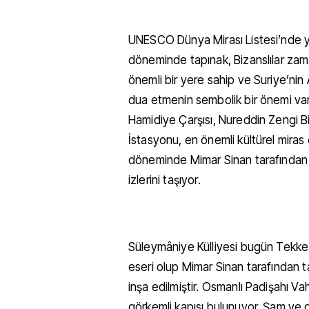
UNESCO Dünya Mirası Listesi’nde y
döneminde tapınak, Bizanslılar zama
önemli bir yere sahip ve Suriye’nin
dua etmenin sembolik bir önemi var.
Hamidiye Çarşısı, Nureddin Zengi Bi
İstasyonu, en önemli kültürel miras 
döneminde Mimar Sinan tarafından y
izlerini taşıyor.
Süleymâniye Külliyesi bugün Tekke 
eseri olup Mimar Sinan tarafından t
inşa edilmiştir. Osmanlı Padişahı Vah
görkemli kapısı bulunuyor. Şam ve d