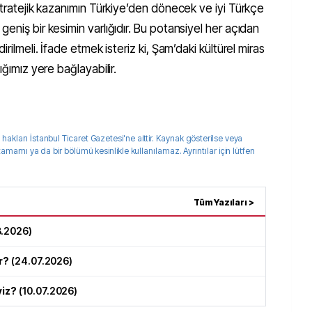
 stratejik kazanımın Türkiye’den dönecek ve iyi Türkçe
eniş bir kesimin varlığıdır. Bu potansiyel her açıdan
irilmeli. İfade etmek isteriz ki, Şam’daki kültürel miras
ığımız yere bağlayabilir.
 hakları
İstanbul Ticaret Gazetesi
'ne aittir. Kaynak gösterilse veya
 tamamı ya da bir bölümü kesinlikle kullanılamaz. Ayrıntılar için lütfen
Tüm Yazıları >
8.2026
)
r?
(
24.07.2026
)
yiz?
(
10.07.2026
)