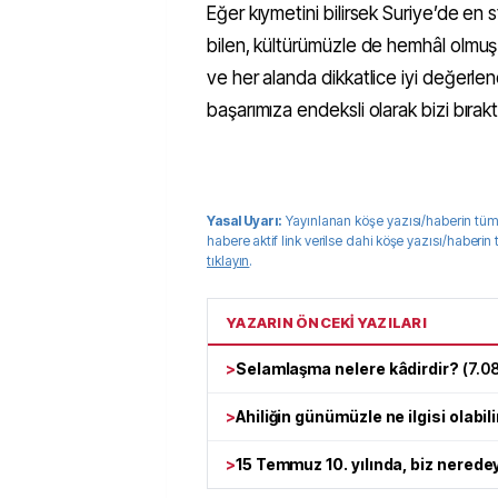
Eğer kıymetini bilirsek Suriye’de en
bilen, kültürümüzle de hemhâl olmuş g
ve her alanda dikkatlice iyi değerlend
başarımıza endeksli olarak bizi bırakt
Yasal Uyarı:
Yayınlanan köşe yazısı/haberin tüm
habere aktif link verilse dahi köşe yazısı/haberin
tıklayın
.
YAZARIN ÖNCEKİ YAZILARI
>
Selamlaşma nelere kâdirdir?
(
7.0
>
Ahiliğin günümüzle ne ilgisi olabili
>
15 Temmuz 10. yılında, biz nerede