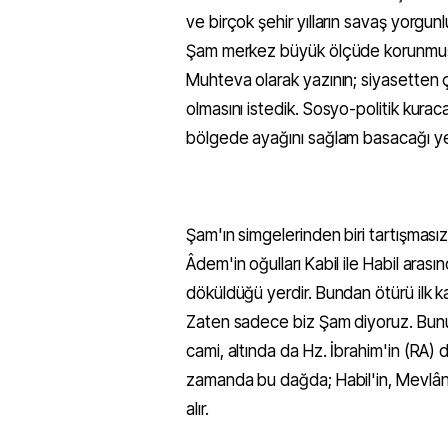
ve birçok şehir yılların savaş yorgu
Şam merkez büyük ölçüde korunmuş, 
Muhteva olarak yazının; siyasetten 
olmasını istedik. Sosyo-politik kuraca
bölgede ayağını sağlam basacağı yer
Şam'ın simgelerinden biri tartışmasız
Âdem'in oğulları Kabil ile Habil aras
döküldüğü yerdir. Bundan ötürü ilk kan
Zaten sadece biz Şam diyoruz. Bunun
cami, altında da Hz. İbrahim'in (RA)
zamanda bu dağda; Habil'in, Mevlâna 
alır.