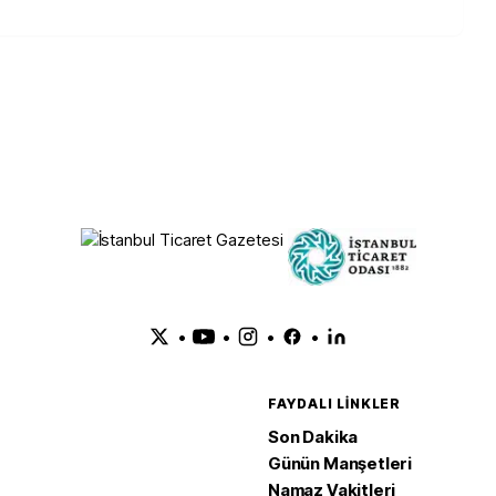
•
•
•
•
FAYDALI LINKLER
Son Dakika
Günün Manşetleri
Namaz Vakitleri