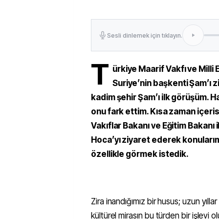
Sesli dinlemek için tıklayın.
T
ürkiye Maarif Vakfı ve Milli
Suriye’nin başkenti Şam’ı zi
kadim şehir Şam’ı ilk görüşüm. Hak
onu fark ettim. Kısa zaman içeri
Vakıflar Bakanı ve Eğitim Bakanı
Hoca’yı ziyaret ederek konularımı
özellikle görmek istedik.
Zira inandığımız bir husus; uzun yıll
kültürel mirasın bu türden bir işlevi 