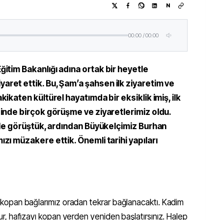
N
00:00
/
00:00
 Eğitim Bakanlığı adına ortak bir heyetle
yaret ettik. Bu, Şam’a şahsen ilk ziyaretim ve
ikaten kültürel hayatımda bir eksiklik imiş, ilk
sinde birçok görüşme ve ziyaretlerimiz oldu.
 ile görüştük, ardından Büyükelçimiz Burhan
zı müzakere ettik. Önemli tarihi yapıları
ar kopan bağlarımız oradan tekrar bağlanacaktı. Kadim
olur, hafızayı kopan yerden yeniden başlatırsınız. Halep