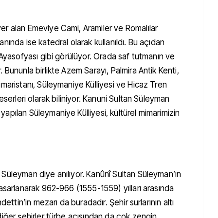
er alan Emeviye Cami, Aramiler ve Romalılar
nında ise katedral olarak kullanıldı. Bu açıdan
 Ayasofyası gibi görülüyor. Orada saf tutmanın ve
 Bununla birlikte Azem Sarayı, Palmira Antik Kenti,
maristanı, Süleymaniye Külliyesi ve Hicaz Tren
eserleri olarak biliniyor. Kanuni Sultan Süleyman
apılan Süleymaniye Külliyesi, kültürel mimarimizin
Süleyman diye anılıyor. Kanûnî Sultan Süleyman’ın
asarlanarak 962-966 (1555-1559) yılları arasında
dettin’in mezarı da buradadır. Şehir surlarının altı
iğer şehirler türbe açısından da çok zengin.