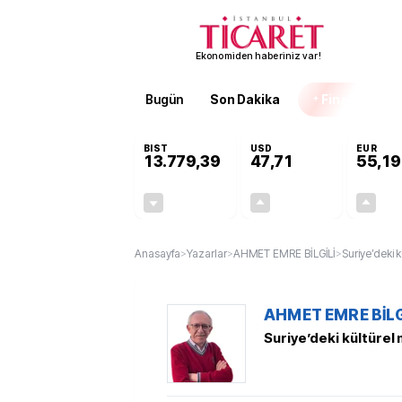
Ekonomiden haberiniz var!
Bugün
Son Dakika
Finans
EKST
BIST
USD
EUR
13.779,39
47,71
55,19
-0,14%
+0,18%
-19,42
0,09
Anasayfa
>
Yazarlar
>
AHMET EMRE BİLGİLİ
>
Suriye’deki 
AHMET EMRE BİLG
Suriye’deki kültürel