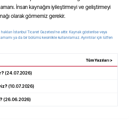
manı. İnsan kaynağını iyileştirmeyi ve geliştirmeyi
anağı olarak görmemiz gerekir.
 hakları
İstanbul Ticaret Gazetesi
'ne aittir. Kaynak gösterilse veya
 tamamı ya da bir bölümü kesinlikle kullanılamaz. Ayrıntılar için lütfen
Tüm Yazıları >
r?
(
24.07.2026
)
yiz?
(
10.07.2026
)
r?
(
26.06.2026
)