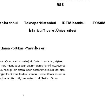
RSS
ap İstanbul
Teknopark İstanbul
İDTM İstanbul
İTOSA
İstanbul Ticaret Üniversitesi
ulama Politikası
•
Yayın İlkeleri
anlığı kapsamında değildir. Yatırım kararları, kişisel
ili kurumlarla yapılacak yatırım danışmanlığı sözleşmesi
 güncelliği için azami özen gösterilmekle birlikte, olası
doğabilecek zararlardan İstanbul Ticaret Odası sorumlu
çıklanan tüm bilgi ve verilerin telif hakları Borsa