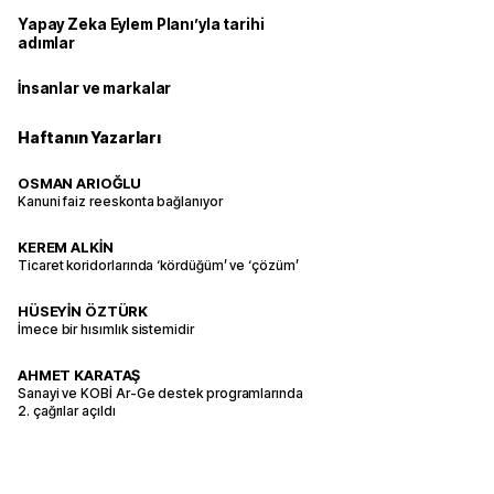
Yapay Zeka Eylem Planı’yla tarihi
adımlar
İnsanlar ve markalar
Haftanın Yazarları
OSMAN ARIOĞLU
Kanuni faiz reeskonta bağlanıyor
KEREM ALKİN
Ticaret koridorlarında ‘kördüğüm’ ve ‘çözüm’
HÜSEYİN ÖZTÜRK
İmece bir hısımlık sistemidir
AHMET KARATAŞ
Sanayi ve KOBİ Ar-Ge destek programlarında
2. çağrılar açıldı