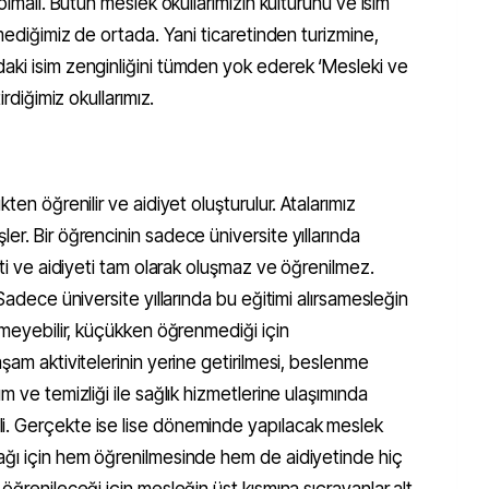
olmalı. Bütün meslek okullarımızın kültürünü ve isim
tmediğimiz de ortada. Yani ticaretinden turizmine,
aki isim zenginliğini tümden yok ederek ‘Mesleki ve
irdiğimiz okullarımız.
ten öğrenilir ve aidiyet oluşturulur. Atalarımız
er. Bir öğrencinin sadece üniversite yıllarında
eti ve aidiyeti tam olarak oluşmaz ve öğrenilmez.
 Sadece üniversite yıllarında bu eğitimi alırsamesleğin
remeyebilir, küçükken öğrenmediği için
şam aktivitelerinin yerine getirilmesi, beslenme
m ve temizliği ile sağlık hizmetlerine ulaşımında
i. Gerçekte ise lise döneminde yapılacak meslek
ağı için hem öğrenilmesinde hem de aidiyetinde hiç
öğrenileceği için mesleğin üst kısmına sıçrayanlar alt