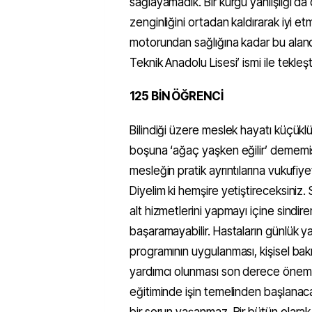
sağlayamadık. Bir kurgu yanlışlığı da 
zenginliğini ortadan kaldırarak iyi e
motorundan sağlığına kadar bu aland
Teknik Anadolu Lisesi’ ismi ile tekleşt
125 BİN ÖĞRENCİ
Bilindiği üzere meslek hayatı küçüklük
boşuna ‘ağaç yaşken eğilir’ dememişl
mesleğin pratik ayrıntılarına vukufiy
Diyelim ki hemşire yetiştireceksiniz.
alt hizmetlerini yapmayı içine sindi
başaramayabilir. Hastaların günlük ya
programının uygulanması, kişisel bakı
yardımcı olunması son derece öneml
eğitiminde işin temelinden başlanac
bir sorun yaşanmaz. Bir bütün olarak 