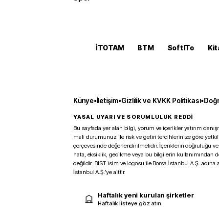
İTOTAM
BTM
SoftITo
Kit
Künye
•
İletişim
•
Gizlilik ve KVKK Politikası
•
Doğr
YASAL UYARI VE SORUMLULUK REDDİ
Bu sayfada yer alan bilgi, yorum ve içerikler yatırım danışm
mali durumunuz ile risk ve getiri tercihlerinize göre yetk
çerçevesinde değerlendirilmelidir. İçeriklerin doğruluğu ve
hata, eksiklik, gecikme veya bu bilgilerin kullanımından 
değildir. BIST isim ve logosu ile Borsa İstanbul A.Ş. adına a
İstanbul A.Ş.’ye aittir.
Haftalık yeni kurulan şirketler
Haftalık listeye göz atın