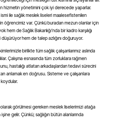
için hizmetin yönetimini çok iyi derecede yaparlar.
 ismi ile sağlık meslek liseleri maalesefistenilen
bin öğrencimiz var. Çünkü buradan mezun olanlar için
yok hem de Sağlık Bakanlığı’nda bir kadro karşılığı
i düşürüyor hem de talep azlığını doğuruyor.
lerimizle birlikte tüm sağlık çalışanlarımız aslında
ılar. Çalışma esnasında tüm zorluklara rağmen
unu, hastalığı atlatan arkadaşlardan tedavi sürecini
tan anlamak en doğrusu. Sisteme ve çalışanlara
a koydular.
k’ olarak görülmesi gereken meslek liselerimizi atağa
 işine gelir. Çünkü; sağlığın bütün alanlarında