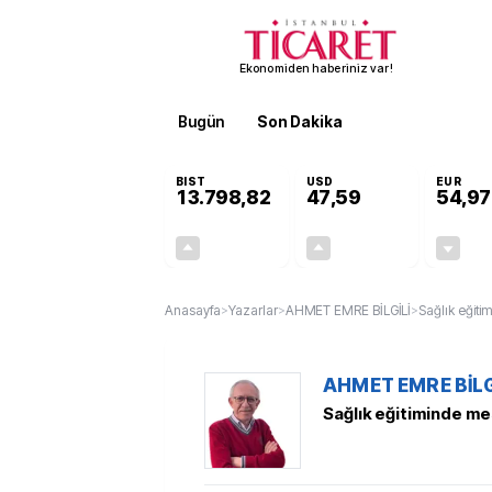
Ekonomiden haberiniz var!
Bugün
Son Dakika
Finans
EKST
BIST
USD
EUR
13.798,82
47,59
54,97
+0,70%
+0,05%
95,68
0,02
Anasayfa
>
Yazarlar
>
AHMET EMRE BİLGİLİ
>
Sağlık eğiti
AHMET EMRE BİLG
Sağlık eğitiminde me