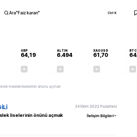
Ara
"
Faiz kararı
"
Ctrl K
RA
GBP
ALTIN
XAGUSD
BTC
64,19
6.494
61,70
64
-0,08%
+0,15%
-0,03%
-0,55%
-0,04
0,10
-1,89
-0,34
minde meslek liselerinin önünü açmak
24 Ekim 2022 Pazartesi
İLİ
slek liselerinin önünü açmak
İletişim Bilgileri