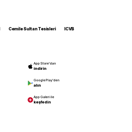
M
Cemile Sultan Tesisleri
ICVB
App Store'dan
indirin
Google Play'den
alın
App Galeri ile
keşfedin