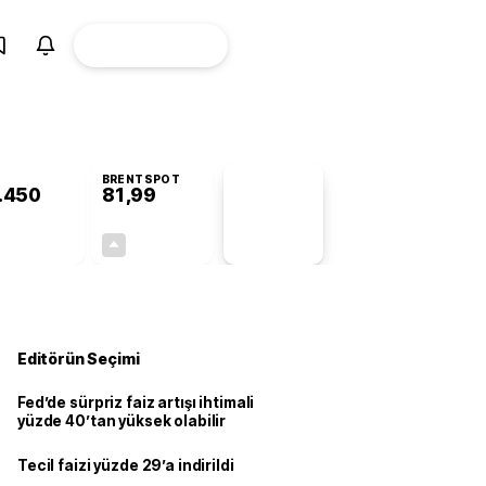
ÜYE
CANLI BORSA
Girişi
BRENTSPOT
.450
81,99
PİYASA
VERİLERİ
-0,67%
+3,90%
+0,00
3,08
Editörün Seçimi
Fed’de sürpriz faiz artışı ihtimali
yüzde 40’tan yüksek olabilir
Tecil faizi yüzde 29’a indirildi