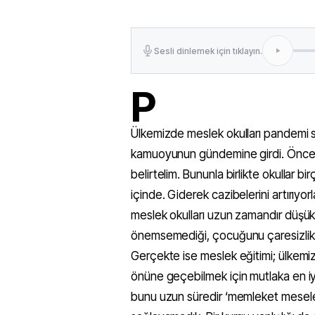
Sesli dinlemek için tıklayın.
P
Ülkemizde meslek okulları pandemi sü
kamuoyunun gündemine girdi. Öncelik
belirtelim. Bununla birlikte okullar b
içinde. Giderek cazibelerini artırıyorl
meslek okulları uzun zamandır düşük 
önemsemediği, çocuğunu çaresizlikte
Gerçekte ise meslek eğitimi; ülkemiz
önüne geçebilmek için mutlaka en iyi
bunu uzun süredir ‘memleket meseles