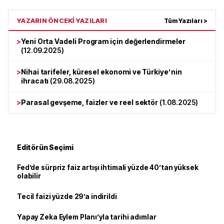
YAZARIN ÖNCEKİ YAZILARI
Tüm Yazıları >
>
Yeni Orta Vadeli Program için değerlendirmeler
(
12.09.2025
)
>
Nihai tarifeler, küresel ekonomi ve Türkiye’nin
ihracatı
(
29.08.2025
)
>
Parasal gevşeme, faizler ve reel sektör
(
1.08.2025
)
Editörün Seçimi
Fed’de sürpriz faiz artışı ihtimali yüzde 40’tan yüksek
olabilir
Tecil faizi yüzde 29’a indirildi
Yapay Zeka Eylem Planı’yla tarihi adımlar