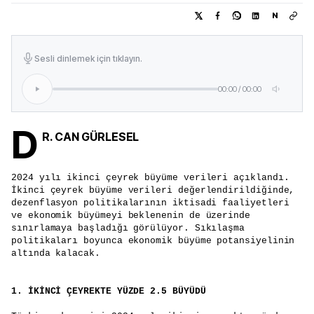
N
Sesli dinlemek için tıklayın.
00:00
/
00:00
D
R. CAN GÜRLESEL
2024 yılı ikinci çeyrek büyüme verileri açıklandı.
İkinci çeyrek büyüme verileri değerlendirildiğinde,
dezenflasyon politikalarının iktisadi faaliyetleri
ve ekonomik büyümeyi beklenenin de üzerinde
sınırlamaya başladığı görülüyor. Sıkılaşma
politikaları boyunca ekonomik büyüme potansiyelinin
altında kalacak.
1. İKİNCİ ÇEYREKTE YÜZDE 2.5 BÜYÜDÜ