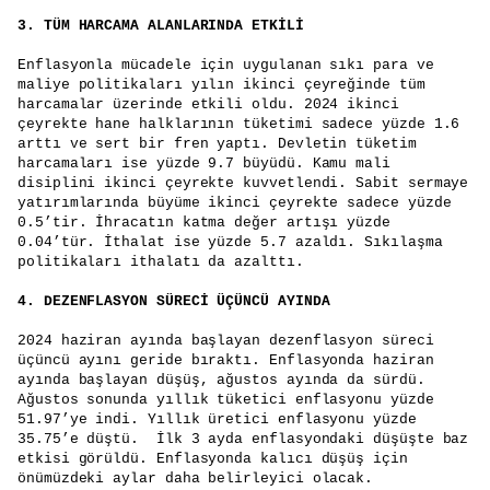
3.
TÜM HARCAMA ALANLARINDA ETKİLİ
Enflasyonla mücadele için uygulanan sıkı para ve
maliye politikaları yılın ikinci çeyreğinde tüm
harcamalar üzerinde etkili oldu. 2024 ikinci
çeyrekte hane halklarının tüketimi sadece yüzde 1.6
arttı ve sert bir fren yaptı. Devletin tüketim
harcamaları ise yüzde 9.7 büyüdü. Kamu mali
disiplini ikinci çeyrekte kuvvetlendi. Sabit sermaye
yatırımlarında büyüme ikinci çeyrekte sadece yüzde
0.5’tir. İhracatın katma değer artışı yüzde
0.04’tür. İthalat ise yüzde 5.7 azaldı. Sıkılaşma
politikaları ithalatı da azalttı.
4.
DEZENFLASYON SÜRECİ ÜÇÜNCÜ AYINDA
2024 haziran ayında başlayan dezenflasyon süreci
üçüncü ayını geride bıraktı. Enflasyonda haziran
ayında başlayan düşüş, ağustos ayında da sürdü.
Ağustos sonunda yıllık tüketici enflasyonu yüzde
51.97’ye indi. Yıllık üretici enflasyonu yüzde
35.75’e düştü. İlk 3 ayda enflasyondaki düşüşte baz
etkisi görüldü. Enflasyonda kalıcı düşüş için
önümüzdeki aylar daha belirleyici olacak.