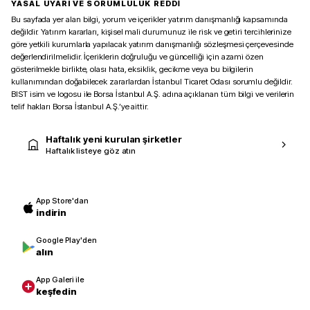
YASAL UYARI VE SORUMLULUK REDDİ
Bu sayfada yer alan bilgi, yorum ve içerikler yatırım danışmanlığı kapsamında
değildir. Yatırım kararları, kişisel mali durumunuz ile risk ve getiri tercihlerinize
göre yetkili kurumlarla yapılacak yatırım danışmanlığı sözleşmesi çerçevesinde
değerlendirilmelidir. İçeriklerin doğruluğu ve güncelliği için azami özen
gösterilmekle birlikte, olası hata, eksiklik, gecikme veya bu bilgilerin
kullanımından doğabilecek zararlardan İstanbul Ticaret Odası sorumlu değildir.
BIST isim ve logosu ile Borsa İstanbul A.Ş. adına açıklanan tüm bilgi ve verilerin
telif hakları Borsa İstanbul A.Ş.’ye aittir.
Haftalık yeni kurulan şirketler
Haftalık listeye göz atın
App Store'dan
indirin
Google Play'den
alın
App Galeri ile
keşfedin