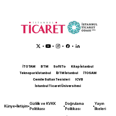
•
•
•
•
İTOTAM
BTM
SoftITo
Kitap İstanbul
Teknopark İstanbul
İDTM İstanbul
İTOSAM
Cemile Sultan Tesisleri
ICVB
İstanbul Ticaret Üniversitesi
Gizlilik ve KVKK
Doğrulama
Yayın
Künye
•
İletişim
•
•
•
Politikası
Politikası
İlkeleri