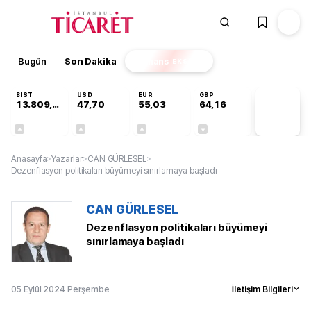
Bugün
Son Dakika
Finans
EKSTRA
BIST
USD
EUR
GBP
13.809,07
47,70
55,03
64,16
PİYASA
VERİLERİ
+0,07%
+0,17%
+0,04%
-0,03%
Anasayfa
>
Yazarlar
>
CAN GÜRLESEL
>
Dezenflasyon politikaları büyümeyi sınırlamaya başladı
CAN GÜRLESEL
Dezenflasyon politikaları büyümeyi
sınırlamaya başladı
05 Eylül 2024 Perşembe
İletişim Bilgileri