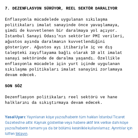
7.
DEZENFLASYON SÜRÜYOR, REEL SEKTÖR DARALIYOR
Enflasyonla mücadelede uygulanan sıkılaşma
politikaları imalat sanayinde önce yavaşlamaya,
şimdi de kuvvetlenen bir daralmaya yol açıyor.
İstanbul Sanayi Odası’nın sektörler PMI verileri,
ağustos ayında daralmanın kuvvetlendiğini
gösteriyor. Ağustos ayı itibariyle iç ve dış
talepteki zayıflayama bağlı olarak 10 alt imalat
sanayi sektöründe de daralma yaşandı. Özellikle
enflasyonla mücadele için yurt içinde uygulanan
sıkılaşma politikaları imalat sanayini zorlamaya
devam edecek.
SON SÖZ
Dezenflasyon politikaları reel sektörü ve hane
halklarını da sıkıştırmaya devam edecek.
Yasal Uyarı:
Yayınlanan köşe yazısı/haberin tüm hakları
İstanbul Ticaret
Gazetesi
'ne aittir. Kaynak gösterilse veya habere aktif link verilse dahi köşe
yazısı/haberin tamamı ya da bir bölümü kesinlikle kullanılamaz. Ayrıntılar için
lütfen
tıklayın
.