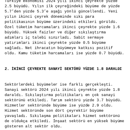
Türkiye ekonomisi 2024 yılı ikinci çeyrekte yüzde
2.5 büyüdü. Yılın ilk çeyreğindeki büyüme de yüzde
5.7’den yüzde 5.3’e aşağı yönlü güncellendi. Yeni
yılın ikinci çeyrek döneminde sıkı para
politikasının büyüme üzerindeki etkileri görüldü.
Özel tüketim harcamaları ikinci çeyrekte yüzde 1.6
büyüdü. Yüksek faizler ve diğer sıkılaştırma
adımları iç talebi sınırladı. Sabit sermaye
yatırımları ikinci çeyrekte yüzde 0.5 büyüme
sağladı. Net ihracatın büyümeye katkısı pozitif
oldu. Kamu tüketim harcamaları ise yüzde 0.7 büyüdü.
2. İKİNCİ ÇEYREKTE SANAYİ SEKTÖRÜ YÜZDE 1.8 DARALDI
Sektörlerdeki büyümeler ise farklı gerçekleşti.
Sanayi sektörü 2024 yılı ikinci çeyrekte yüzde 1.8
daraldı. Sıkılaştırma politikaları en çok sanayi
sektörünü etkiledi. Tarım sektörü yüzde 3.7 büyüdü.
Hizmetler sektöründe büyüme ise yüzde 2.9 oldu.
Hizmet sektöründe son dört çeyrektir büyüme
yavaşladı. Sıkılaşma politikaları hizmet sektörünü
de oldukça etkiledi. İnşaat sektörü en yüksek büyüme
gösteren alt sektör oldu.