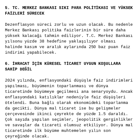
5.
TC. MERKEZ BANKASI SIKI PARA POLİTİKASI VE YÜKSEK
FAİZLERİ SÜRECEK
Dezenflasyon süreci zorlu ve uzun olacak. Bu nedenle
Merkez Bankası politika faizlerinin bir süre daha
yüksek kalacağı tahmin ediliyor. T.C. Merkez Bankası
yılsonu yüzde 38 hedefine yaklaşılıyor olması
halinde kasım ve aralık aylarında 250 baz puan faiz
indirimi yapabilecek.
6.
İHRACAT İÇİN KÜRESEL TİCARET UYGUN KOŞULLARA
SAHİP DEĞİL
2024 yılında, enflasyondaki düşüşle faiz indirimleri
yapılması, büyümenin toparlanması ve dünya
ticaretinde büyümeye geçilmesi ana senaryoydu. Ancak
enflasyondaki katılıklar nedeniyle faiz düşüşleri
ötelendi. Buna bağlı olarak ekonomideki toparlanma
da gecikti. Dünya mal ticaret ise bu gelişmeler
çerçevesinde ikinci çeyrekte de yüzde 1.5 daraldı.
Çok sayıda yapılan seçimler, jeopolitik gerginlikler
ve savaşlar da ticareti olumsuz etkiliyor. Dünya mal
ticaretinde ilk büyüme muhtemelen yılın son
çeyreğinde olacak.