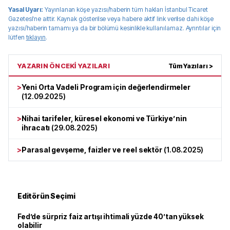
Yasal Uyarı:
Yayınlanan köşe yazısı/haberin tüm hakları
İstanbul Ticaret
Gazetesi
'ne aittir. Kaynak gösterilse veya habere aktif link verilse dahi köşe
yazısı/haberin tamamı ya da bir bölümü kesinlikle kullanılamaz. Ayrıntılar için
lütfen
tıklayın
.
YAZARIN ÖNCEKİ YAZILARI
Tüm Yazıları >
>
Yeni Orta Vadeli Program için değerlendirmeler
(
12.09.2025
)
>
Nihai tarifeler, küresel ekonomi ve Türkiye’nin
ihracatı
(
29.08.2025
)
>
Parasal gevşeme, faizler ve reel sektör
(
1.08.2025
)
Editörün Seçimi
Fed’de sürpriz faiz artışı ihtimali yüzde 40’tan yüksek
olabilir