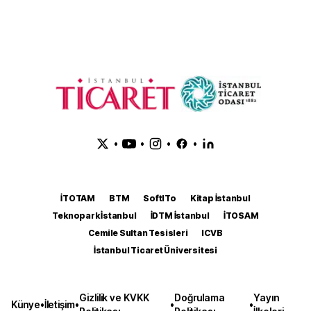
•
•
•
•
İTOTAM
BTM
SoftITo
Kitap İstanbul
Teknopark İstanbul
İDTM İstanbul
İTOSAM
Cemile Sultan Tesisleri
ICVB
İstanbul Ticaret Üniversitesi
Gizlilik ve KVKK
Doğrulama
Yayın
Künye
•
İletişim
•
•
•