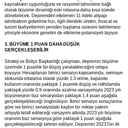
kaynakların uygunluğuna ve rasyonel tahsislere bağlı
olarak büyüme dinamiği eski rotasına daha kısa sürede
dönebilecek. Depremden etkilenen 11 ildeki altyapı
tahribatının giderilme hızı, ilgili illerdeki üretim, ihracat ve
turizm faaliyetlerinin yeniden başlama süresini belirlemesi
yönüyle ekonomi genelini de etkileme potansiyeli taşıyor.
3. BÜYÜME 1 PUAN DAHA DÜŞÜK
GERÇEKLEŞEBİLİR
Strateji ve Bütçe Başkanlığı çalışması, depremin büyüme
üzerinde 1 puanlık bir düşüş yaratabileceğini ortaya
koyuyor. Hesaplanan birinci senaryo kapsamında, sermaye
stokunda ortalama olarak yüzde 1.3 erime, kapasite
kullanım oranında yaklaşık 1 puanlık düşüş ve istihdamda
yaklaşık yüzde 0.9 oranında azalma varsayımıyla 2023 yılı
büyümesinin baz senaryodan yaklaşık 1.4 puan aşağıda
gerçekleşebileceği öngörülüyor. İkinci senaryo sonuçlarına
göre ise birinci senaryodaki kaybın bir miktar yatırım
artışıyla telafi edileceği varsayımı altında 2023 yılı büyüme
oranının baz senaryoya göre yaklaşık 1 puan aşağıda
gerçekleşebileceği tahmin ediliyor. Depremin 20237ün ilk