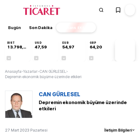
Bugün
Son Dakika
Finans
EKSTRA
BIST
USD
EUR
GBP
13.798,82
47,59
54,97
64,20
PİYASA
VERİLERİ
+0,70%
+0,06%
-0,07%
+0,15%
Anasayfa
>
Yazarlar
>
CAN GÜRLESEL
>
Depremin ekonomik büyüme üzerinde etkileri
CAN GÜRLESEL
Depremin ekonomik büyüme üzerinde
etkileri
27 Mart 2023 Pazartesi
İletişim Bilgileri