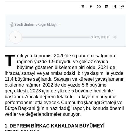
N
Sesli dinlemek için tıklayın.
00:00
/
00:00
T
ürkiye ekonomisi 2020’deki pandemi salgınına
rağmen yüzde 1.9 büyüdü ve çok az sayıda
büyüme gösteren ülkelerden biri oldu. 2021’de
ihracat, sanayi ve yatırımlar odaklı bir yaklaşım ile yüzde
11.4 büyüme sağlandı. Savaşın ve küresel yavaşlamanın
etkilerine rağmen 2022’de de yüzde 5.6 büyüme
gerçekleşti. 2023 için de yüzde 5 büyüme hedefi ile
başlandı. Ancak deprem felaketi, Türkiye’nin büyüme
performansını etkileyecek. Cumhurbaşkanlığı Strateji ve
Bütçe Başkanlığı’nın hazırladığı rapor, bu konuda önemli
veriler ve değerlendirmeler sunuyor.
1. DEPREM BİRKAÇ KANALDAN BÜYÜMEYİ