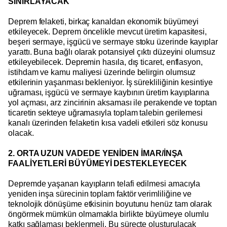
SINIRLAYACAK
Deprem felaketi, birkaç kanaldan ekonomik büyümeyi
etkileyecek. Deprem öncelikle mevcut üretim kapasitesi,
beşeri sermaye, işgücü ve sermaye stoku üzerinde kayıplar
yarattı. Buna bağlı olarak potansiyel çıktı düzeyini olumsuz
etkileyebilecek. Depremin hasıla, dış ticaret, enflasyon,
istihdam ve kamu maliyesi üzerinde belirgin olumsuz
etkilerinin yaşanması bekleniyor. İş sürekliliğinin kesintiye
uğraması, işgücü ve sermaye kaybının üretim kayıplarına
yol açması, arz zincirinin aksaması ile perakende ve toptan
ticaretin sekteye uğramasıyla toplam talebin gerilemesi
kanalı üzerinden felaketin kısa vadeli etkileri söz konusu
olacak.
2. ORTA UZUN VADEDE YENİDEN İMAR/İNŞA
FAALİYETLERİ BÜYÜMEYİ DESTEKLEYECEK
Depremde yaşanan kayıpların telafi edilmesi amacıyla
yeniden inşa sürecinin toplam faktör verimliliğine ve
teknolojik dönüşüme etkisinin boyutunu henüz tam olarak
öngörmek mümkün olmamakla birlikte büyümeye olumlu
katkı sağlaması beklenmeli. Bu süreçte oluşturulacak