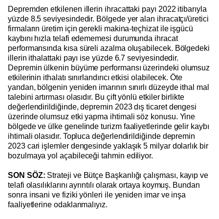
Depremden etkilenen illerin ihracattaki payı 2022 itibarıyla
yüzde 8.5 seviyesindedir. Bölgede yer alan ihracatçı/üretici
firmaların üretim için gerekli makina-teçhizat ile işgücü
kaybını hızla telafi edememesi durumunda ihracat
performansında kısa süreli azalma oluşabilecek. Bölgedeki
illerin ithalattaki payı ise yüzde 6.7 seviyesindedir.
Depremin ülkenin büyüme performansı üzerindeki olumsuz
etkilerinin ithalatı sınırlandırıcı etkisi olabilecek. Öte
yandan, bölgenin yeniden imarının sınırlı düzeyde ithal mal
talebini artırması olasıdır. Bu çift yönlü etkiler birlikte
değerlendirildiğinde, depremin 2023 dış ticaret dengesi
üzerinde olumsuz etki yapma ihtimali söz konusu. Yine
bölgede ve ülke genelinde turizm faaliyetlerinde gelir kaybı
ihtimali olasıdır. Topluca değerlendirildiğinde depremin
2023 cari işlemler dengesinde yaklaşık 5 milyar dolarlık bir
bozulmaya yol açabileceği tahmin ediliyor.
SON SÖZ:
Strateji ve Bütçe Başkanlığı çalışması, kayıp ve
telafi olasılıklarını ayrıntılı olarak ortaya koymuş. Bundan
sonra insani ve fiziki yönleri ile yeniden imar ve inşa
faaliyetlerine odaklanmalıyız.