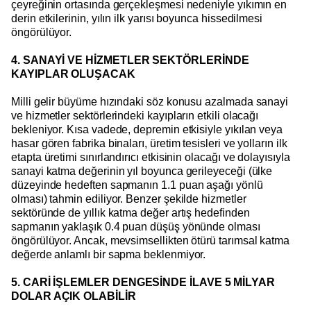
çeyreğinin ortasında gerçekleşmesi nedeniyle yıkımın en
derin etkilerinin, yılın ilk yarısı boyunca hissedilmesi
öngörülüyor.
4. SANAYİ VE HİZMETLER SEKTÖRLERİNDE
KAYIPLAR OLUŞACAK
Milli gelir büyüme hızındaki söz konusu azalmada sanayi
ve hizmetler sektörlerindeki kayıpların etkili olacağı
bekleniyor. Kısa vadede, depremin etkisiyle yıkılan veya
hasar gören fabrika binaları, üretim tesisleri ve yolların ilk
etapta üretimi sınırlandırıcı etkisinin olacağı ve dolayısıyla
sanayi katma değerinin yıl boyunca gerileyeceği (ülke
düzeyinde hedeften sapmanın 1.1 puan aşağı yönlü
olması) tahmin ediliyor. Benzer şekilde hizmetler
sektöründe de yıllık katma değer artış hedefinden
sapmanın yaklaşık 0.4 puan düşüş yönünde olması
öngörülüyor. Ancak, mevsimsellikten ötürü tarımsal katma
değerde anlamlı bir sapma beklenmiyor.
5. CARİ İŞLEMLER DENGESİNDE İLAVE 5 MİLYAR
DOLAR AÇIK OLABİLİR