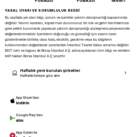
Politikası
Politikası
İlkeleri
YASAL UYARI VE SORUMLULUK REDDİ
Bu sayfada yer alan bilgi, yorum ve içerikler yatırım danışmanlığı kapsamında
değildir. Yatırım kararları, kişisel mali durumunuz ile risk ve getiri tercihlerinize
göre yetkili kurumlarla yapılacak yatırım danışmanlığı sözleşmesi çerçevesinde
değerlendirilmelidir. İçeriklerin doğruluğu ve güncelliği için azami özen
gösterilmekle birlikte, olası hata, eksiklik, gecikme veya bu bilgilerin
kullanımından doğabilecek zararlardan İstanbul Ticaret Odası sorumlu değildir.
BIST isim ve logosu ile Borsa İstanbul A.Ş. adına açıklanan tüm bilgi ve verilerin
telif hakları Borsa İstanbul A.Ş.’ye aittir.
Haftalık yeni kurulan şirketler
Haftalık listeye göz atın
App Store'dan
indirin
Google Play'den
alın
App Galeri ile