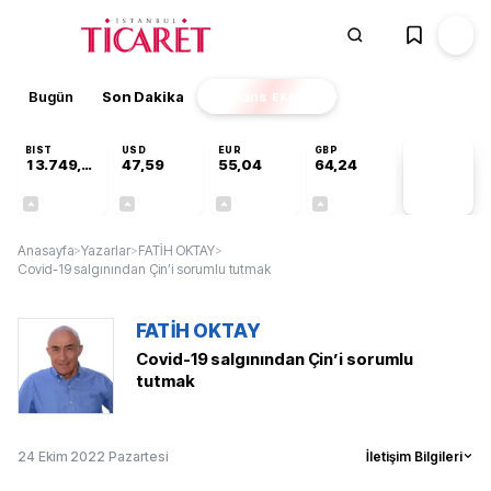
Bugün
Son Dakika
Finans
EKSTRA
BIST
USD
EUR
GBP
13.749,18
47,59
55,04
64,24
PİYASA
VERİLERİ
+0,34%
+0,06%
+0,05%
+0,22%
Anasayfa
>
Yazarlar
>
FATİH OKTAY
>
Covid-19 salgınından Çin’i sorumlu tutmak
FATİH OKTAY
Covid-19 salgınından Çin’i sorumlu
tutmak
24 Ekim 2022 Pazartesi
İletişim Bilgileri