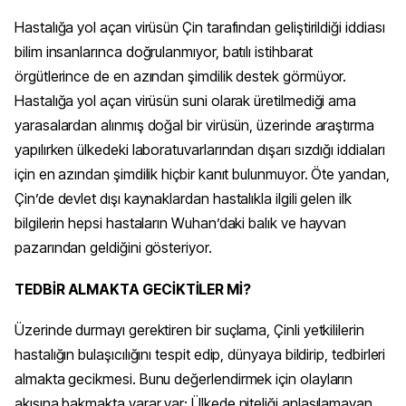
Hastalığa yol açan virüsün Çin tarafından geliştirildiği iddiası
bilim insanlarınca doğrulanmıyor, batılı istihbarat
örgütlerince de en azından şimdilik destek görmüyor.
Hastalığa yol açan virüsün suni olarak üretilmediği ama
yarasalardan alınmış doğal bir virüsün, üzerinde araştırma
yapılırken ülkedeki laboratuvarlarından dışarı sızdığı iddiaları
için en azından şimdilik hiçbir kanıt bulunmuyor. Öte yandan,
Çin’de devlet dışı kaynaklardan hastalıkla ilgili gelen ilk
bilgilerin hepsi hastaların Wuhan’daki balık ve hayvan
pazarından geldiğini gösteriyor.
TEDBİR ALMAKTA GECİKTİLER Mİ?
Üzerinde durmayı gerektiren bir suçlama, Çinli yetkililerin
hastalığın bulaşıcılığını tespit edip, dünyaya bildirip, tedbirleri
almakta gecikmesi. Bunu değerlendirmek için olayların
akışına bakmakta yarar var: Ülkede niteliği anlaşılamayan