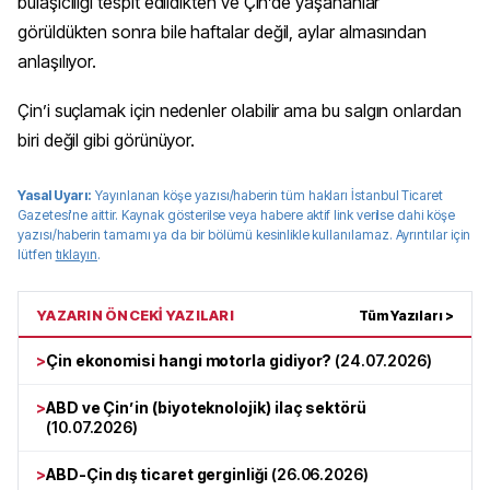
bulaşıcılığı tespit edildikten ve Çin’de yaşananlar
görüldükten sonra bile haftalar değil, aylar almasından
anlaşılıyor.
Çin’i suçlamak için nedenler olabilir ama bu salgın onlardan
biri değil gibi görünüyor.
Yasal Uyarı:
Yayınlanan köşe yazısı/haberin tüm hakları
İstanbul Ticaret
Gazetesi
'ne aittir. Kaynak gösterilse veya habere aktif link verilse dahi köşe
yazısı/haberin tamamı ya da bir bölümü kesinlikle kullanılamaz. Ayrıntılar için
lütfen
tıklayın
.
YAZARIN ÖNCEKİ YAZILARI
Tüm Yazıları >
>
Çin ekonomisi hangi motorla gidiyor?
(
24.07.2026
)
>
ABD ve Çin’in (biyoteknolojik) ilaç sektörü
(
10.07.2026
)
>
ABD-Çin dış ticaret gerginliği
(
26.06.2026
)