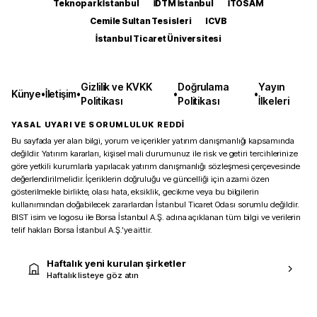
Teknopark İstanbul
İDTM İstanbul
İTOSAM
Cemile Sultan Tesisleri
ICVB
İstanbul Ticaret Üniversitesi
Gizlilik ve KVKK
Doğrulama
Yayın
Künye
•
İletişim
•
•
•
Politikası
Politikası
İlkeleri
YASAL UYARI VE SORUMLULUK REDDİ
Bu sayfada yer alan bilgi, yorum ve içerikler yatırım danışmanlığı kapsamında
değildir. Yatırım kararları, kişisel mali durumunuz ile risk ve getiri tercihlerinize
göre yetkili kurumlarla yapılacak yatırım danışmanlığı sözleşmesi çerçevesinde
değerlendirilmelidir. İçeriklerin doğruluğu ve güncelliği için azami özen
gösterilmekle birlikte, olası hata, eksiklik, gecikme veya bu bilgilerin
kullanımından doğabilecek zararlardan İstanbul Ticaret Odası sorumlu değildir.
BIST isim ve logosu ile Borsa İstanbul A.Ş. adına açıklanan tüm bilgi ve verilerin
telif hakları Borsa İstanbul A.Ş.’ye aittir.
Haftalık yeni kurulan şirketler
Haftalık listeye göz atın