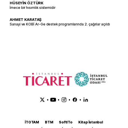
HÜSEYİN ÖZTÜRK
İmece bir hısımlık sistemidir
AHMET KARATAŞ
Sanayi ve KOBİ Ar-Ge destek programlarında 2. çağrılar açıldı
•
•
•
•
İTOTAM
BTM
SoftITo
Kitap İstanbul