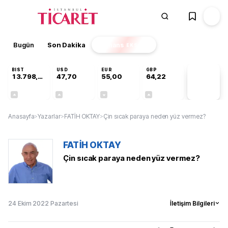
Bugün
Son Dakika
Finans
EKSTRA
BIST
USD
EUR
GBP
13.798,82
47,70
55,00
64,22
PİYASA
VERİLERİ
+0,70%
+0,16%
-0,03%
+0,07%
Anasayfa
>
Yazarlar
>
FATİH OKTAY
>
Çin sıcak paraya neden yüz vermez?
FATİH OKTAY
Çin sıcak paraya neden yüz vermez?
24 Ekim 2022 Pazartesi
İletişim Bilgileri