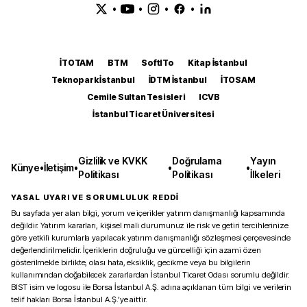
•
•
•
•
İTOTAM
BTM
SoftITo
Kitap İstanbul
Teknopark İstanbul
İDTM İstanbul
İTOSAM
Cemile Sultan Tesisleri
ICVB
İstanbul Ticaret Üniversitesi
Gizlilik ve KVKK
Doğrulama
Yayın
Künye
•
İletişim
•
•
•
Politikası
Politikası
İlkeleri
YASAL UYARI VE SORUMLULUK REDDİ
Bu sayfada yer alan bilgi, yorum ve içerikler yatırım danışmanlığı kapsamında
değildir. Yatırım kararları, kişisel mali durumunuz ile risk ve getiri tercihlerinize
göre yetkili kurumlarla yapılacak yatırım danışmanlığı sözleşmesi çerçevesinde
değerlendirilmelidir. İçeriklerin doğruluğu ve güncelliği için azami özen
gösterilmekle birlikte, olası hata, eksiklik, gecikme veya bu bilgilerin
kullanımından doğabilecek zararlardan İstanbul Ticaret Odası sorumlu değildir.
BIST isim ve logosu ile Borsa İstanbul A.Ş. adına açıklanan tüm bilgi ve verilerin
telif hakları Borsa İstanbul A.Ş.’ye aittir.