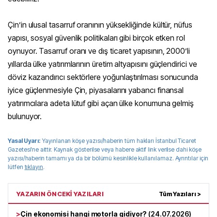
Çin’in ulusal tasarruf oranının yüksekliğinde kültür, nüfus
yapısı, sosyal güvenlik politikaları gibi birçok etken rol
oynuyor. Tasarruf oranı ve dış ticaret yapısının, 2000’li
yıllarda ülke yatırımlarının üretim altyapısını güçlendirici ve
döviz kazandırıcı sektörlere yoğunlaştırılması sonucunda
iyice güçlenmesiyle Çin, piyasalarını yabancı finansal
yatırımcılara adeta lütuf gibi açan ülke konumuna gelmiş
bulunuyor.
Yasal Uyarı:
Yayınlanan köşe yazısı/haberin tüm hakları
İstanbul Ticaret
Gazetesi
'ne aittir. Kaynak gösterilse veya habere aktif link verilse dahi köşe
yazısı/haberin tamamı ya da bir bölümü kesinlikle kullanılamaz. Ayrıntılar için
lütfen
tıklayın
.
YAZARIN ÖNCEKİ YAZILARI
Tüm Yazıları >
>
Çin ekonomisi hangi motorla gidiyor?
(
24.07.2026
)