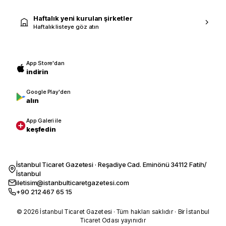
Haftalık yeni kurulan şirketler
Haftalık listeye göz atın
App Store'dan
indirin
Google Play'den
alın
App Galeri ile
keşfedin
İstanbul Ticaret Gazetesi · Reşadiye Cad. Eminönü 34112 Fatih/
İstanbul
iletisim@istanbulticaretgazetesi.com
+90 212 467 65 15
© 2026 İstanbul Ticaret Gazetesi · Tüm hakları saklıdır · Bir İstanbul
Ticaret Odası yayınıdır