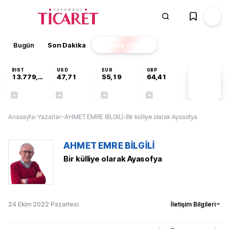
Bugün
Son Dakika
Finans
EKSTRA
BIST
USD
EUR
GBP
13.779,39
47,71
55,19
64,41
PİYASA
VERİLERİ
-0,14%
+0,18%
+0,32%
+0,38%
Anasayfa
>
Yazarlar
>
AHMET EMRE BİLGİLİ
>
Bir külliye olarak Ayasofya
AHMET EMRE BİLGİLİ
Bir külliye olarak Ayasofya
24 Ekim 2022 Pazartesi
İletişim Bilgileri