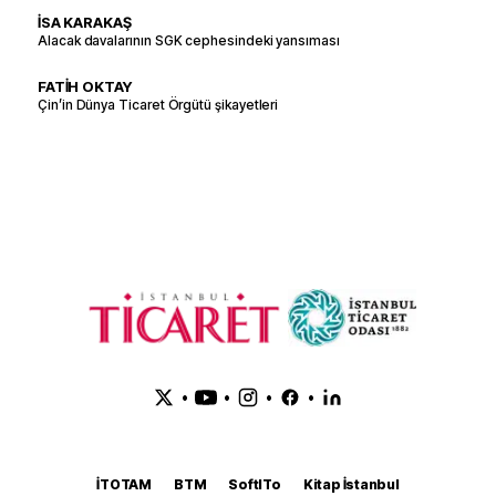
İSA KARAKAŞ
Alacak davalarının SGK cephesindeki yansıması
FATİH OKTAY
Çin’in Dünya Ticaret Örgütü şikayetleri
•
•
•
•
İTOTAM
BTM
SoftITo
Kitap İstanbul