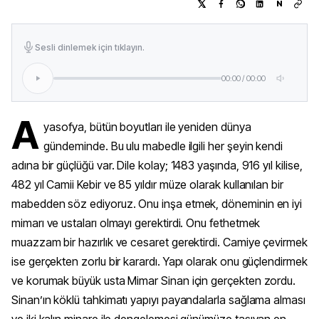
N
Sesli dinlemek için tıklayın.
00:00
/
00:00
A
yasofya, bütün boyutları ile yeniden dünya
gündeminde. Bu ulu mabedle ilgili her şeyin kendi
adına bir güçlüğü var. Dile kolay; 1483 yaşında, 916 yıl kilise,
482 yıl Camii Kebir ve 85 yıldır müze olarak kullanılan bir
mabedden söz ediyoruz. Onu inşa etmek, döneminin en iyi
mimarı ve ustaları olmayı gerektirdi. Onu fethetmek
muazzam bir hazırlık ve cesaret gerektirdi. Camiye çevirmek
ise gerçekten zorlu bir karardı. Yapı olarak onu güçlendirmek
ve korumak büyük usta Mimar Sinan için gerçekten zordu.
Sinan’ın köklü tahkimatı yapıyı payandalarla sağlama alması