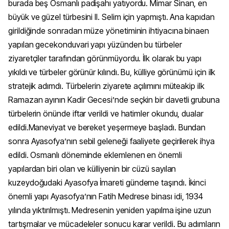
burada beş Osmanlı padişahı yatıyordu. Mimar Sinan, en
büyük ve güzel türbesini II. Selim için yapmıştı. Ana kapıdan
girildiğinde sonradan müze yönetiminin ihtiyacına binaen
yapılan gecekonduvari yapı yüzünden bu türbeler
ziyaretçiler tarafından görünmüyordu. İlk olarak bu yapı
yıkıldı ve türbeler görünür kılındı. Bu, külliye görünümü için ilk
stratejik adımdı. Türbelerin ziyarete açılımını müteakip ilk
Ramazan ayının Kadir Gecesi’nde seçkin bir davetli grubuna
türbelerin önünde iftar verildi ve hatimler okundu, dualar
edildi.Maneviyat ve bereket yeşermeye başladı. Bundan
sonra Ayasofya’nın sebil geleneği faaliyete geçirilerek ihya
edildi. Osmanlı döneminde eklemlenen en önemli
yapılardan biri olan ve külliyenin bir cüzü sayılan
kuzeydoğudaki Ayasofya İmareti gündeme taşındı. İkinci
önemli yapı Ayasofya’nın Fatih Medrese binası idi, 1934
yılında yıktırılmıştı. Medresenin yeniden yapılma işine uzun
tartışmalar ve mücadeleler sonucu karar verildi. Bu adımların