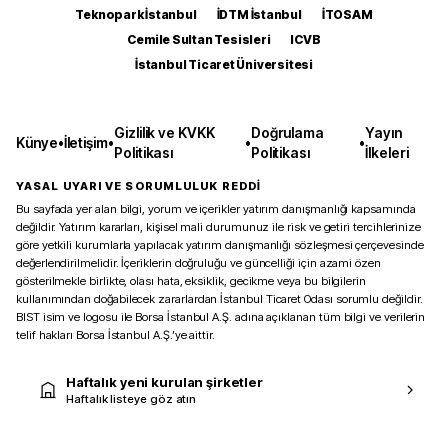
Teknopark İstanbul
İDTM İstanbul
İTOSAM
Cemile Sultan Tesisleri
ICVB
İstanbul Ticaret Üniversitesi
Gizlilik ve KVKK
Doğrulama
Yayın
Künye
•
İletişim
•
•
•
Politikası
Politikası
İlkeleri
YASAL UYARI VE SORUMLULUK REDDİ
Bu sayfada yer alan bilgi, yorum ve içerikler yatırım danışmanlığı kapsamında
değildir. Yatırım kararları, kişisel mali durumunuz ile risk ve getiri tercihlerinize
göre yetkili kurumlarla yapılacak yatırım danışmanlığı sözleşmesi çerçevesinde
değerlendirilmelidir. İçeriklerin doğruluğu ve güncelliği için azami özen
gösterilmekle birlikte, olası hata, eksiklik, gecikme veya bu bilgilerin
kullanımından doğabilecek zararlardan İstanbul Ticaret Odası sorumlu değildir.
BIST isim ve logosu ile Borsa İstanbul A.Ş. adına açıklanan tüm bilgi ve verilerin
telif hakları Borsa İstanbul A.Ş.’ye aittir.
Haftalık yeni kurulan şirketler
Haftalık listeye göz atın