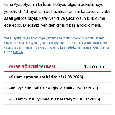
tümü Ayasofya’nın bir İslam külliyesi algısını pekiştirmeye
yönelik idi. Nihayet tüm bu hazırlıklar anlam kazandı ve vakti
saati gelince büyük karar verildi ve şükür olsun ki ilk cuma
eda edildi. Dileğimiz; yeniden dirilişin başlangıcı olması.
Yasal Uyarı:
Yayınlanan köşe yazısı/haberin tüm hakları
İstanbul Ticaret
Gazetesi
'ne aittir. Kaynak gösterilse veya habere aktif link verilse dahi köşe
yazısı/haberin tamamı ya da bir bölümü kesinlikle kullanılamaz. Ayrıntılar için
lütfen
tıklayın
.
YAZARIN ÖNCEKİ YAZILARI
Tüm Yazıları >
>
Selamlaşma nelere kâdirdir?
(
7.08.2026
)
>
Ahiliğin günümüzle ne ilgisi olabilir?
(
24.07.2026
)
>
15 Temmuz 10. yılında, biz neredeyiz?
(
10.07.2026
)