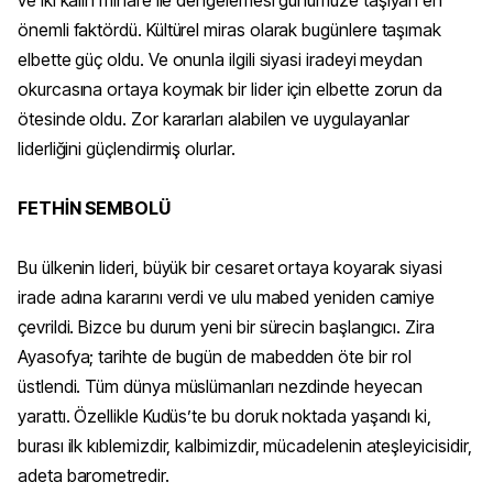
ve iki kalın minare ile dengelemesi günümüze taşıyan en
önemli faktördü. Kültürel miras olarak bugünlere taşımak
elbette güç oldu. Ve onunla ilgili siyasi iradeyi meydan
okurcasına ortaya koymak bir lider için elbette zorun da
ötesinde oldu. Zor kararları alabilen ve uygulayanlar
liderliğini güçlendirmiş olurlar.
FETHİN SEMBOLÜ
Bu ülkenin lideri, büyük bir cesaret ortaya koyarak siyasi
irade adına kararını verdi ve ulu mabed yeniden camiye
çevrildi. Bizce bu durum yeni bir sürecin başlangıcı. Zira
Ayasofya; tarihte de bugün de mabedden öte bir rol
üstlendi. Tüm dünya müslümanları nezdinde heyecan
yarattı. Özellikle Kudüs’te bu doruk noktada yaşandı ki,
burası ilk kıblemizdir, kalbimizdir, mücadelenin ateşleyicisidir,
adeta barometredir.