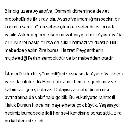
Bilindiği üzere Ayasofya, Osmanlı döneminde devlet
protokolünde ilk sırayı alır. Ayasofya imamlığının seçkin bir
konumu vardır. Ordu sefere çıkarken sefer duası burada
yapılır. Asker cephede iken muzafferiyet duası Ayasofya’da
olur. Nusret nasip olursa da şükür namazı ve duası bu ulu
mabedde yapılır. Zira burası Hazreti Peygamberin
müjdelediği Fethin sembolüdür ve bir mabedden ötedir.
İstanbul’da kültür yöneticiliğimiz esnasında Ayasofya ile çok
yakından ilgilendik.Hem görevimiz hem de gönlümüz ve
kalbimizin gereği olarak. Dolayısıyla mabedin en ince
ayrıntılarına da vakıf hale geldik. Bu vukufiyette rahmetli
Haluk Dursun Hoca’nın payı elbette çok büyük. Yaşasaydı,
hepimiz bumabedle ilgili her şeyi kendisine soracaktık, zira
en iyi bilenimiz o idi.