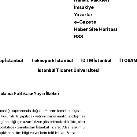
İmsakiye
Yazarlar
e-Gazete
Haber Site Haritası
RSS
ap İstanbul
Teknopark İstanbul
İDTM İstanbul
İTOSA
İstanbul Ticaret Üniversitesi
ulama Politikası
•
Yayın İlkeleri
anlığı kapsamında değildir. Yatırım kararları, kişisel
ili kurumlarla yapılacak yatırım danışmanlığı sözleşmesi
 güncelliği için azami özen gösterilmekle birlikte, olası
doğabilecek zararlardan İstanbul Ticaret Odası sorumlu
çıklanan tüm bilgi ve verilerin telif hakları Borsa