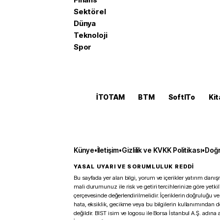
Sektörel
Dünya
Teknoloji
Spor
İTOTAM
BTM
SoftITo
Kit
Künye
•
İletişim
•
Gizlilik ve KVKK Politikası
•
Doğr
YASAL UYARI VE SORUMLULUK REDDİ
Bu sayfada yer alan bilgi, yorum ve içerikler yatırım danışm
mali durumunuz ile risk ve getiri tercihlerinize göre yetk
çerçevesinde değerlendirilmelidir. İçeriklerin doğruluğu ve
hata, eksiklik, gecikme veya bu bilgilerin kullanımından 
değildir. BIST isim ve logosu ile Borsa İstanbul A.Ş. adına a