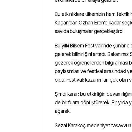
Bu etkinliklere ülkemizin hem tekni
Kaçan’dan Özhan Eren’e kadar seçkin 
sayıda buluşmalar gerçekleştirdi.
Bu yılki Bilsem Festivali’nde şunlar 
gelerek bilinirliğini artırdı. Bakanımı
gezerek öğrencilerden bilgi alması bu 
paylaşımları ve festival sırasındaki
oldu. Festival; kazanımları çok olan ve
Şimdi karar; bu etkinliğin devamlılığın
de bir fuara dönüştürerek. Bir yılda 
açarak.
Sezai Karakoç medeniyet tasavvurum