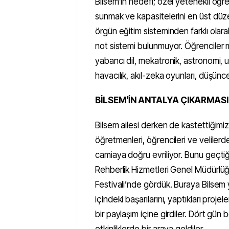
Bilsem’in hedefi; özel yetenekli öğre
sunmak ve kapasitelerini en üst düz
örgün eğitim sisteminden farklı olarak
not sistemi bulunmuyor. Öğrenciler 
yabancı dil, mekatronik, astronomi, uza
havacılık, akıl-zeka oyunları, düşünce e
BİLSEM’İN ANTALYA ÇIKARMASI
Bilsem ailesi derken de kastettiğimiz
öğretmenleri, öğrencileri ve velilerd
camiaya doğru evriliyor. Bunu geçtiği
Rehberlik Hizmetleri Genel Müdürlü
Festivali’nde gördük. Buraya Bilsem yön
içindeki başarılarını, yaptıkları proje
bir paylaşım içine girdiler. Dört gün 
etkinliklerde bir araya geldiler.