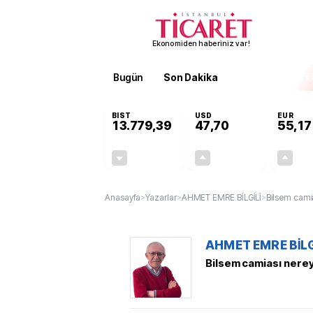
Ekonomiden haberiniz var!
Bugün
Son Dakika
Finans
EKST
BIST
USD
EUR
13.779,39
47,70
55,17
-0,14%
+0,16%
-19,42
0,08
Anasayfa
>
Yazarlar
>
AHMET EMRE BİLGİLİ
>
Bilsem camia
AHMET EMRE BİLG
Bilsem camiası nerey