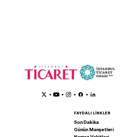
•
•
•
•
FAYDALI LINKLER
Son Dakika
Günün Manşetleri
Namaz Vakitleri