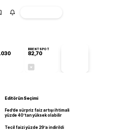
ÜYE
CANLI BORSA
Girişi
BRENTSPOT
.030
82,70
PİYASA
VERİLERİ
+0,33%
-0,10%
+0,00
-0,08
Editörün Seçimi
Fed’de sürpriz faiz artışı ihtimali
yüzde 40’tan yüksek olabilir
Tecil faizi yüzde 29’a indirildi