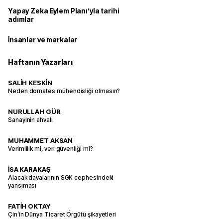
Yapay Zeka Eylem Planı’yla tarihi
adımlar
İnsanlar ve markalar
Haftanın Yazarları
SALİH KESKİN
Neden domates mühendisliği olmasın?
NURULLAH GÜR
Sanayinin ahvali
MUHAMMET AKSAN
Verimlilik mi, veri güvenliği mi?
İSA KARAKAŞ
Alacak davalarının SGK cephesindeki
yansıması
FATİH OKTAY
Çin’in Dünya Ticaret Örgütü şikayetleri