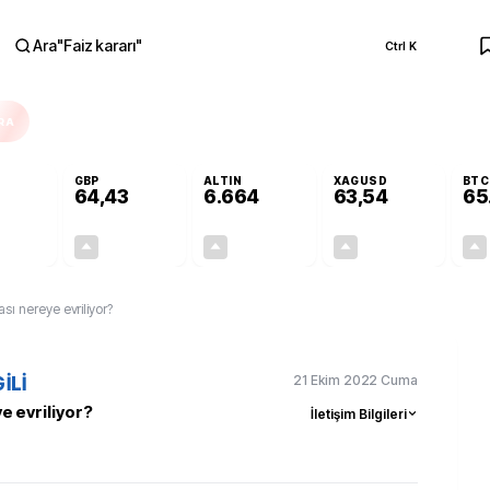
Ara
"
Faiz kararı
"
Ctrl K
RA
GBP
ALTIN
XAGUSD
BTC
64,43
6.664
63,54
65
+0,29%
+0,40%
+2,64%
+3,32%
0,16
0,26
171,39
2,04
sı nereye evriliyor?
21 Ekim 2022 Cuma
İLİ
e evriliyor?
İletişim Bilgileri