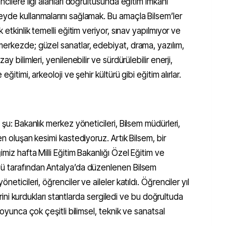
ncilere ilgi alanları doğrultusunda eğitim imkanı
eyde kullanmalarını sağlamak. Bu amaçla Bilsem’ler
 etkinlik temelli eğitim veriyor, sınav yapılmıyor ve
merkezde; güzel sanatlar, edebiyat, drama, yazılım,
y bilimleri, yenilenebilir ve sürdürülebilir enerji,
ğitimi, arkeoloji ve şehir kültürü gibi eğitim alırlar.
 şu: Bakanlık merkez yöneticileri, Bilsem müdürleri,
en oluşan kesimi kastediyoruz. Artık Bilsem, bir
miz hafta Milli Eğitim Bakanlığı Özel Eğitim ve
ğü tarafından Antalya’da düzenlenen Bilsem
eticileri, öğrenciler ve aileler katıldı. Öğrenciler yıl
lerini kurdukları stantlarda sergiledi ve bu doğrultuda
boyunca çok çeşitli bilimsel, teknik ve sanatsal