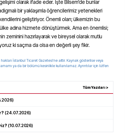
elişimi olarak ifade eder. İşte Bilsem’de bunlar
digmalı bir yaklaşımla öğrencilerimiz yetenekleri
ndilerini geliştiriyor. Önemli olan; ülkemizin bu
k, ülke adına hizmete dönüştürmek. Ama en önemlisi;
nin zeminini hazırlayarak ve bireysel olarak mutlu
yoruz ki saçma da olsa en değerli şey fikir.
 hakları
İstanbul Ticaret Gazetesi
'ne aittir. Kaynak gösterilse veya
 tamamı ya da bir bölümü kesinlikle kullanılamaz. Ayrıntılar için lütfen
Tüm Yazıları >
8.2026
)
r?
(
24.07.2026
)
yiz?
(
10.07.2026
)