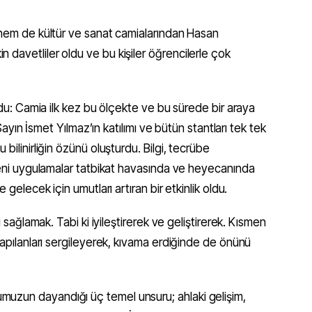
k hem de kültür ve sanat camialarından Hasan
davetliler oldu ve bu kişiler öğrencilerle çok
oldu: Camia ilk kez bu ölçekte ve bu sürede bir araya
z Sayın İsmet Yılmaz’ın katılımı ve bütün stantları tek tek
bilinirliğin özünü oluşturdu. Bilgi, tecrübe
 yeni uygulamalar tatbikat havasında ve heyecanında
 gelecek için umutları artıran bir etkinlik oldu.
ı sağlamak. Tabi ki iyileştirerek ve geliştirerek. Kısmen
yapılanları sergileyerek, kıvama erdiğinde de önünü
uzun dayandığı üç temel unsuru; ahlaki gelişim,