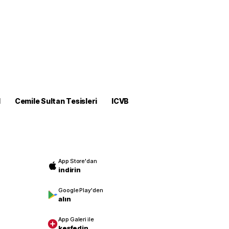
M
Cemile Sultan Tesisleri
ICVB
App Store'dan
indirin
Google Play'den
alın
App Galeri ile
keşfedin