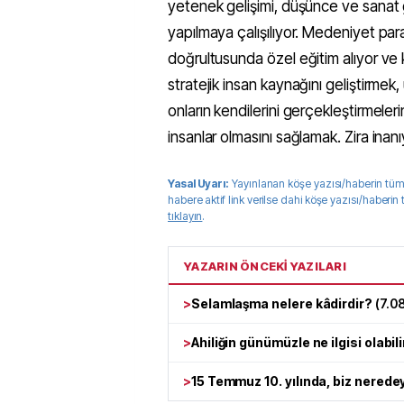
yetenek gelişimi, düşünce ve sanat g
yapılmaya çalışılıyor. Medeniyet para
doğrultusunda özel eğitim alıyor ve ke
stratejik insan kaynağını geliştirme
onların kendilerini gerçekleştirmeleri
insanlar olmasını sağlamak. Zira inanı
Yasal Uyarı:
Yayınlanan köşe yazısı/haberin tüm
habere aktif link verilse dahi köşe yazısı/haberin
tıklayın
.
YAZARIN ÖNCEKİ YAZILARI
>
Selamlaşma nelere kâdirdir?
(
7.0
>
Ahiliğin günümüzle ne ilgisi olabili
>
15 Temmuz 10. yılında, biz nerede