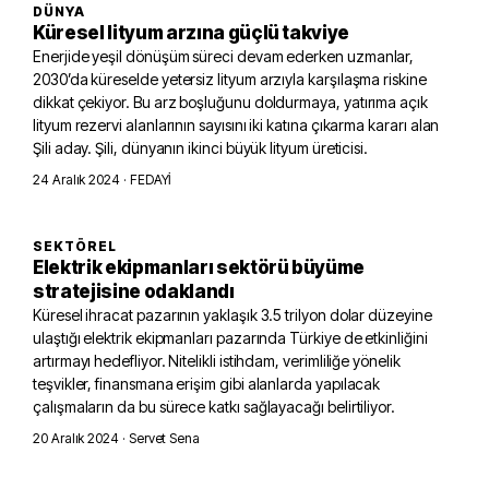
DÜNYA
Küresel lityum arzına güçlü takviye
Enerjide yeşil dönüşüm süreci devam ederken uzmanlar,
2030’da küreselde yetersiz lityum arzıyla karşılaşma riskine
dikkat çekiyor. Bu arz boşluğunu doldurmaya, yatırıma açık
lityum rezervi alanlarının sayısını iki katına çıkarma kararı alan
Şili aday. Şili, dünyanın ikinci büyük lityum üreticisi.
24 Aralık 2024
· FEDAYİ
SEKTÖREL
Elektrik ekipmanları sektörü büyüme
stratejisine odaklandı
Küresel ihracat pazarının yaklaşık 3.5 trilyon dolar düzeyine
ulaştığı elektrik ekipmanları pazarında Türkiye de etkinliğini
artırmayı hedefliyor. Nitelikli istihdam, verimliliğe yönelik
teşvikler, finansmana erişim gibi alanlarda yapılacak
çalışmaların da bu sürece katkı sağlayacağı belirtiliyor.
20 Aralık 2024
· Servet Sena