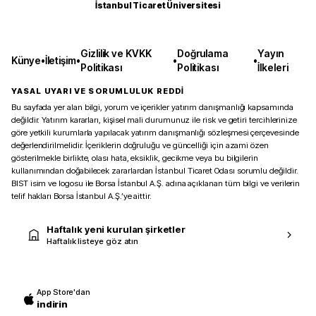
İstanbul Ticaret Üniversitesi
Gizlilik ve KVKK
Doğrulama
Yayın
Künye
•
İletişim
•
•
•
Politikası
Politikası
İlkeleri
YASAL UYARI VE SORUMLULUK REDDİ
Bu sayfada yer alan bilgi, yorum ve içerikler yatırım danışmanlığı kapsamında
değildir. Yatırım kararları, kişisel mali durumunuz ile risk ve getiri tercihlerinize
göre yetkili kurumlarla yapılacak yatırım danışmanlığı sözleşmesi çerçevesinde
değerlendirilmelidir. İçeriklerin doğruluğu ve güncelliği için azami özen
gösterilmekle birlikte, olası hata, eksiklik, gecikme veya bu bilgilerin
kullanımından doğabilecek zararlardan İstanbul Ticaret Odası sorumlu değildir.
BIST isim ve logosu ile Borsa İstanbul A.Ş. adına açıklanan tüm bilgi ve verilerin
telif hakları Borsa İstanbul A.Ş.’ye aittir.
Haftalık yeni kurulan şirketler
Haftalık listeye göz atın
App Store'dan
indirin