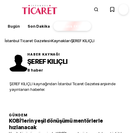
Bugün
Son Dakika
Finans
EKSTRA
İstanbul Ticaret Gazetesi
›
Kaynaklar
›
ŞEREF KILIÇLI
HABER KAYNAĞI
ŞEREF KILIÇLI
8
haber
ŞEREF KILIÇLI kaynağından İstanbul Ticaret Gazetesi arşivinde
yayınlanan haberler.
GÜNDEM
KOBİ’lerin yeşil dönüşümü mentörlerle
hızlanacak