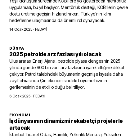
Yeşil dönüşüm sürecinde KOBİ’lere yol gösterecek ‘mentörlük’
uygulaması, bu yıl başlıyor. Mentörlük desteği, KOBİ’lerin çevre
dostu üretime geçişini hızlandırırken, Türkiye’nin iklim
hedeflerine ulaşmasında da önemli rol oynayacak.
14 Ocak 2025
· FEDAYİ
DÜNYA
2025 petrolde arz fazlası yılı olacak
Uluslararası Enerji Ajansı, petrolde piyasa dengesinin 2025
yılında günde 900 bin varil arz fazlasına işaret ettiğine dikkat
çekiyor. Petrol talebindeki büyümenin geçmişe kıyasla daha
zayıf olmasında Çin ekonomisindeki büyüme hızının
gerilemesinin de etkili olduğu belirtiliyor.
6 Ocak 2025
· FEDAYİ
EKONOMI
İş dünyasının dinamizmi rekabetçi projelerle
artacak
İstanbul Ticaret Odası; Hamilik, Yetkinlik Merkezi, Yükselen