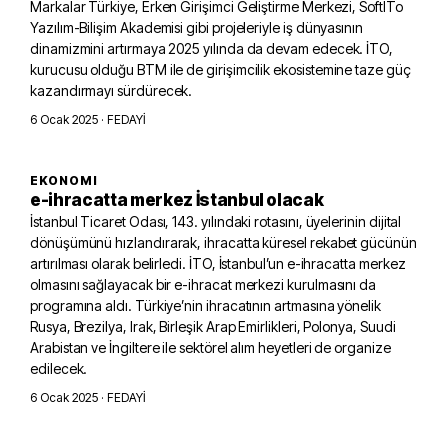
Markalar Türkiye, Erken Girişimci Geliştirme Merkezi, SoftITo
Yazılım-Bilişim Akademisi gibi projeleriyle iş dünyasının
dinamizmini artırmaya 2025 yılında da devam edecek. İTO,
kurucusu olduğu BTM ile de girişimcilik ekosistemine taze güç
kazandırmayı sürdürecek.
6 Ocak 2025
· FEDAYİ
EKONOMI
e-ihracatta merkez İstanbul olacak
İstanbul Ticaret Odası, 143. yılındaki rotasını, üyelerinin dijital
dönüşümünü hızlandırarak, ihracatta küresel rekabet gücünün
artırılması olarak belirledi. İTO, İstanbul’un e-ihracatta merkez
olmasını sağlayacak bir e-ihracat merkezi kurulmasını da
programına aldı. Türkiye’nin ihracatının artmasına yönelik
Rusya, Brezilya, Irak, Birleşik Arap Emirlikleri, Polonya, Suudi
Arabistan ve İngiltere ile sektörel alım heyetleri de organize
edilecek.
6 Ocak 2025
· FEDAYİ