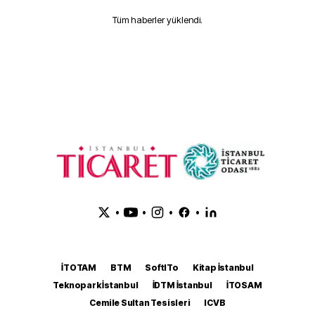
Tüm haberler yüklendi.
•
•
•
•
İTOTAM
BTM
SoftITo
Kitap İstanbul
Teknopark İstanbul
İDTM İstanbul
İTOSAM
Cemile Sultan Tesisleri
ICVB