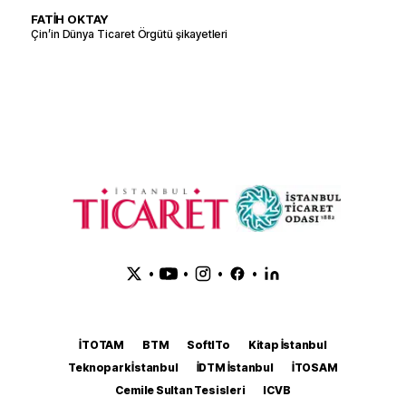
FATİH OKTAY
Çin’in Dünya Ticaret Örgütü şikayetleri
•
•
•
•
İTOTAM
BTM
SoftITo
Kitap İstanbul
Teknopark İstanbul
İDTM İstanbul
İTOSAM
Cemile Sultan Tesisleri
ICVB