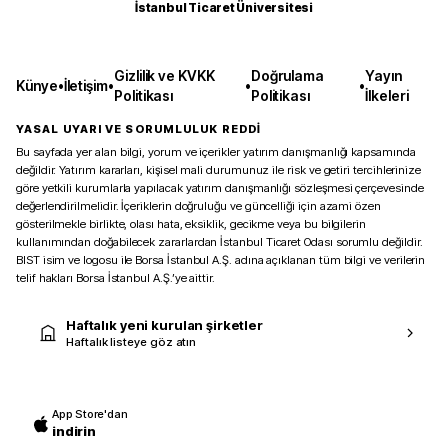
İstanbul Ticaret Üniversitesi
Gizlilik ve KVKK
Doğrulama
Yayın
Künye
•
İletişim
•
•
•
Politikası
Politikası
İlkeleri
YASAL UYARI VE SORUMLULUK REDDİ
Bu sayfada yer alan bilgi, yorum ve içerikler yatırım danışmanlığı kapsamında
değildir. Yatırım kararları, kişisel mali durumunuz ile risk ve getiri tercihlerinize
göre yetkili kurumlarla yapılacak yatırım danışmanlığı sözleşmesi çerçevesinde
değerlendirilmelidir. İçeriklerin doğruluğu ve güncelliği için azami özen
gösterilmekle birlikte, olası hata, eksiklik, gecikme veya bu bilgilerin
kullanımından doğabilecek zararlardan İstanbul Ticaret Odası sorumlu değildir.
BIST isim ve logosu ile Borsa İstanbul A.Ş. adına açıklanan tüm bilgi ve verilerin
telif hakları Borsa İstanbul A.Ş.’ye aittir.
Haftalık yeni kurulan şirketler
Haftalık listeye göz atın
App Store'dan
indirin