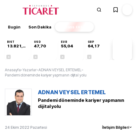
Bugün
Son Dakika
Finans
EKSTRA
BIST
USD
EUR
GBP
13.821,48
47,70
55,04
64,17
PİYASA
VERİLERİ
+0,16%
+0,17%
+0,04%
-0,01%
Anasayfa
>
Yazarlar
>
ADNAN VEYSEL ERTEMEL
>
Pandemi döneminde kariyer yapmanın dijital yolu
ADNAN VEYSEL ERTEMEL
Pandemi döneminde kariyer yapmanın
dijital yolu
24 Ekim 2022 Pazartesi
İletişim Bilgileri