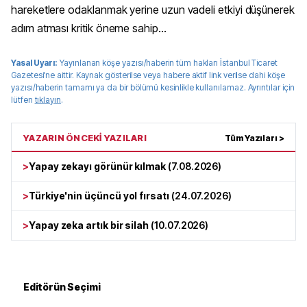
hareketlere odaklanmak yerine uzun vadeli etkiyi düşünerek
adım atması kritik öneme sahip...
Yasal Uyarı:
Yayınlanan köşe yazısı/haberin tüm hakları
İstanbul Ticaret
Gazetesi
'ne aittir. Kaynak gösterilse veya habere aktif link verilse dahi köşe
yazısı/haberin tamamı ya da bir bölümü kesinlikle kullanılamaz. Ayrıntılar için
lütfen
tıklayın
.
YAZARIN ÖNCEKİ YAZILARI
Tüm Yazıları >
>
Yapay zekayı görünür kılmak
(
7.08.2026
)
>
Türkiye'nin üçüncü yol fırsatı
(
24.07.2026
)
>
Yapay zeka artık bir silah
(
10.07.2026
)
Editörün Seçimi