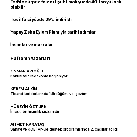
Fed’de sürpriz faiz artışı ihtimali yüzde 40’tan yüksek
olabilir
Tecil faizi yüzde 29’a indirildi
Yapay Zeka Eylem Planı’yla tarihi adımlar
İnsanlar ve markalar
Haftanın Yazarları
OSMAN ARIOĞLU
Kanuni faiz reeskonta bağlanıyor
KEREM ALKİN
Ticaret koridorlarında ‘kördüğüm’ ve ‘çözüm’
HÜSEYİN ÖZTÜRK
İmece bir hısımlık sistemidir
AHMET KARATAŞ
Sanayi ve KOBİ Ar-Ge destek programlarında 2. çağrılar açıldı