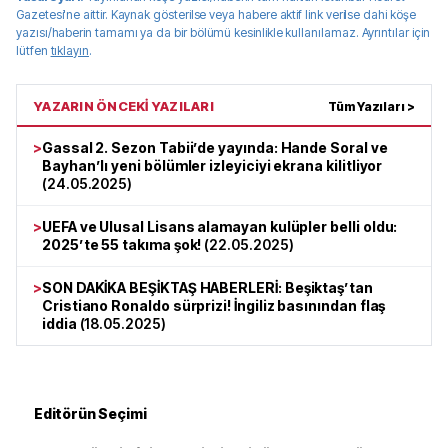
Gazetesi
'ne aittir. Kaynak gösterilse veya habere aktif link verilse dahi köşe
yazısı/haberin tamamı ya da bir bölümü kesinlikle kullanılamaz. Ayrıntılar için
lütfen
tıklayın
.
YAZARIN ÖNCEKİ YAZILARI
Tüm Yazıları >
>
Gassal 2. Sezon Tabii’de yayında: Hande Soral ve
Bayhan’lı yeni bölümler izleyiciyi ekrana kilitliyor
(
24.05.2025
)
>
UEFA ve Ulusal Lisans alamayan kulüpler belli oldu:
2025’te 55 takıma şok!
(
22.05.2025
)
>
SON DAKİKA BEŞİKTAŞ HABERLERİ: Beşiktaş’tan
Cristiano Ronaldo sürprizi! İngiliz basınından flaş
iddia
(
18.05.2025
)
Editörün Seçimi