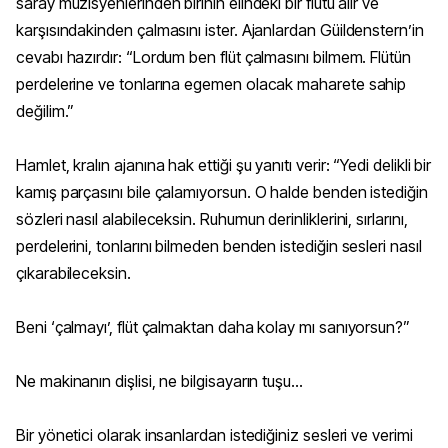
saray müzisyenlerinden birinin elindeki bir flütü alır ve
karşısındakinden çalmasını ister. Ajanlardan Güildenstern’in
cevabı hazırdır: “Lordum ben flüt çalmasını bilmem. Flütün
perdelerine ve tonlarına egemen olacak maharete sahip
değilim.”
Hamlet, kralın ajanına hak ettiği şu yanıtı verir: “Yedi delikli bir
kamış parçasını bile çalamıyorsun. O halde benden istediğin
sözleri nasıl alabileceksin. Ruhumun derinliklerini, sırlarını,
perdelerini, tonlarını bilmeden benden istediğin sesleri nasıl
çıkarabileceksin.
Beni ‘çalmayı’, flüt çalmaktan daha kolay mı sanıyorsun?”
Ne makinanın dişlisi, ne bilgisayarın tuşu...
Bir yönetici olarak insanlardan istediğiniz sesleri ve verimi