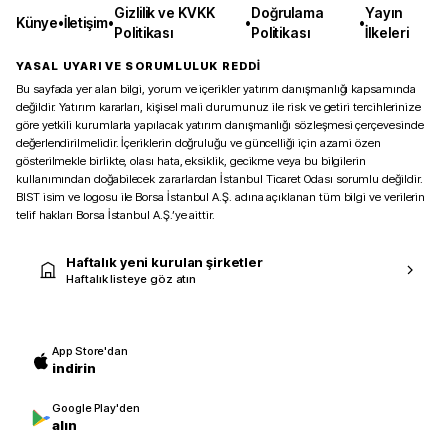
Gizlilik ve KVKK
Doğrulama
Yayın
Künye
•
İletişim
•
•
•
Politikası
Politikası
İlkeleri
YASAL UYARI VE SORUMLULUK REDDİ
Bu sayfada yer alan bilgi, yorum ve içerikler yatırım danışmanlığı kapsamında
değildir. Yatırım kararları, kişisel mali durumunuz ile risk ve getiri tercihlerinize
göre yetkili kurumlarla yapılacak yatırım danışmanlığı sözleşmesi çerçevesinde
değerlendirilmelidir. İçeriklerin doğruluğu ve güncelliği için azami özen
gösterilmekle birlikte, olası hata, eksiklik, gecikme veya bu bilgilerin
kullanımından doğabilecek zararlardan İstanbul Ticaret Odası sorumlu değildir.
BIST isim ve logosu ile Borsa İstanbul A.Ş. adına açıklanan tüm bilgi ve verilerin
telif hakları Borsa İstanbul A.Ş.’ye aittir.
Haftalık yeni kurulan şirketler
Haftalık listeye göz atın
App Store'dan
indirin
Google Play'den
alın