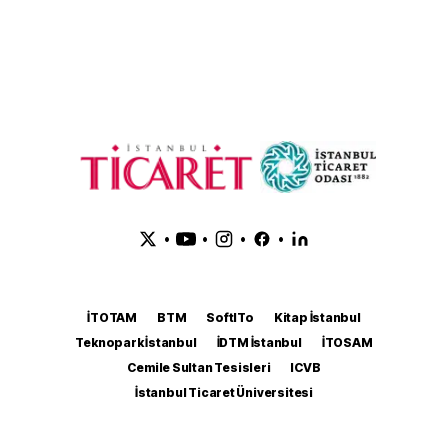
•
•
•
•
İTOTAM
BTM
SoftITo
Kitap İstanbul
Teknopark İstanbul
İDTM İstanbul
İTOSAM
Cemile Sultan Tesisleri
ICVB
İstanbul Ticaret Üniversitesi