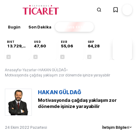
Bugün
Son Dakika
Finans
EKSTRA
BIST
USD
EUR
GBP
13.729,65
47,60
55,06
64,28
PİYASA
VERİLERİ
+0,19%
+0,06%
+0,10%
+0,29%
Anasayfa
>
Yazarlar
>
HAKAN GÜLDAĞ
>
Motivasyonda çağdaş yaklaşım zor dönemde işinize yarayabilir
HAKAN GÜLDAĞ
Motivasyonda çağdaş yaklaşım zor
dönemde işinize yarayabilir
24 Ekim 2022 Pazartesi
İletişim Bilgileri