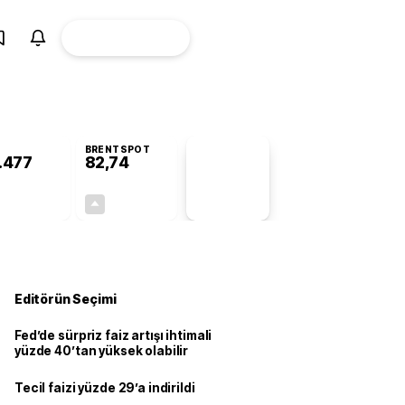
ÜYE
CANLI BORSA
Girişi
BRENTSPOT
.477
82,74
PİYASA
VERİLERİ
-0,77%
+4,85%
+0,00
3,83
Editörün Seçimi
Fed’de sürpriz faiz artışı ihtimali
yüzde 40’tan yüksek olabilir
Tecil faizi yüzde 29’a indirildi