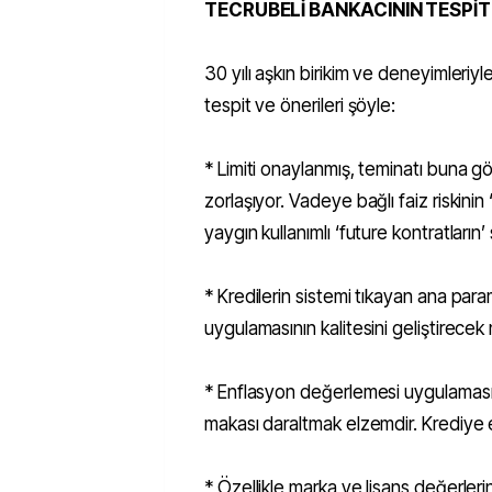
TECRÜBELİ BANKACININ TESPİT 
30 yılı aşkın birikim ve deneyimleriyl
tespit ve önerileri şöyle:
* Limiti onaylanmış, teminatı buna g
zorlaşıyor. Vadeye bağlı faiz riskini
yaygın kullanımlı ‘future kontratların
* Kredilerin sistemi tıkayan ana param
uygulamasının kalitesini geliştirecek 
* Enflasyon değerlemesi uygulamasınd
makası daraltmak elzemdir. Krediye e
* Özellikle marka ve lisans değerleri