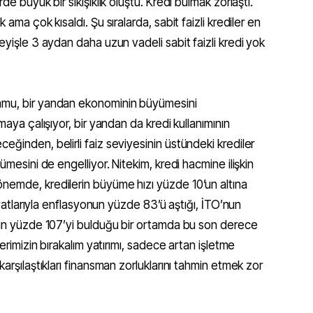
de büyük bir sıkışıklık oluştu. Kredi bulmak zorlaştı.
 ama çok kısaldı. Şu sıralarda, sabit faizli krediler en
eyişle 3 aydan daha uzun vadeli sabit faizli kredi yok
amu, bir yandan ekonominin büyümesini
maya çalışıyor, bir yandan da kredi kullanımının
eğinden, belirli faiz seviyesinin üstündeki krediler
ümesini de engelliyor. Nitekim, kredi hacmine ilişkin
nemde, kredilerin büyüme hızı yüzde 10’un altına
fiyatlarıyla enflasyonun yüzde 83’ü aştığı, İTO’nun
’nin yüzde 107’yi bulduğu bir ortamda bu son derece
lerimizin bırakalım yatırımı, sadece artan işletme
karşılaştıkları finansman zorluklarını tahmin etmek zor