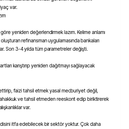
iyaç var.
zım
re göre yeniden değerlendirmek lazım. Kelime anlamı
gı oluşturan refinansman uygulamasında bankaları
ar. Son 3-4 yılda tüm parametreler değişti.
Kartları karıştırıp yeniden dağıtmayı sağlayacak
ttirip, faizi tahsil etmek yasal mecburiyet değil,
ı tahakkuk ve tahsil etmeden reeskont edip biriktirerek
şkanlıklar var.
isini itfa edebilecek bir sektör yoktur. Çok daha