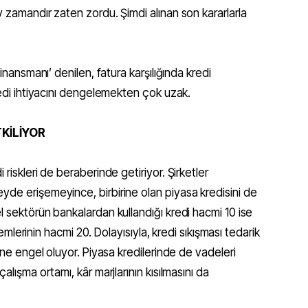
y zamandır zaten zordu. Şimdi alınan son kararlarla
finansmanı’ denilen, fatura karşılığında kredi
kredi ihtiyacını dengelemekten çok uzak.
TKİLİYOR
riskleri de beraberinde getiriyor. Şirketler
yde erişemeyince, birbirine olan piyasa kredisini de
l sektörün bankalardan kullandığı kredi hacmi 10 ise
şlemlerinin hacmi 20. Dolayısıyla, kredi sıkışması tedarik
nüne engel oluyor. Piyasa kredilerinde de vadeleri
alışma ortamı, kâr marjlarının kısılmasını da