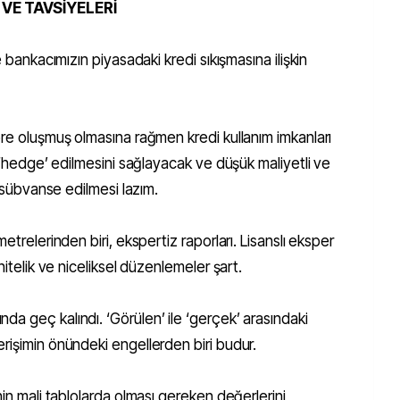
VE TAVSİYELERİ
e bankacımızın piyasadaki kredi sıkışmasına ilişkin
öre oluşmuş olmasına rağmen kredi kullanım imkanları
n ‘hedge’ edilmesini sağlayacak ve düşük maliyetli ve
’ sübvanse edilmesi lazım.
etrelerinden biri, ekspertiz raporları. Lisanslı eksper
nitelik ve niceliksel düzenlemeler şart.
a geç kalındı. ‘Görülen’ ile ‘gerçek’ arasındaki
rişimin önündeki engellerden biri budur.
nin mali tablolarda olması gereken değerlerini