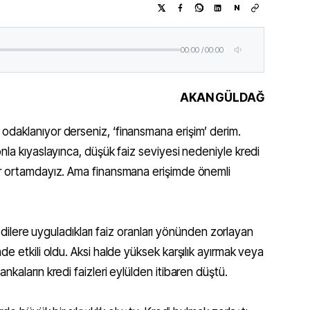
N
00:00
/
00:00
AKAN GÜLDAĞ
daklanıyor derseniz, ‘finansmana erişim’ derim.
nla kıyaslayınca, düşük faiz seviyesi nedeniyle kredi
ir ortamdayız. Ama finansmana erişimde önemli
kredilere uyguladıkları faiz oranları yönünden zorlayan
e etkili oldu. Aksi halde yüksek karşılık ayırmak veya
kaların kredi faizleri eylülden itibaren düştü.