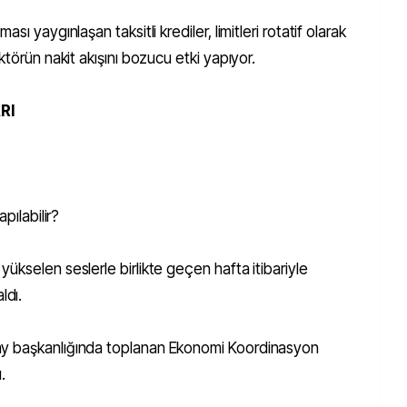
ı yaygınlaşan taksitli krediler, limitleri rotatif olarak
ktörün nakit akışını bozucu etki yapıyor.
RI
pılabilir?
ükselen seslerle birlikte geçen hafta itibariyle
ldı.
ay başkanlığında toplanan Ekonomi Koordinasyon
.