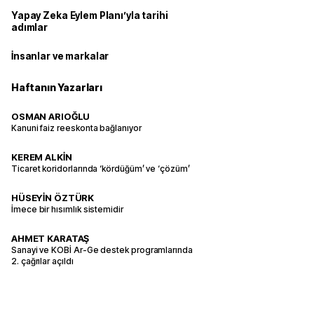
Yapay Zeka Eylem Planı’yla tarihi
adımlar
İnsanlar ve markalar
Haftanın Yazarları
OSMAN ARIOĞLU
Kanuni faiz reeskonta bağlanıyor
KEREM ALKİN
Ticaret koridorlarında ‘kördüğüm’ ve ‘çözüm’
HÜSEYİN ÖZTÜRK
İmece bir hısımlık sistemidir
AHMET KARATAŞ
Sanayi ve KOBİ Ar-Ge destek programlarında
2. çağrılar açıldı