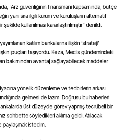
ada, “Arz güvenliğinin finansmanı kapsamında, bütçe
n yanı sıra ilgili kurum ve kuruluşların alternatif
şekilde kullanılması kararlaştırılmıştır” denildi.
mlanan katılım bankalarına ilişkin ‘strateji’
ilişkin ipuçları taşıyordu. Keza, Meclis gündemindeki
man bakımından avantaj sağlayabilecek maddeler
tiyacına yönelik düzenleme ve tedbirlerin arkası
lındığında gelmesi de lazım. Doğrusu bu haberleri
nkalarda üst düzeyde görev yapmış tecrübeli bir
ız sohbette söyledikleri aklıma geldi. Atılacak
le paylaşmak istedim.