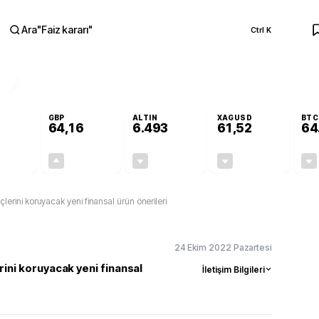
Ara
"
Faiz kararı
"
Ctrl K
RA
GBP
ALTIN
XAGUSD
BTC
64,16
6.493
61,52
64
-0,08%
+0,10%
-0,04%
-0,84%
-0,04
0,07
-2,64
-0,52
üçlerini koruyacak yeni finansal ürün önerileri
24 Ekim 2022 Pazartesi
rini koruyacak yeni finansal
İletişim Bilgileri