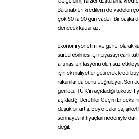
Gelgelelim, faizler düştü ama krediler
Bulunabilen kredilerin de vadeleri çok
çok 60 ila 90 gün vadeli. Bir başka d
denecek kadar az.
Ekonomi yönetimi ve genel olarak k
sürdürebilmesi için piyasayı canlı tut
artması enflasyonu olumsuz etkileyec
için ek maliyetler getirerek kredi büy
rakamlar da bunu doğruluyor. Son dö
geriledi. TÜİK’in açıkladığı tüketici 
açıkladığı Ücretliler Geçim Endeksi
düşük bir artış. Böyle bakınca, şirket
sermayesi ihtiyaçları nedeniyle dahi 
değil.