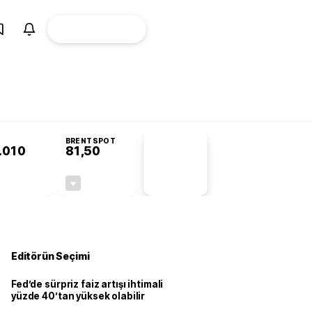
ÜYE
CANLI BORSA
Girişi
omisyonu’nda kabul edildi
BRENTSPOT
.010
81,50
PİYASA
VERİLERİ
+0,23%
-1,55%
+0,00
-1,28
Editörün Seçimi
Fed’de sürpriz faiz artışı ihtimali
yüzde 40’tan yüksek olabilir