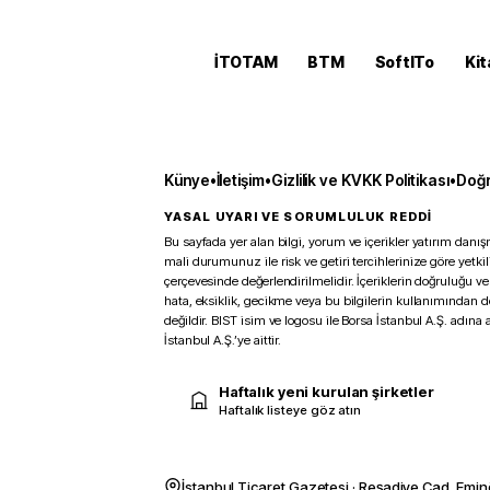
İTOTAM
BTM
SoftITo
Kit
Künye
•
İletişim
•
Gizlilik ve KVKK Politikası
•
Doğr
YASAL UYARI VE SORUMLULUK REDDİ
Bu sayfada yer alan bilgi, yorum ve içerikler yatırım danışm
mali durumunuz ile risk ve getiri tercihlerinize göre yetk
çerçevesinde değerlendirilmelidir. İçeriklerin doğruluğu ve
hata, eksiklik, gecikme veya bu bilgilerin kullanımından 
değildir. BIST isim ve logosu ile Borsa İstanbul A.Ş. adına a
İstanbul A.Ş.’ye aittir.
Haftalık yeni kurulan şirketler
Haftalık listeye göz atın
İstanbul Ticaret Gazetesi · Reşadiye Cad. Emin