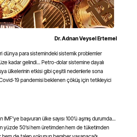
Dr. Adnan Veysel Ertemel
i dünya para sistemindeki sistemik problemler
 kadar gelindi... Petro-dolar sistemine dayalı
 ülkelerinin etkisi gibi çeşitli nedenlerle sona
du… Covid-19 pandemisi beklenen çöküş için tetikleyici
n IMF’ye başvuran ülke sayısı 100’ü aşmış durumda...
n yüzde 50’si hem üretimden hem de tüketimden
rz hem de talep şokunun beraber yaşanacağı