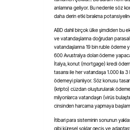
anlamına geliyor. Bu nedenle söz k
daha derin etki bırakma potansiyeline
ABD dahil birçok ülke şimdiden bu e
ve vatandaşlarına doğrudan parasal
vatandaşlarına 19 bin ruble ödeme y
600 Avustralya doları ödeme yapacağ
İtalya, konut (mortgage) kredi ödemel
tasarısı ile her vatandaşa 1.000 ila 3
ödemeyi planlıyor. Söz konusu tasarıd
(kripto) cüzdan oluşturularak ödemel
milyonlarca vatandaşın (virüs bulaştı
cinsinden harcama yapmaya başlamas
İtibari para sisteminin sonunun yakl
gibi küresel şoklar geçiş ve adaptas