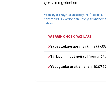
çok zarar getirebilir...
Yasal Uyarı:
Yayınlanan köşe yazısı/haberin tüm
habere aktif link verilse dahi köşe yazısı/haberin
tıklayın
.
YAZARIN ÖNCEKİ YAZILARI
>
Yapay zekayı görünür kılmak
(
7.0
>
Türkiye'nin üçüncü yol fırsatı
(
24
>
Yapay zeka artık bir silah
(
10.07.2