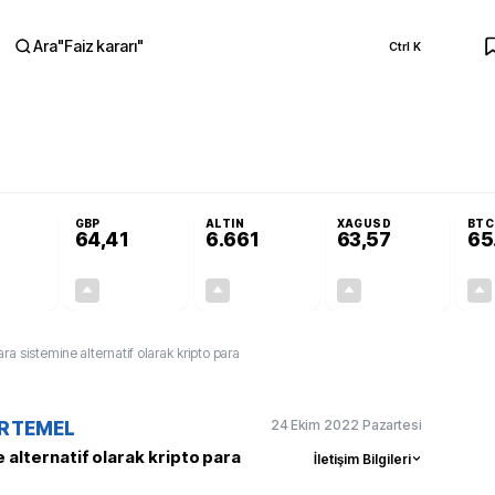
Ara
"
Faiz kararı
"
Ctrl K
RA
Adalet Komisyonu’nda kabul edildi
Terörsüz Türkiye Yasası teklifi Adalet K
GBP
ALTIN
XAGUSD
BTC
64,41
6.661
63,57
65
+0,32%
+0,38%
+2,59%
+3,37%
0,18
0,24
167,96
2,07
para sistemine alternatif olarak kripto para
24 Ekim 2022 Pazartesi
ERTEMEL
e alternatif olarak kripto para
İletişim Bilgileri