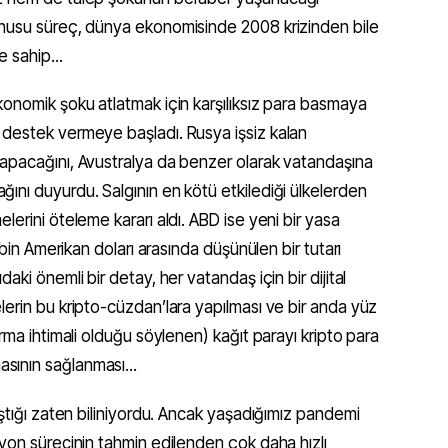
onusu süreç, dünya ekonomisinde 2008 krizinden bile
 sahip...
konomik şoku atlatmak için karşılıksız para basmaya
 destek vermeye başladı. Rusya işsiz kalan
apacağını, Avustralya da benzer olarak vatandaşına
ını duyurdu. Salgının en kötü etkilediği ülkelerden
erini öteleme kararı aldı. ABD ise yeni bir yasa
 bin Amerikan doları arasında düşünülen bir tutarı
aki önemli bir detay, her vatandaş için bir dijital
erin bu kripto-cüzdan’lara yapılması ve bir anda yüz
rma ihtimali olduğu söylenen) kağıt parayı kripto para
ının sağlanması...
aştığı zaten biliniyordu. Ancak yaşadığımız pandemi
yon sürecinin tahmin edilenden çok daha hızlı