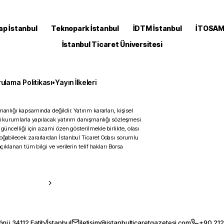
ap İstanbul
Teknopark İstanbul
İDTM İstanbul
İTOSA
İstanbul Ticaret Üniversitesi
ulama Politikası
•
Yayın İlkeleri
anlığı kapsamında değildir. Yatırım kararları, kişisel
ili kurumlarla yapılacak yatırım danışmanlığı sözleşmesi
 güncelliği için azami özen gösterilmekle birlikte, olası
doğabilecek zararlardan İstanbul Ticaret Odası sorumlu
çıklanan tüm bilgi ve verilerin telif hakları Borsa
önü 34112 Fatih/İstanbul
iletisim@istanbulticaretgazetesi.com
+90 212