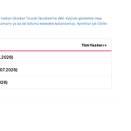
 hakları
İstanbul Ticaret Gazetesi
'ne aittir. Kaynak gösterilse veya
 tamamı ya da bir bölümü kesinlikle kullanılamaz. Ayrıntılar için lütfen
Tüm Yazıları >
8.2026
)
.07.2026
)
026
)