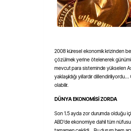
2008 küresel ekonomik krizinden ber
çözülmek yerine ötelenerek günümüze
mevcut para sisteminde yükselen Asya
yaklaşıldığı yıllardır dillendiriliyor
olabilir.
DÜNYA EKONOMİSİ ZORDA
Son 1.5 ayda zor durumda olduğu içi
ABD’de ekonomiye dahil tüm nüfusu
tamamen çekildi... Bu durum hem a