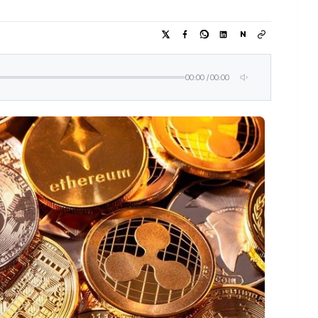
N
00:00
/
00:00