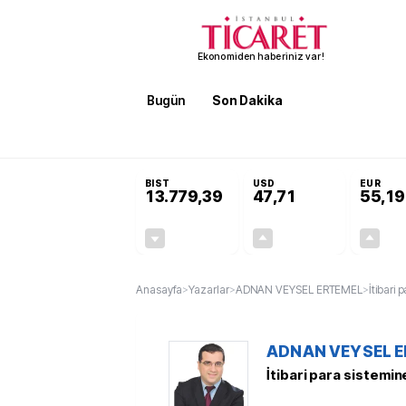
Ekonomiden haberiniz var!
Bugün
Son Dakika
Finans
EKST
SON DAKİKA
Terörsüz Türkiye Yasası teklifi 
BIST
USD
EUR
13.779,39
47,71
55,19
-0,14%
+0,18%
-19,42
0,09
Anasayfa
>
Yazarlar
>
ADNAN VEYSEL ERTEMEL
>
İtibari 
ADNAN VEYSEL 
İtibari para sistemin