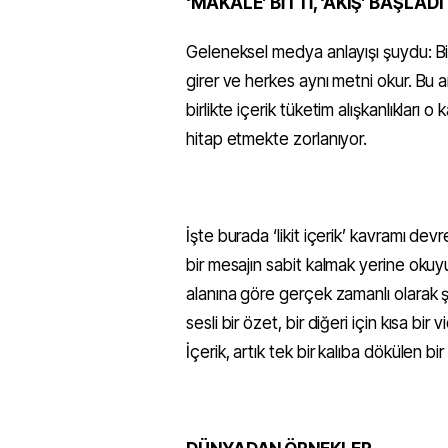
‘MAKALE’ BİTTİ, ‘AKIŞ’ BAŞLADI
Geleneksel medya anlayışı şuydu: Bir 
girer ve herkes aynı metni okur. Bu an
birlikte içerik tüketim alışkanlıkları o
hitap etmekte zorlanıyor.
İşte burada ‘likit içerik’ kavramı devre
bir mesajın sabit kalmak yerine oku
alanına göre gerçek zamanlı olarak şek
sesli bir özet, bir diğeri için kısa bir 
İçerik, artık tek bir kalıba dökülen bi