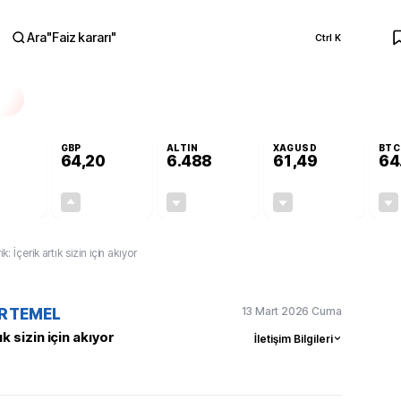
Ara
"
Faiz kararı
"
Ctrl K
RA
GBP
ALTIN
XAGUSD
BTC
64,20
6.488
61,49
64
-0,07%
+0,15%
-0,12%
-0,89%
-0,04
0,10
-7,75
-0,55
rik: İçerik artık sizin için akıyor
13 Mart 2026 Cuma
ERTEMEL
ık sizin için akıyor
İletişim Bilgileri