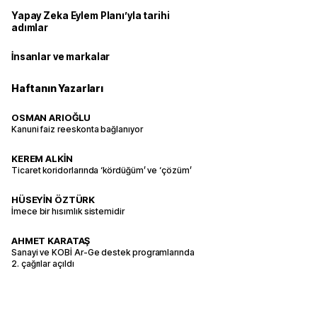
Yapay Zeka Eylem Planı’yla tarihi
adımlar
İnsanlar ve markalar
Haftanın Yazarları
OSMAN ARIOĞLU
Kanuni faiz reeskonta bağlanıyor
KEREM ALKİN
Ticaret koridorlarında ‘kördüğüm’ ve ‘çözüm’
HÜSEYİN ÖZTÜRK
İmece bir hısımlık sistemidir
AHMET KARATAŞ
Sanayi ve KOBİ Ar-Ge destek programlarında
2. çağrılar açıldı