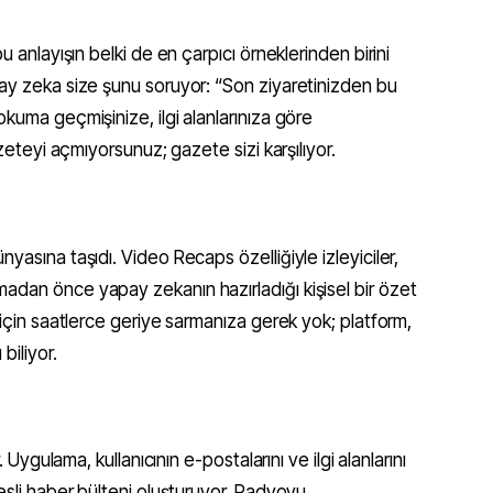
u anlayışın belki de en çarpıcı örneklerinden birini
pay zeka size şunu soruyor: “Son ziyaretinizden bu
okuma geçmişinize, ilgi alanlarınıza göre
azeteyi açmıyorsunuz; gazete sizi karşılıyor.
yasına taşıdı. Video Recaps özelliğiyle izleyiciler,
adan önce yapay zekanın hazırladığı kişisel bir özet
 için saatlerce geriye sarmanıza gerek yok; platform,
biliyor.
. Uygulama, kullanıcının e-postalarını ve ilgi alanlarını
sesli haber bülteni oluşturuyor. Radyoyu