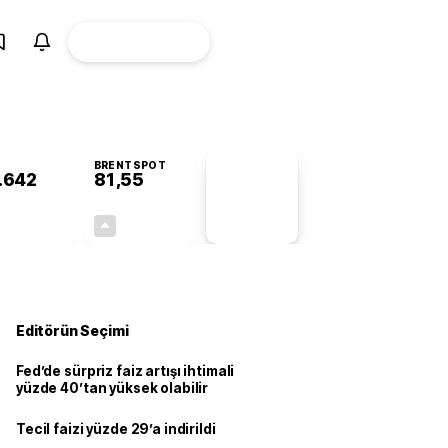
ÜYE
CANLI BORSA
Girişi
BRENTSPOT
.642
81,55
PİYASA
VERİLERİ
-0,23%
+3,35%
+0,00
2,64
Editörün Seçimi
Fed’de sürpriz faiz artışı ihtimali
yüzde 40’tan yüksek olabilir
Tecil faizi yüzde 29’a indirildi