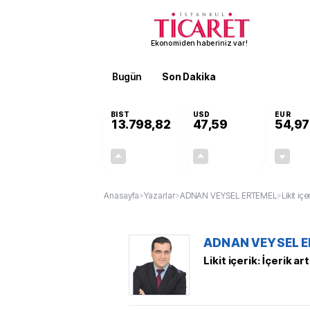
Ekonomiden haberiniz var!
Bugün
Son Dakika
Finans
EKST
BIST
USD
EUR
13.798,82
47,59
54,97
+0,70%
+0,06%
95,68
0,03
Anasayfa
>
Yazarlar
>
ADNAN VEYSEL ERTEMEL
>
Likit içe
ADNAN VEYSEL 
Likit içerik: İçerik art