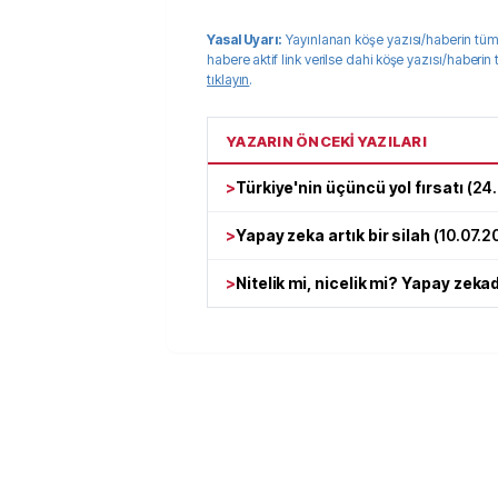
Yasal Uyarı:
Yayınlanan köşe yazısı/haberin tüm
habere aktif link verilse dahi köşe yazısı/haberin
tıklayın
.
YAZARIN ÖNCEKİ YAZILARI
>
Türkiye'nin üçüncü yol fırsatı
(
24
>
Yapay zeka artık bir silah
(
10.07.2
>
Nitelik mi, nicelik mi? Yapay zeka