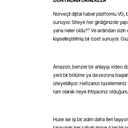
DÜNYADAN ÖRNEKLER
Norveçli dijital haber platformu VG, b
sunuyor. Siteye her girdiğinizde ya
yana neler oldu?” Ve ardından sizin 
kişiselleştirilmiş bir özet sunuyor. G
Amazon, benzer bir anlayışı video dün
yeni bir bölüme ya da sezona başlam
izleyebiliyor. Hafızanızı tazelemeniz
tam olarak neye ihtiyacınız olduğunu 
Huxe ise işi bir adım daha ileri taşıyor
tarayarak her sabah kişiye özel bir 