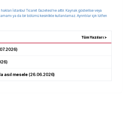
 hakları
İstanbul Ticaret Gazetesi
'ne aittir. Kaynak gösterilse veya
 tamamı ya da bir bölümü kesinlikle kullanılamaz. Ayrıntılar için lütfen
Tüm Yazıları >
.07.2026
)
026
)
da asıl mesele
(
26.06.2026
)