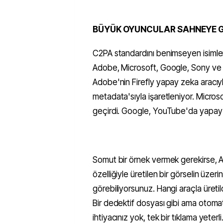
BÜYÜK OYUNCULAR SAHNEYE G
C2PA standardını benimseyen isimler l
Adobe, Microsoft, Google, Sony ve B
Adobe'nin Firefly yapay zeka aracıyl
metadata'sıyla işaretleniyor. Micros
geçirdi. Google, YouTube'da yapay ze
Somut bir örnek vermek gerekirse, Ad
özelliğiyle üretilen bir görselin üzeri
görebiliyorsunuz. Hangi araçla üretild
Bir dedektif dosyası gibi ama otomati
ihtiyacınız yok, tek bir tıklama yeterli