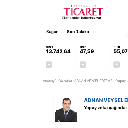
Ekonomiden haberiniz var!
Bugün
Son Dakika
Finans
EKST
BIST
USD
EUR
13.742,64
47,59
55,07
+0,29%
+0,06%
39,50
0,03
Anasayfa
>
Yazarlar
>
ADNAN VEYSEL ERTEMEL
>
Yapay z
ADNAN VEYSEL 
Yapay zeka çağında i