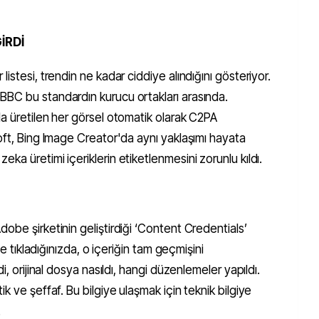
İRDİ
istesi, trendin ne kadar ciddiye alındığını gösteriyor.
BC bu standardın kurucu ortakları arasında.
a üretilen her görsel otomatik olarak C2PA
oft, Bing Image Creator'da aynı yaklaşımı hayata
ka üretimi içeriklerin etiketlenmesini zorunlu kıldı.
obe şirketinin geliştirdiği ‘Content Credentials’
ne tıkladığınızda, o içeriğin tam geçmişini
i, orijinal dosya nasıldı, hangi düzenlemeler yapıldı.
k ve şeffaf. Bu bilgiye ulaşmak için teknik bilgiye
.