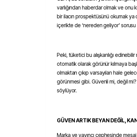
varlığından haberdar olmak ve onu ku
bir ilacın prospektüsünü okumak ya da
içerikte de ‘nereden geliyor’ sorusu a
Peki, tüketici bu alışkanlığı edinebi
otomatik olarak görünür kılmaya baş
olmaktan çıkıp varsayılan hale gelec
görünmesi gibi. Güvenli mi, değil m
söylüyor.
GÜVEN ARTIK BEYAN DEĞİL, KAN
Marka ve yayıncı cephesinde mesaj n