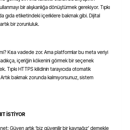
llanmayı bir alışkanlığa dönüştürmek gerekiyor. Tıpkı
 gıda etiketindeki içeriklere bakmak gibi. Dijital
rtık bir zorunluluk.
lir mi? Kısa vadede zor. Ama platformlar bu meta veriyi
ladıkça, içeriğin kökenini görmek bir seçenek
ek. Tıpkı HTTPS kilidinin tarayıcıda otomatik
i? Artık bakmak zorunda kalmıyorsunuz, sistem
IT İSTİYOR
et: Güven artık ‘biz güvenilir bir kaynağız’ demekle