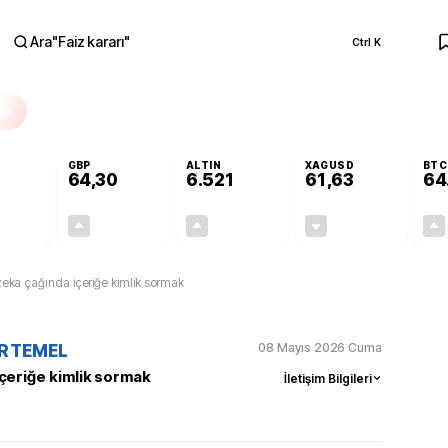
Ara
"
Faiz kararı
"
Ctrl K
RA
GBP
ALTIN
XAGUSD
BTC
64,30
6.521
61,63
64
+0,10%
+0,32%
+0,38%
-0,66%
0,06
0,21
24,44
-0,41
eka çağında içeriğe kimlik sormak
08 Mayıs 2026 Cuma
ERTEMEL
çeriğe kimlik sormak
İletişim Bilgileri