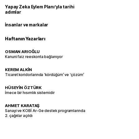
Yapay Zeka Eylem Planı’yla tarihi
adımlar
İnsanlar ve markalar
Haftanın Yazarları
OSMAN ARIOĞLU
Kanuni faiz reeskonta bağlanıyor
KEREM ALKİN
Ticaret koridorlarında ‘kördüğüm’ ve ‘çözüm’
HÜSEYİN ÖZTÜRK
İmece bir hısımlık sistemidir
AHMET KARATAŞ
Sanayi ve KOBİ Ar-Ge destek programlarında
2. çağrılar açıldı