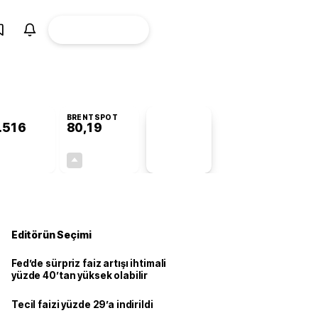
ÜYE
CANLI BORSA
Girişi
BRENTSPOT
.516
80,19
PİYASA
VERİLERİ
+0,20%
+1,62%
+0,00
1,28
Editörün Seçimi
Fed’de sürpriz faiz artışı ihtimali
yüzde 40’tan yüksek olabilir
Tecil faizi yüzde 29’a indirildi