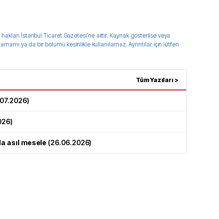
 hakları
İstanbul Ticaret Gazetesi
'ne aittir. Kaynak gösterilse veya
 tamamı ya da bir bölümü kesinlikle kullanılamaz. Ayrıntılar için lütfen
Tüm Yazıları >
.07.2026
)
026
)
da asıl mesele
(
26.06.2026
)