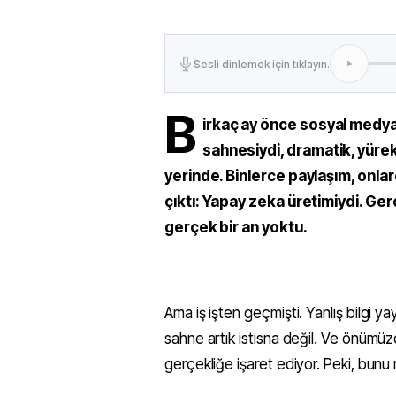
Sesli dinlemek için tıklayın.
B
irkaç ay önce sosyal medyada
sahnesiydi, dramatik, yürek
yerinde. Binlerce paylaşım, onla
çıktı: Yapay zeka üretimiydi. Ger
gerçek bir an yoktu.
Ama iş işten geçmişti. Yanlış bilgi ya
sahne artık istisna değil. Ve önümüzd
gerçekliğe işaret ediyor. Peki, bunu n