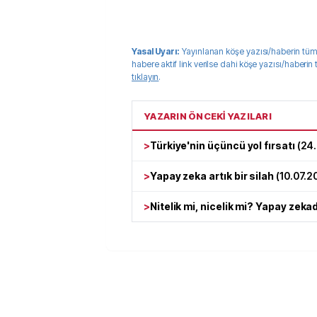
Yasal Uyarı:
Yayınlanan köşe yazısı/haberin tüm
habere aktif link verilse dahi köşe yazısı/haberin
tıklayın
.
YAZARIN ÖNCEKİ YAZILARI
>
Türkiye'nin üçüncü yol fırsatı
(
24
>
Yapay zeka artık bir silah
(
10.07.2
>
Nitelik mi, nicelik mi? Yapay zeka