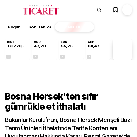
Bugün
Son Dakika
Finans
EKSTRA
BIST
USD
EUR
GBP
13.778,60
47,70
55,25
64,47
PİYASA
VERİLERİ
-0,15%
+0,17%
+0,43%
+0,47%
Gündem
Bosna Hersek’ten sıfır
gümrükle et ithalatı
Bakanlar Kurulu’nun, Bosna Hersek Menşeli Bazı
Tarım Ürünleri İthalatında Tarife Kontenjanı
Uygulanması Hakkında Kararı, Resmi Gazete’de