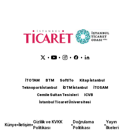
•
•
•
•
İTOTAM
BTM
SoftITo
Kitap İstanbul
Teknopark İstanbul
İDTM İstanbul
İTOSAM
Cemile Sultan Tesisleri
ICVB
İstanbul Ticaret Üniversitesi
Gizlilik ve KVKK
Doğrulama
Yayın
Künye
•
İletişim
•
•
•
Politikası
Politikası
İlkeleri