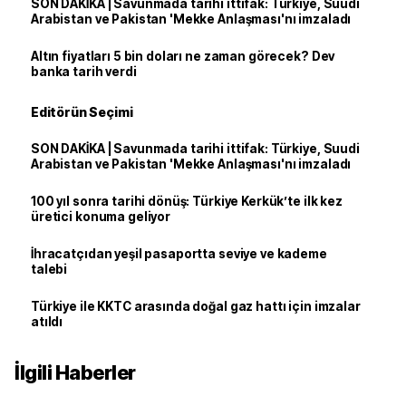
SON DAKİKA | Savunmada tarihi ittifak: Türkiye, Suudi
Arabistan ve Pakistan 'Mekke Anlaşması'nı imzaladı
Altın fiyatları 5 bin doları ne zaman görecek? Dev
banka tarih verdi
Editörün Seçimi
SON DAKİKA | Savunmada tarihi ittifak: Türkiye, Suudi
Arabistan ve Pakistan 'Mekke Anlaşması'nı imzaladı
100 yıl sonra tarihi dönüş: Türkiye Kerkük’te ilk kez
üretici konuma geliyor
İhracatçıdan yeşil pasaportta seviye ve kademe
talebi
Türkiye ile KKTC arasında doğal gaz hattı için imzalar
atıldı
İlgili Haberler