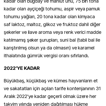
kadar olan buğday ve mahlut unu, 75 bin tona
kadar olan ayçiçeği tohumu, aspir veya pamuk
tohumu yağları, 20 tona kadar olan kimyaca
saf laktoz, maltoz, glikoz ve fruktoz dahil diğer
şekerler ve ilave aroma veya renk verici madde
katılmamış şeker şurupları, suni bal (tabii bal ile
karıştırılmış olsun ya da olmasın) ve karamel
ithalatında gümrük vergisi oranı sıfırlandı.
2022’YE KADAR
Büyükbaş, küçükbaş ve kümes hayvanların et
ve sakatatları için açılan tarife kontenjanının 31
Aralık 2022’ye kadar geçerli olmak üzere her
takvim yılında yeniden dağıtılması hükme