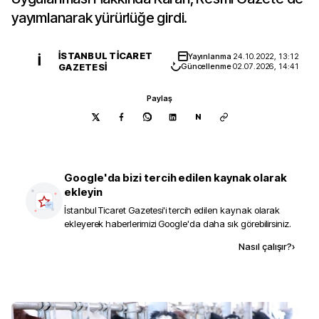
yayımlanarak yürürlüğe girdi.
İSTANBUL TICARET
Yayınlanma
24.10.2022, 13:12
İ
GAZETESI
Güncellenme
02.07.2026, 14:41
Paylaş
N
Google'da bizi tercih edilen kaynak olarak
ekleyin
İstanbul Ticaret Gazetesi
'i tercih edilen kaynak olarak
ekleyerek haberlerimizi Google'da daha sık görebilirsiniz.
Kaynak ekle
Nasıl çalışır?
›