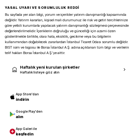
YASAL UYARI VE SORUMLULUK REDDİ
Bu sayfada yer alan bilgi, yorum ve içerikler yatırım danışmanlığı kapsamında
değildir. Yatırım kararları, kişisel mali durumunuz ile risk ve getiri tercihlerinize
göre yetkili kurumlarla yapılacak yatırım danışmanlığı sözleşmesi çerçevesinde
değerlendirilmelidir. İçeriklerin doğruluğu ve güncelliği için azami özen
gösterilmekle birlikte, olası hata, eksiklik, gecikme veya bu bilgilerin
kullanımından doğabilecek zararlardan İstanbul Ticaret Odası sorumlu değildir.
BIST isim ve logosu ile Borsa İstanbul A.Ş. adına açıklanan tüm bilgi ve verilerin
telif hakları Borsa İstanbul A.Ş.’ye aittir.
Haftalık yeni kurulan şirketler
Haftalık listeye göz atın
App Store'dan
indirin
Google Play'den
alın
App Galeri ile
keşfedin