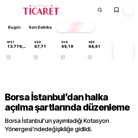
Bugün
Son Dakika
Finans
EKSTRA
BIST
USD
EUR
GBP
13.779,39
47,71
55,19
64,41
PİYASA
VERİLERİ
-0,14%
+0,18%
+0,32%
+0,38%
Gündem
Borsa İstanbul’dan halka
açılma şartlarında düzenleme
Borsa İstanbul'un yayımladığı Kotasyon
Yönergesi'ndedeğişikliğe gidildi.