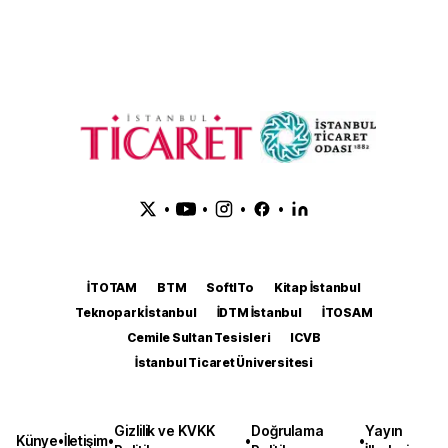
•
•
•
•
İTOTAM
BTM
SoftITo
Kitap İstanbul
Teknopark İstanbul
İDTM İstanbul
İTOSAM
Cemile Sultan Tesisleri
ICVB
İstanbul Ticaret Üniversitesi
Gizlilik ve KVKK
Doğrulama
Yayın
Künye
•
İletişim
•
•
•