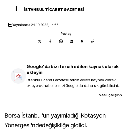
İ
İSTANBUL TICARET GAZETESI
Yayınlanma
24.10.2022, 14:55
Paylaş
N
Google'da bizi tercih edilen kaynak olarak
ekleyin
İstanbul Ticaret Gazetesi
'i tercih edilen kaynak olarak
ekleyerek haberlerimizi Google'da daha sık görebilirsiniz.
Kaynak ekle
Nasıl çalışır?
›
Borsa İstanbul'un yayımladığı Kotasyon
Yönergesi'ndedeğişikliğe gidildi.