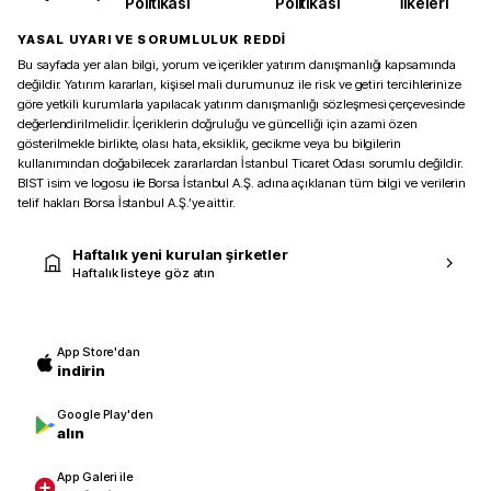
Politikası
Politikası
İlkeleri
YASAL UYARI VE SORUMLULUK REDDİ
Bu sayfada yer alan bilgi, yorum ve içerikler yatırım danışmanlığı kapsamında
değildir. Yatırım kararları, kişisel mali durumunuz ile risk ve getiri tercihlerinize
göre yetkili kurumlarla yapılacak yatırım danışmanlığı sözleşmesi çerçevesinde
değerlendirilmelidir. İçeriklerin doğruluğu ve güncelliği için azami özen
gösterilmekle birlikte, olası hata, eksiklik, gecikme veya bu bilgilerin
kullanımından doğabilecek zararlardan İstanbul Ticaret Odası sorumlu değildir.
BIST isim ve logosu ile Borsa İstanbul A.Ş. adına açıklanan tüm bilgi ve verilerin
telif hakları Borsa İstanbul A.Ş.’ye aittir.
Haftalık yeni kurulan şirketler
Haftalık listeye göz atın
App Store'dan
indirin
Google Play'den
alın
App Galeri ile