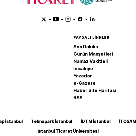
•
•
•
•
FAYDALI LINKLER
Son Dakika
Günün Manşetleri
Namaz Vakitleri
İmsakiye
Yazarlar
e-Gazete
Haber Site Haritası
RSS
ap İstanbul
Teknopark İstanbul
İDTM İstanbul
İTOSA
İstanbul Ticaret Üniversitesi