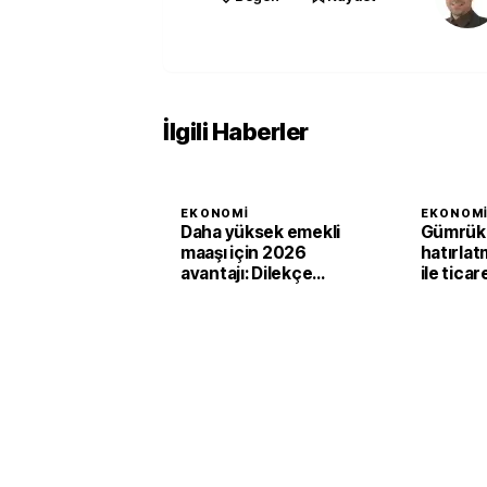
İlgili Haberler
EKONOMI
EKONOM
Daha yüksek emekli
Gümrük B
maaşı için 2026
hatırlat
avantajı: Dilekçe
ile tica
tarihine dikkat!
dolarlık