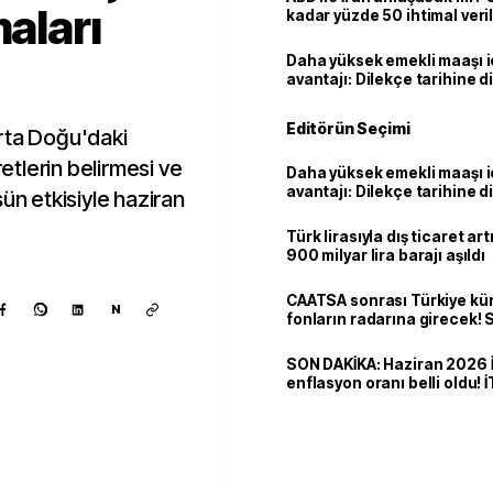
maları
kadar yüzde 50 ihtimal veril
Daha yüksek emekli maaşı 
avantajı: Dilekçe tarihine d
Editörün Seçimi
rta Doğu'daki
retlerin belirmesi ve
Daha yüksek emekli maaşı 
avantajı: Dilekçe tarihine d
ün etkisiyle haziran
Türk lirasıyla dış ticaret art
900 milyar lira barajı aşıldı
CAATSA sonrası Türkiye kü
N
fonların radarına girecek
finansa yeni eşik
SON DAKİKA: Haziran 2026 
enflasyon oranı belli oldu! 
Kaynak ekle