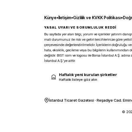
Künye
•
İletişim
•
Gizlilik ve KVKK Politikası
•
Doğr
YASAL UYARI VE SORUMLULUK REDDİ
Bu sayfada yer alan bilgi, yorum ve içerikler yatırım danışm
mali durumunuz ile risk ve getiri tercihlerinize göre yetk
çerçevesinde değerlendirilmelidir. İçeriklerin doğruluğu ve
hata, eksiklik, gecikme veya bu bilgilerin kullanımından 
değildir. BIST isim ve logosu ile Borsa İstanbul A.Ş. adına a
İstanbul A.Ş.’ye aittir.
Haftalık yeni kurulan şirketler
Haftalık listeye göz atın
İstanbul Ticaret Gazetesi · Reşadiye Cad. Emin
© 2026