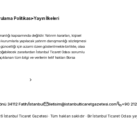
ulama Politikası
•
Yayın İlkeleri
anlığı kapsamında değildir. Yatırım kararları, kişisel
ili kurumlarla yapılacak yatırım danışmanlığı sözleşmesi
 güncelliği için azami özen gösterilmekle birlikte, olası
doğabilecek zararlardan İstanbul Ticaret Odası sorumlu
çıklanan tüm bilgi ve verilerin telif hakları Borsa
önü 34112 Fatih/İstanbul
iletisim@istanbulticaretgazetesi.com
+90 212
 İstanbul Ticaret Gazetesi · Tüm hakları saklıdır · Bir İstanbul Ticaret Odası ya