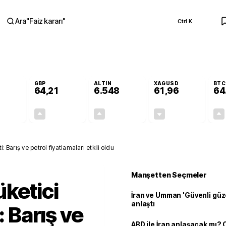
Ara
"
Faiz kararı
"
Ctrl K
RA
GBP
ALTIN
XAGUSD
BTC
64,21
6.548
61,96
64
+0,15%
+0,17%
+0,80%
-0,13%
0,08
0,11
52,24
-0,08
: Barış ve petrol fiyatlamaları etkili oldu
Manşetten Seçmeler
ketici
İran ve Umman 'Güvenli güz
anlaştı
: Barış ve
ABD ile İran anlaşacak mı?