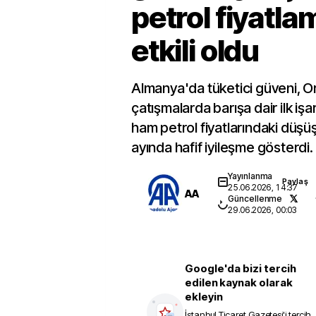
petrol fiyatla
etkili oldu
Almanya'da tüketici güveni, O
çatışmalarda barışa dair ilk işa
ham petrol fiyatlarındaki düşüş
ayında hafif iyileşme gösterdi.
Yayınlanma
Paylaş
25.06.2026, 14:37
AA
Güncellenme
29.06.2026, 00:03
Google'da bizi tercih
edilen kaynak olarak
ekleyin
İstanbul Ticaret Gazetesi
'i tercih