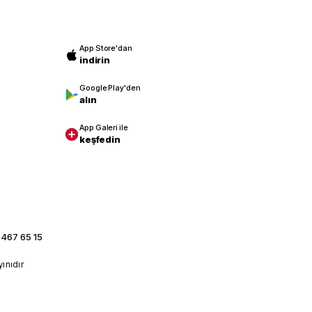
App Store'dan
indirin
Google Play'den
alın
App Galeri ile
keşfedin
 467 65 15
yınıdır