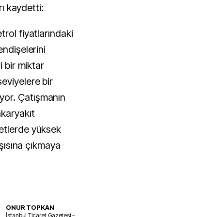
rı kaydetti:
rol fiyatlarındaki
endişelerini
i bir miktar
eviyelere bir
or. Çatışmanın
akaryakıt
etlerde yüksek
arşısına çıkmaya
ONUR TOPKAN
İstanbul Ticaret Gazetesi –