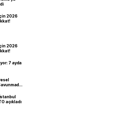
di
için 2026
ikkat!
için 2026
ikkat!
ıyor: 7 ayda
resel
! Savunmadan
İstanbul
İTO açıkladı