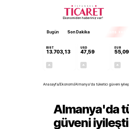
Ekonomiden haberiniz var!
Bugün
Son Dakika
Finans
EKST
BIST
USD
EUR
13.703,13
47,59
55,09
+0,11%
+0,05%
15,20
0,02
Anasayfa
/
Ekonomi
/
Almanya'da tüketici güveni iyileşti
Almanya'da tü
güveni iyileşti