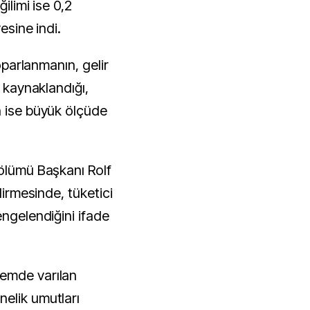
ilimi ise 0,2
esine indi.
toparlanmanın, gelir
n kaynaklandığı,
n ise büyük ölçüde
Bölümü Başkanı Rolf
dirmesinde, tüketici
engelendiğini ifade
emde varılan
elik umutları