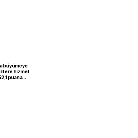
ra büyümeye
giltere hizmet
52,1 puana