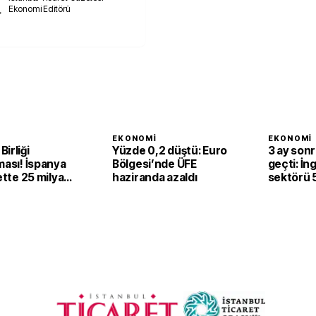
Ekonomi Editörü
I
EKONOMI
EKONOMI
irliği
Yüzde 0,2 düştü: Euro
3 ay son
ması! İspanya
Bölgesi’nde ÜFE
geçti: İn
rette 25 milyar
haziranda azaldı
sektörü 
 rota
yükseldi