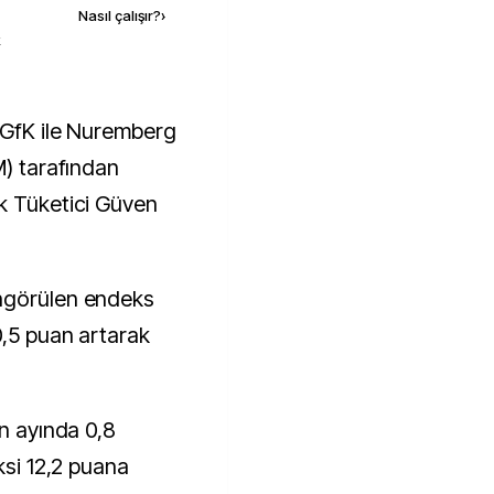
Nasıl çalışır?
›
k
M) tarafından
k Tüketici Güven
ngörülen endeks
0,5 puan artarak
an ayında 0,8
ksi 12,2 puana