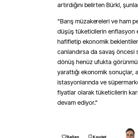
artırdığını belirten Bürkl, şunla
"Barış müzakereleri ve ham pet
düşüş tüketicilerin enflasyon 
hafifletip ekonomik beklentiler
canlandırsa da savaş öncesi s
dönüş henüz ufukta görünmüy
yarattığı ekonomik sonuçlar, 
istasyonlarında ve süpermark
fiyatlar olarak tüketicilerin k
devam ediyor."
Beğen
Kaydet