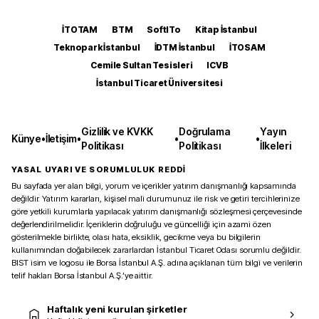
İTOTAM
BTM
SoftITo
Kitap İstanbul
Teknopark İstanbul
İDTM İstanbul
İTOSAM
Cemile Sultan Tesisleri
ICVB
İstanbul Ticaret Üniversitesi
Gizlilik ve KVKK
Doğrulama
Yayın
Künye
•
İletişim
•
•
•
Politikası
Politikası
İlkeleri
YASAL UYARI VE SORUMLULUK REDDİ
Bu sayfada yer alan bilgi, yorum ve içerikler yatırım danışmanlığı kapsamında
değildir. Yatırım kararları, kişisel mali durumunuz ile risk ve getiri tercihlerinize
göre yetkili kurumlarla yapılacak yatırım danışmanlığı sözleşmesi çerçevesinde
değerlendirilmelidir. İçeriklerin doğruluğu ve güncelliği için azami özen
gösterilmekle birlikte, olası hata, eksiklik, gecikme veya bu bilgilerin
kullanımından doğabilecek zararlardan İstanbul Ticaret Odası sorumlu değildir.
BIST isim ve logosu ile Borsa İstanbul A.Ş. adına açıklanan tüm bilgi ve verilerin
telif hakları Borsa İstanbul A.Ş.’ye aittir.
Haftalık yeni kurulan şirketler