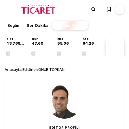
Bugün
Son Dakika
Finans
EKSTRA
BIST
USD
EUR
GBP
13.768,18
47,60
55,06
64,26
PİYASA
VERİLERİ
+0,47%
+0,06%
+0,10%
+0,25%
Anasayfa
›
Editörler
›
ONUR TOPKAN
EDITÖR PROFILI