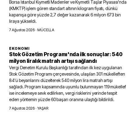
Borsa İstanbul Kıymetli Madenler ve Kıymetli Taşlar Piyasası'nda
(KMKTP) işlem gören standart altının kilogram fiyatı, dünkü
kapanışa göre yüzde 2,7 değer kazanarak 6 milyon 673 bin
liraya yükseldi.
7 Ağustos 2026
· MÜCELLA
EKONOMI
Stok Gözetim Programı'nda ilk sonuçlar: 540
milyon liralık matrah artışı sağlandı
Vergi Denetim Kurulu Başkanlığı tarafından ilk kez uygulanan
Stok Gözetim Programı çerçevesinde, ulaşılan 301 mükelleften
84'ü beyanlarını düzelterek 540 milyon lira matrah artışı
sağladı. Program kapsamında uyumlu bulunmayan 119 mükellef
ise incelemeye sevk edilirken, vergi risklerini yerinde tespit
eden yöntemin yüzde 60 başarı oranına ulaştığı bildirildi.
7 Ağustos 2026
· YAŞAR