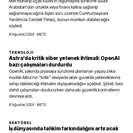
Milli muharip uçak KAAN'ın olgunlaşma sürecine Suudi
Arabistan'dan ortaklık veya finans katkısı sağlanıp
sağlanmayacağına ilişkin soru üzerine Cumhurbaşkanı
Yardımcısı Cevdet Yılmaz, bunun mümkün olabileceğini
söyledi.
8 Ağustos 2026
· METE
TEKNOLOJI
Astra’da kritik siber yetenek ihtimali: OpenAI
bazı çalışmaları durdurdu
OpenAI, yakında piyasaya sürülmesi planlanan yapay zeka
modeli Astra’nın “kritik” seviyede siber güvenlik yeteneklerine
sahip olabileceği ihtimalini dışlayamadığını açıkladı. Şirket, bazı
dahili çalışmaları durdururken daha sıkı güvenlik kontrollerini
devreye aldı.
8 Ağustos 2026
· METE
SEKTÖREL
İş dünyasında tahkim farkındalığını artıracak