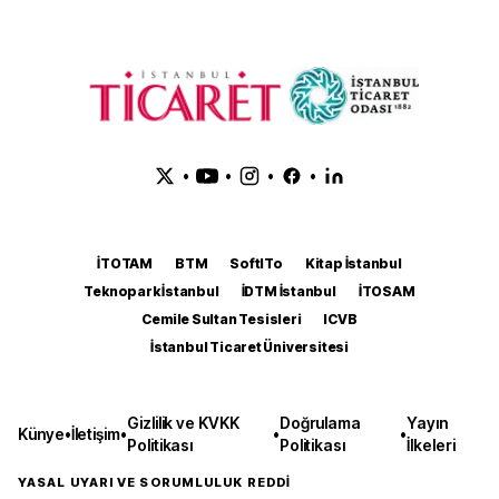
•
•
•
•
İTOTAM
BTM
SoftITo
Kitap İstanbul
Teknopark İstanbul
İDTM İstanbul
İTOSAM
Cemile Sultan Tesisleri
ICVB
İstanbul Ticaret Üniversitesi
Gizlilik ve KVKK
Doğrulama
Yayın
Künye
•
İletişim
•
•
•
Politikası
Politikası
İlkeleri
YASAL UYARI VE SORUMLULUK REDDİ