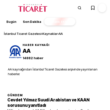
Bugün
Son Dakika
Finans
EKSTRA
İstanbul Ticaret Gazetesi
›
Kaynaklar
›
AA
HABER KAYNAĞI
AA
14882
haber
AA kaynağından İstanbul Ticaret Gazetesi arşivinde yayınlanan
haberler.
GÜNDEM
Cevdet Yılmaz Suudi Arabistan ve KAAN
sorusunu yanıtladı