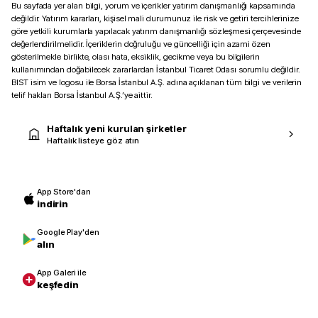
Bu sayfada yer alan bilgi, yorum ve içerikler yatırım danışmanlığı kapsamında
değildir. Yatırım kararları, kişisel mali durumunuz ile risk ve getiri tercihlerinize
göre yetkili kurumlarla yapılacak yatırım danışmanlığı sözleşmesi çerçevesinde
değerlendirilmelidir. İçeriklerin doğruluğu ve güncelliği için azami özen
gösterilmekle birlikte, olası hata, eksiklik, gecikme veya bu bilgilerin
kullanımından doğabilecek zararlardan İstanbul Ticaret Odası sorumlu değildir.
BIST isim ve logosu ile Borsa İstanbul A.Ş. adına açıklanan tüm bilgi ve verilerin
telif hakları Borsa İstanbul A.Ş.’ye aittir.
Haftalık yeni kurulan şirketler
Haftalık listeye göz atın
App Store'dan
indirin
Google Play'den
alın
App Galeri ile
keşfedin