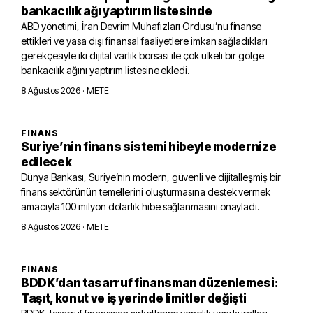
bankacılık ağı yaptırım listesinde
ABD yönetimi, İran Devrim Muhafızları Ordusu’nu finanse
ettikleri ve yasa dışı finansal faaliyetlere imkan sağladıkları
gerekçesiyle iki dijital varlık borsası ile çok ülkeli bir gölge
bankacılık ağını yaptırım listesine ekledi.
8 Ağustos 2026
· METE
FINANS
Suriye’nin finans sistemi hibeyle modernize
edilecek
Dünya Bankası, Suriye’nin modern, güvenli ve dijitalleşmiş bir
finans sektörünün temellerini oluşturmasına destek vermek
amacıyla 100 milyon dolarlık hibe sağlanmasını onayladı.
8 Ağustos 2026
· METE
FINANS
BDDK’dan tasarruf finansman düzenlemesi:
Taşıt, konut ve iş yerinde limitler değişti