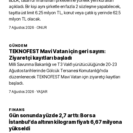
BDDK, tasarruf finansman şirketlerine yönelik yeni kuralları
açıkladı. Bir kişi aynı şirketle en fazla 2 sözleşme yapabilecek,
taşıtta üst limit 6.25 milyon TL, konut veya çatılı iş yerinde 62.5
milyon TL olacak.
7 Ağustos 2026
· ONUR
GÜNDEM
TEKNOFEST Mavi Vatan için geri sayım:
Ziyaretçi kayıtları başladı
Milli Savunma Bakanlığı ve T3 Vakfı yürütücülüğünde 20-23
Ağustos tarihlerinde Gölcük Tersanesi Komutanlığı'nda
düzenlenecek TEKNOFEST Mavi Vatan için ziyaretçi kayıtları
başladı.
7 Ağustos 2026
· YAŞAR
FINANS
Gün sonunda yüzde 2,7 arttı: Borsa
İstanbul’da altının kilogram fiyatı 6,67 milyona
yükseldi