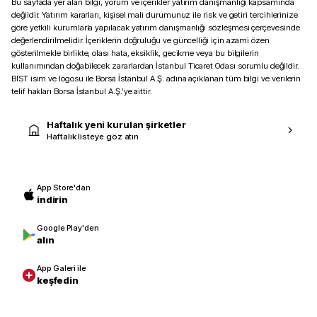
Bu sayfada yer alan bilgi, yorum ve içerikler yatırım danışmanlığı kapsamında
değildir. Yatırım kararları, kişisel mali durumunuz ile risk ve getiri tercihlerinize
göre yetkili kurumlarla yapılacak yatırım danışmanlığı sözleşmesi çerçevesinde
değerlendirilmelidir. İçeriklerin doğruluğu ve güncelliği için azami özen
gösterilmekle birlikte, olası hata, eksiklik, gecikme veya bu bilgilerin
kullanımından doğabilecek zararlardan İstanbul Ticaret Odası sorumlu değildir.
BIST isim ve logosu ile Borsa İstanbul A.Ş. adına açıklanan tüm bilgi ve verilerin
telif hakları Borsa İstanbul A.Ş.’ye aittir.
Haftalık yeni kurulan şirketler
Haftalık listeye göz atın
App Store'dan
indirin
Google Play'den
alın
App Galeri ile
keşfedin