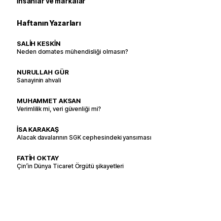
İnsanlar ve markalar
Haftanın Yazarları
SALİH KESKİN
Neden domates mühendisliği olmasın?
NURULLAH GÜR
Sanayinin ahvali
MUHAMMET AKSAN
Verimlilik mi, veri güvenliği mi?
İSA KARAKAŞ
Alacak davalarının SGK cephesindeki yansıması
FATİH OKTAY
Çin’in Dünya Ticaret Örgütü şikayetleri