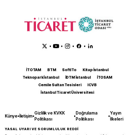
•
•
•
•
İTOTAM
BTM
SoftITo
Kitap İstanbul
Teknopark İstanbul
İDTM İstanbul
İTOSAM
Cemile Sultan Tesisleri
ICVB
İstanbul Ticaret Üniversitesi
Gizlilik ve KVKK
Doğrulama
Yayın
Künye
•
İletişim
•
•
•
Politikası
Politikası
İlkeleri
YASAL UYARI VE SORUMLULUK REDDİ