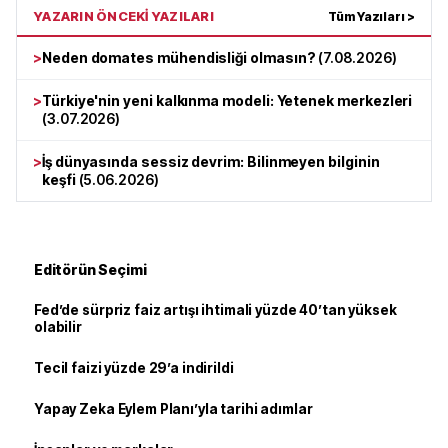
YAZARIN ÖNCEKİ YAZILARI
Tüm Yazıları >
>
Neden domates mühendisliği olmasın?
(
7.08.2026
)
>
Türkiye'nin yeni kalkınma modeli: Yetenek merkezleri
(
3.07.2026
)
>
İş dünyasında sessiz devrim: Bilinmeyen bilginin
keşfi
(
5.06.2026
)
Editörün Seçimi
Fed’de sürpriz faiz artışı ihtimali yüzde 40’tan yüksek
olabilir
Tecil faizi yüzde 29’a indirildi
Yapay Zeka Eylem Planı’yla tarihi adımlar