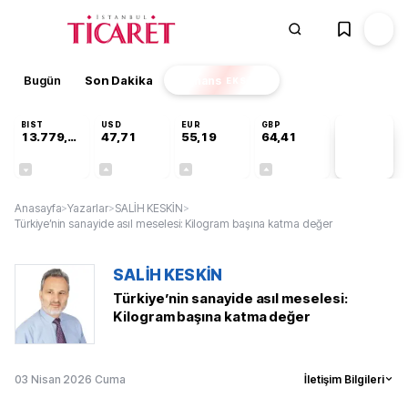
Bugün
Son Dakika
Finans
EKSTRA
BIST
USD
EUR
GBP
13.779,39
47,71
55,19
64,41
PİYASA
VERİLERİ
-0,14%
+0,18%
+0,32%
+0,38%
Anasayfa
>
Yazarlar
>
SALİH KESKİN
>
Türkiye’nin sanayide asıl meselesi: Kilogram başına katma değer
SALİH KESKİN
Türkiye’nin sanayide asıl meselesi:
Kilogram başına katma değer
03 Nisan 2026 Cuma
İletişim Bilgileri