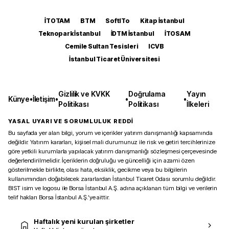
İTOTAM
BTM
SoftITo
Kitap İstanbul
Teknopark İstanbul
İDTM İstanbul
İTOSAM
Cemile Sultan Tesisleri
ICVB
İstanbul Ticaret Üniversitesi
Gizlilik ve KVKK
Doğrulama
Yayın
Künye
•
İletişim
•
•
•
Politikası
Politikası
İlkeleri
YASAL UYARI VE SORUMLULUK REDDİ
Bu sayfada yer alan bilgi, yorum ve içerikler yatırım danışmanlığı kapsamında
değildir. Yatırım kararları, kişisel mali durumunuz ile risk ve getiri tercihlerinize
göre yetkili kurumlarla yapılacak yatırım danışmanlığı sözleşmesi çerçevesinde
değerlendirilmelidir. İçeriklerin doğruluğu ve güncelliği için azami özen
gösterilmekle birlikte, olası hata, eksiklik, gecikme veya bu bilgilerin
kullanımından doğabilecek zararlardan İstanbul Ticaret Odası sorumlu değildir.
BIST isim ve logosu ile Borsa İstanbul A.Ş. adına açıklanan tüm bilgi ve verilerin
telif hakları Borsa İstanbul A.Ş.’ye aittir.
Haftalık yeni kurulan şirketler