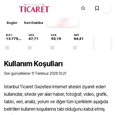
Bugün
Son Dakika
Finans
EKSTRA
BIST
USD
EUR
GBP
13.779,39
47,71
55,19
64,41
PİYASA
VERİLERİ
-0,14%
+0,18%
+0,32%
+0,38%
Kullanım Koşulları
Son güncelleme:
11 Temmuz 2026 13:21
İstanbul Ticaret Gazetesi internet sitesini ziyaret eden
kullanıcılar, sitede yer alan haber, fotoğraf, video, grafik,
tablo, veri, analiz, yorum ve diğer tüm içeriklerin aşağıda
belirtilen kullanım koşullarına tabi olduğunu kabul etmiş