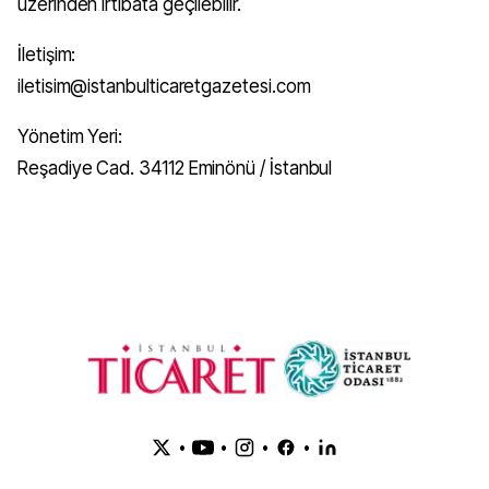
üzerinden irtibata geçilebilir.
İletişim:
iletisim@istanbulticaretgazetesi.com
Yönetim Yeri:
Reşadiye Cad. 34112 Eminönü / İstanbul
•
•
•
•