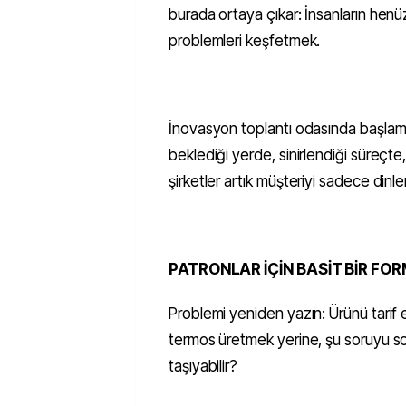
burada ortaya çıkar: İnsanların hen
problemleri keşfetmek.
İnovasyon toplantı odasında başlama
beklediği yerde, sinirlendiği süreçt
şirketler artık müşteriyi sadece dinl
PATRONLAR İÇİN BASİT BİR FO
Problemi yeniden yazın: Ürünü tarif et
termos üretmek yerine, şu soruyu so
taşıyabilir?