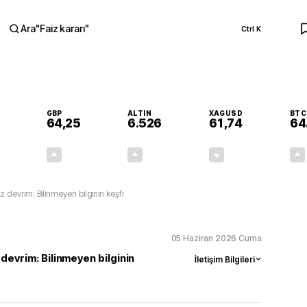
Ara
"
Faiz kararı
"
Ctrl K
RA
GBP
ALTIN
XAGUSD
BTC
64,25
6.526
61,74
64
+0,12%
+0,23%
+0,46%
-0,48%
0,06
0,15
29,74
-0,30
 devrim: Bilinmeyen bilginin keşfi
05 Haziran 2026 Cuma
devrim: Bilinmeyen bilginin
İletişim Bilgileri