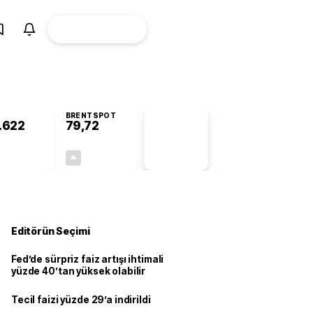
ÜYE
CANLI BORSA
Girişi
BRENTSPOT
.622
79,72
PİYASA
VERİLERİ
+0,86%
+1,03%
+0,00
0,81
Editörün Seçimi
Fed’de sürpriz faiz artışı ihtimali
yüzde 40’tan yüksek olabilir
Tecil faizi yüzde 29’a indirildi