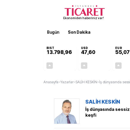
Ekonomiden haberiniz var!
Bugün
Son Dakika
Finans
EKST
BIST
USD
EUR
13.798,96
47,60
55,07
+0,70%
+0,06%
95,83
0,03
Anasayfa
>
Yazarlar
>
SALİH KESKİN
>
İş dünyasında sessiz
SALİH KESKİN
İş dünyasında sessiz 
keşfi