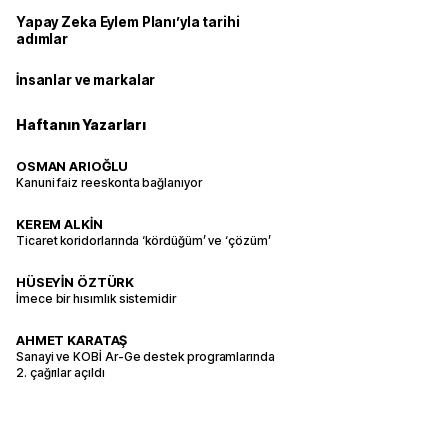
Yapay Zeka Eylem Planı’yla tarihi
adımlar
İnsanlar ve markalar
Haftanın Yazarları
OSMAN ARIOĞLU
Kanuni faiz reeskonta bağlanıyor
KEREM ALKİN
Ticaret koridorlarında ‘kördüğüm’ ve ‘çözüm’
HÜSEYİN ÖZTÜRK
İmece bir hısımlık sistemidir
AHMET KARATAŞ
Sanayi ve KOBİ Ar-Ge destek programlarında
2. çağrılar açıldı