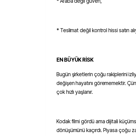
* Araba değil güven,
* Teslimat değil kontrol hissi satın al
EN BÜYÜK RİSK
Bugün şirketlerin çoğu rakiplerini izl
değişen hayatını görememektir. Çünkü 
çok hızlı yaşlanır.
Kodak filmi gördü ama dijitali küçü
dönüşümünü kaçırdı. Piyasa çoğu zaman