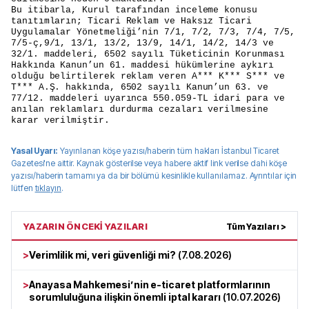
Bu itibarla, Kurul tarafından inceleme konusu
tanıtımların; Ticari Reklam ve Haksız Ticari
Uygulamalar Yönetmeliği’nin 7/1, 7/2, 7/3, 7/4, 7/5,
7/5-ç,9/1, 13/1, 13/2, 13/9, 14/1, 14/2, 14/3 ve
32/1. maddeleri, 6502 sayılı Tüketicinin Korunması
Hakkında Kanun’un 61. maddesi hükümlerine aykırı
olduğu belirtilerek reklam veren A*** K*** S*** ve
T*** A.Ş. hakkında, 6502 sayılı Kanun’un 63. ve
77/12. maddeleri uyarınca 550.059-TL idari para ve
anılan reklamları durdurma cezaları verilmesine
karar verilmiştir.
Yasal Uyarı:
Yayınlanan köşe yazısı/haberin tüm hakları
İstanbul Ticaret
Gazetesi
'ne aittir. Kaynak gösterilse veya habere aktif link verilse dahi köşe
yazısı/haberin tamamı ya da bir bölümü kesinlikle kullanılamaz. Ayrıntılar için
lütfen
tıklayın
.
YAZARIN ÖNCEKİ YAZILARI
Tüm Yazıları >
>
Verimlilik mi, veri güvenliği mi?
(
7.08.2026
)
>
Anayasa Mahkemesi’nin e-ticaret platformlarının
sorumluluğuna ilişkin önemli iptal kararı
(
10.07.2026
)