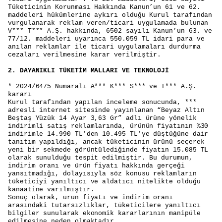
Tüketicinin Korunması Hakkında Kanun’un 61 ve 62.
maddeleri hükümlerine aykırı olduğu Kurul tarafından
vurgulanarak reklam veren/ticari uygulamada bulunan
V*** T*** A.Ş. hakkında, 6502 sayılı Kanun’un 63. ve
77/12. maddeleri uyarınca 550.059 TL idari para ve
anılan reklamlar ile ticari uygulamaları durdurma
cezaları verilmesine karar verilmiştir.
2. DAYANIKLI TÜKETİM MALLARI VE TEKNOLOJİ
*
2024/6475 Numaralı A*** K*** S*** ve T*** A.Ş.
kararı
Kurul tarafından yapılan inceleme sonucunda, ***
adresli internet sitesinde yayınlanan “Beyaz Altın
Beştaş Yüzük 14 Ayar 3,63 Gr” adlı ürüne yönelik
indirimli satış reklamlarında, ürünün fiyatının %30
indirimle 14.990 TL’den 10.495 TL’ye düştüğüne dair
tanıtım yapıldığı, ancak tüketicinin ürünü seçerek
yeni bir sekmede görüntülediğinde fiyatın 15.085 TL
olarak sunulduğu tespit edilmiştir. Bu durumun,
indirim oranı ve ürün fiyatı hakkında gerçeği
yansıtmadığı, dolayısıyla söz konusu reklamların
tüketiciyi yanıltıcı ve aldatıcı nitelikte olduğu
kanaatine varılmıştır.
Sonuç olarak, ürün fiyatı ve indirim oranı
arasındaki tutarsızlıklar, tüketicilere yanıltıcı
bilgiler sunularak ekonomik kararlarının manipüle
edilmesine neden olmaktadır.