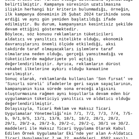
belirtilmiştir. Kampanya süresinin uzatılmasına
ilişkin herhangi bir kriterin bulunmadığı, örneğin,
ilk kampanya döneminin 26 Şubat 2024 tarihinde sona
erdiği ve aynı gün yeniden başlatıldığı ifade
edilmiştir. Bu durum, kampanyanın kesintisiz şekilde
devam ettiğini göstermektedir.
Böylece, söz konusu reklamların tüketicileri
aldatıcı ve yanıltıcı nitelikte olduğu, ekonomik
davranışlarını önemli ölçüde etkilediği, aksi
takdirde taraf olmayacakları işlemlere taraf
olmalarına neden olduğu, gerçeği yansıtmadığı ve
tüketicilerde mağduriyete yol açtığı
değerlendirilmiştir. Ayrıca, reklamların dürüst
rekabet ilkelerine aykırı olduğu kanaatine
varılmıştır.
Sonuç olarak, reklamlarda kullanılan ‘Son fırsat’ ve
‘Sınırlı süreli’ ifadelerle geri sayım sayaçlarının,
kampanyanın kısa sürede sona ereceği algısını
oluşturmasına rağmen aynı koşullarla devam eden bir
uygulamanın tüketiciyi yanıltıcı ve aldatıcı olduğu
değerlendirilmiştir.
Dolayısıyla, Ticari Reklam ve Haksız Ticari
Uygulamalar Yönetmeliği’nin 7/1, 7/2, 7/3, 7/4, 7/5-
b, 9/1,9/5, 13/1, 13/9, 18/1, 18/2, 28/1, 28/2,
29/1, 29/2-a, 29/2-b, 29/2-c, 29/2-ç, 30/1 ve 30/2.
maddeleri ile Haksız Ticari Uygulama Olarak Kabul
Edilen Örnek Uygulamalar Eki’nde yer alan A-Aldatıcı
Ticari Uygulamalar 7 ve 22. maddeleri, 6502 sayılı