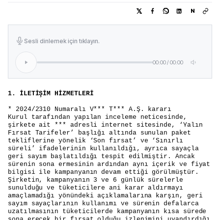
N
Sesli dinlemek için tıklayın.
00:00
/
00:00
1. İLETİŞİM HİZMETLERİ
* 2024/2310 Numaralı V*** T*** A.Ş. kararı
Kurul tarafından yapılan inceleme neticesinde,
şirkete ait *** adresli internet sitesinde, ‘Yalın
Fırsat Tarifeler’ başlığı altında sunulan paket
tekliflerine yönelik ‘Son fırsat’ ve ‘Sınırlı
süreli’ ifadelerinin kullanıldığı, ayrıca sayaçla
geri sayım başlatıldığı tespit edilmiştir. Ancak
sürenin sona ermesinin ardından aynı içerik ve fiyat
bilgisi ile kampanyanın devam ettiği görülmüştür.
Şirketin, kampanyanın 3 ve 6 günlük sürelerle
sunulduğu ve tüketicilere ani karar aldırmayı
amaçlamadığı yönündeki açıklamalarına karşın, geri
sayım sayaçlarının kullanımı ve sürenin defalarca
uzatılmasının tüketicilerde kampanyanın kısa sürede
sona erecek bir fırsat olduğu izlenimini uyandırdığı