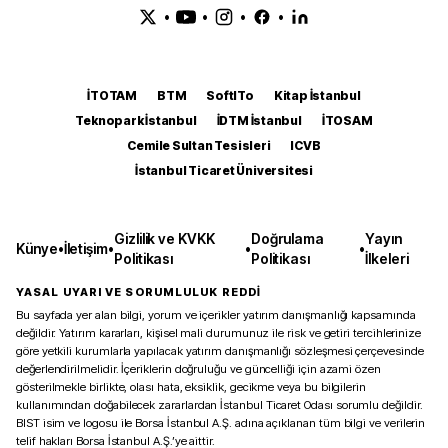
•
•
•
•
İTOTAM
BTM
SoftITo
Kitap İstanbul
Teknopark İstanbul
İDTM İstanbul
İTOSAM
Cemile Sultan Tesisleri
ICVB
İstanbul Ticaret Üniversitesi
Gizlilik ve KVKK
Doğrulama
Yayın
Künye
•
İletişim
•
•
•
Politikası
Politikası
İlkeleri
YASAL UYARI VE SORUMLULUK REDDİ
Bu sayfada yer alan bilgi, yorum ve içerikler yatırım danışmanlığı kapsamında
değildir. Yatırım kararları, kişisel mali durumunuz ile risk ve getiri tercihlerinize
göre yetkili kurumlarla yapılacak yatırım danışmanlığı sözleşmesi çerçevesinde
değerlendirilmelidir. İçeriklerin doğruluğu ve güncelliği için azami özen
gösterilmekle birlikte, olası hata, eksiklik, gecikme veya bu bilgilerin
kullanımından doğabilecek zararlardan İstanbul Ticaret Odası sorumlu değildir.
BIST isim ve logosu ile Borsa İstanbul A.Ş. adına açıklanan tüm bilgi ve verilerin
telif hakları Borsa İstanbul A.Ş.’ye aittir.