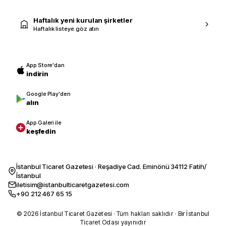
Haftalık yeni kurulan şirketler
Haftalık listeye göz atın
App Store'dan
indirin
Google Play'den
alın
App Galeri ile
keşfedin
İstanbul Ticaret Gazetesi · Reşadiye Cad. Eminönü 34112 Fatih/
İstanbul
iletisim@istanbulticaretgazetesi.com
+90 212 467 65 15
© 2026 İstanbul Ticaret Gazetesi · Tüm hakları saklıdır · Bir İstanbul
Ticaret Odası yayınıdır