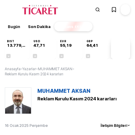
Bugün
Son Dakika
Finans
EKSTRA
BIST
USD
EUR
GBP
13.779,39
47,71
55,19
64,41
PİYASA
VERİLERİ
-0,14%
+0,18%
+0,32%
+0,38%
Anasayfa
>
Yazarlar
>
MUHAMMET AKSAN
>
Reklam Kurulu Kasım 2024 kararları
MUHAMMET AKSAN
Reklam Kurulu Kasım 2024 kararları
16 Ocak 2025 Perşembe
İletişim Bilgileri