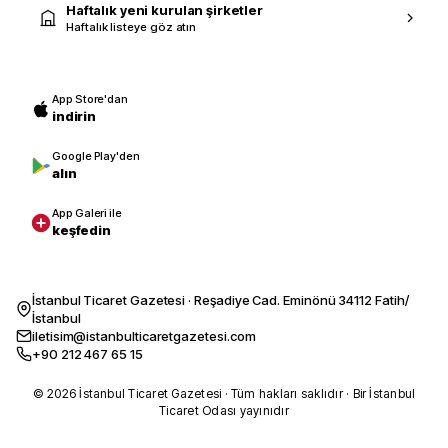
Haftalık yeni kurulan şirketler
Haftalık listeye göz atın
App Store'dan
indirin
Google Play'den
alın
App Galeri ile
keşfedin
İstanbul Ticaret Gazetesi · Reşadiye Cad. Eminönü 34112 Fatih/
İstanbul
iletisim@istanbulticaretgazetesi.com
+90 212 467 65 15
© 2026 İstanbul Ticaret Gazetesi · Tüm hakları saklıdır · Bir İstanbul
Ticaret Odası yayınıdır