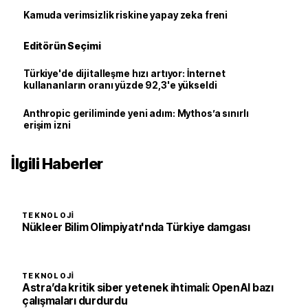
Kamuda verimsizlik riskine yapay zeka freni
Editörün Seçimi
Türkiye'de dijitalleşme hızı artıyor: İnternet
kullananların oranı yüzde 92,3'e yükseldi
Anthropic geriliminde yeni adım: Mythos’a sınırlı
erişim izni
İlgili Haberler
TEKNOLOJI
Nükleer Bilim Olimpiyatı'nda Türkiye damgası
TEKNOLOJI
Astra’da kritik siber yetenek ihtimali: OpenAI bazı
çalışmaları durdurdu