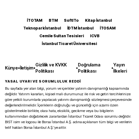
İTOTAM
BTM
SoftITo
Kitap İstanbul
Teknopark İstanbul
İDTM İstanbul
İTOSAM
Cemile Sultan Tesisleri
ICVB
İstanbul Ticaret Üniversitesi
Gizlilik ve KVKK
Doğrulama
Yayın
Künye
•
İletişim
•
•
•
Politikası
Politikası
İlkeleri
YASAL UYARI VE SORUMLULUK REDDİ
Bu sayfada yer alan bilgi, yorum ve içerikler yatırım danışmanlığı kapsamında
değildir. Yatırım kararları, kişisel mali durumunuz ile risk ve getiri tercihlerinize
göre yetkili kurumlarla yapılacak yatırım danışmanlığı sözleşmesi çerçevesinde
değerlendirilmelidir. İçeriklerin doğruluğu ve güncelliği için azami özen
gösterilmekle birlikte, olası hata, eksiklik, gecikme veya bu bilgilerin
kullanımından doğabilecek zararlardan İstanbul Ticaret Odası sorumlu değildir.
BIST isim ve logosu ile Borsa İstanbul A.Ş. adına açıklanan tüm bilgi ve verilerin
telif hakları Borsa İstanbul A.Ş.’ye aittir.