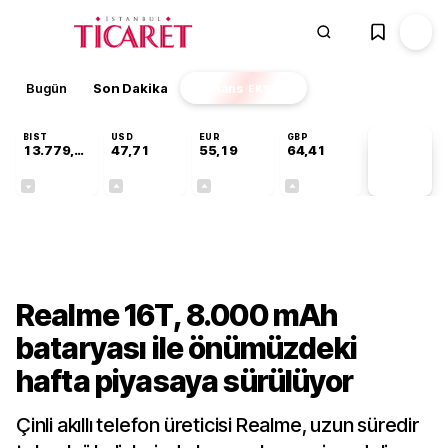
Bugün
Son Dakika
Finans
EKSTRA
BIST
USD
EUR
GBP
13.779,39
47,71
55,19
64,41
PİYASA
VERİLERİ
-0,14%
+0,18%
+0,32%
+0,38%
Teknoloji
Realme 16T, 8.000 mAh
bataryası ile önümüzdeki
hafta piyasaya sürülüyor
Çinli akıllı telefon üreticisi Realme, uzun süredir