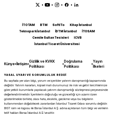
•
•
•
•
İTOTAM
BTM
SoftITo
Kitap İstanbul
Teknopark İstanbul
İDTM İstanbul
İTOSAM
Cemile Sultan Tesisleri
ICVB
İstanbul Ticaret Üniversitesi
Gizlilik ve KVKK
Doğrulama
Yayın
Künye
•
İletişim
•
•
•
Politikası
Politikası
İlkeleri
YASAL UYARI VE SORUMLULUK REDDİ
Bu sayfada yer alan bilgi, yorum ve içerikler yatırım danışmanlığı kapsamında
değildir. Yatırım kararları, kişisel mali durumunuz ile risk ve getiri tercihlerinize
göre yetkili kurumlarla yapılacak yatırım danışmanlığı sözleşmesi çerçevesinde
değerlendirilmelidir. İçeriklerin doğruluğu ve güncelliği için azami özen
gösterilmekle birlikte, olası hata, eksiklik, gecikme veya bu bilgilerin
kullanımından doğabilecek zararlardan İstanbul Ticaret Odası sorumlu değildir.
BIST isim ve logosu ile Borsa İstanbul A.Ş. adına açıklanan tüm bilgi ve verilerin
telif hakları Borsa İstanbul A.Ş.’ye aittir.