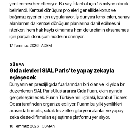
yenilenmesi hedefleniyor. Bu sayı İstanbul için 1.5 milyon olarak
belirlendi. Kentsel dönüşüm projeleri genellikle konut ve
bağımsız işyerleri için uygulanıyor. İş dünyası temsilcileri, sanayi
alanlarının da kentsel dönüşüm planlarına dahil edilmesini
isterken, hem hak kaybı olmaması hem de üretimin aksamaması
için parçalı dönüşüm modelini öneriyor.
17 Temmuz 2026
· ADEM
DÜNYA
Gıda devleri SIAL Paris’te yapay zekayla
eşleşecek
Dünyanın en prestijli gıda fuarlarından biri olan ve iki yılda bir
düzenlenen SIAL Paris Uluslararası Gıda Fuarı, ekim ayında
gerçekleştirilecek. Fuarın Türkiye milli iştiraki, İstanbul Ticaret
Odası tarafından organize ediliyor. Fuarın bu yılki yenilikleri
arasında fırıncılık, sokak lezzetleri gibi yeni alanlar ve yapay
zeka destekli firmaları eşleştirme platformu yer alıyor.
10 Temmuz 2026
· OSMAN