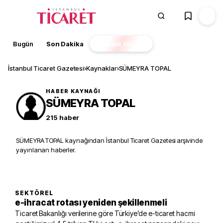
Bugün
Son Dakika
Finans
EKSTRA
İstanbul Ticaret Gazetesi
›
Kaynaklar
›
SÜMEYRA TOPAL
HABER KAYNAĞI
SÜMEYRA TOPAL
215
haber
SÜMEYRA TOPAL kaynağından İstanbul Ticaret Gazetesi arşivinde
yayınlanan haberler.
SEKTÖREL
e-ihracat rotası yeniden şekillenmeli
Ticaret Bakanlığı verilerine göre Türkiye’de e-ticaret hacmi