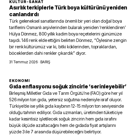
KÜLTÜR-SANAT
Asırlık terkiplerle Türk boya kültürünü yeniden
canlandırdı
Türk geleneksel sanatlarında önemli bir yeri olan doğal boya
tariflerini Osmanlı arşivlerinden bularak yeniden ‘renklendiren’
Hülya Dönmez, 800 yıllık kadim boya reçetelerini günümüze
taşıdı. 146 renk elde ettiğini belirten Dönmez, “Öylesine zengin
bir renk kültürümüz var ki, bitki köklerinden, topraklardan,
böceklerden dahi renkler çıkardık” diyor.
31 Temmuz 2026
· BARIŞ
EKONOMI
Gıda enflasyonu soğuk zincirle ‘serinleyebilir’
Birleşmiş Milletler Gıda ve Tarım Örgütü’ne (FAO) göre her yıl
526 milyon ton gıda, yetersiz soğutma nedeniyle israf oluyor.
Türkiye’de ise yıllık gıda kaybının 12-15 milyon ton seviyesinde
olduğu tahmin ediliyor. Gıda uzmanları, üretimden tüketiciye
kadar kesintisiz işletilecek soğuk zincirin hem gıda israfını
büyük ölçüde azaltacağını hem de gıdada fiyat artışlarını
yüzde 3 ile 7 arasında düşürebileceğini belirtiyor.