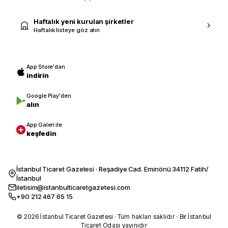
Haftalık yeni kurulan şirketler
Haftalık listeye göz atın
App Store'dan
indirin
Google Play'den
alın
App Galeri ile
keşfedin
İstanbul Ticaret Gazetesi · Reşadiye Cad. Eminönü 34112 Fatih/
İstanbul
iletisim@istanbulticaretgazetesi.com
+90 212 467 65 15
© 2026 İstanbul Ticaret Gazetesi · Tüm hakları saklıdır · Bir İstanbul
Ticaret Odası yayınıdır