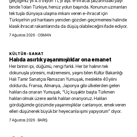
geçtiğimiz yıl 4.5 trilyon TL’yi aştı. e-ihracat pazarındaki payı
binde 1 olan Türkiye, henüz yolun başında. Konunun uzmanları
tek tuşla dünyaya ulaşma imkanı veren e-ihracat için
Türkiye’nin yol haritasını yeniden gözden geçirmemesi halinde
klasik ihracat rakamlarında da düşüş olabileceğini ifade ediyor.
7 Ağustos 2026
· OSMAN
KÜLTÜR-SANAT
Halıda asırlık yaşanmışlıklar ona emanet
Her birinin ipi, düğümü, rengi farklı. Her bir halının tek
dokunuşla yöresini, malzemesini, yaşını bilen Kültür Bakanlığı
Halı Tamir Sanatçısı Ramazan Yumuşak, meslekte 40 yılını
doldurdu. Fransa, Almanya, Japonya gibi ülkelerden gelen
halıları da onaran Yumuşak, “Üç kuşaktır başta Türkmen
halıları olmak üzere asırlık halıları onarıyoruz. Halıları
gördüğümde gözümde yaşanmışlıklar canlanıyor, emek veren
elleri düşünerek büyük bir heyecanla işimi yapıyorum” diyor.
7 Ağustos 2026
· BARIŞ