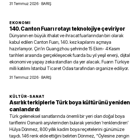
31 Temmuz 2026
· BARIŞ
EKONOMI
140. Canton Fuarı rotayı teknolojiye çeviriyor
Dünyanın en büyük ithalat ve ihracat fuarlarından biri olarak
kabul edilen Canton Fuarı, 140. kez kapılarını açmaya
hazırlanıyor. Çin’in Guangzhou şehrinde 15 Ekim- 4 Kasım
tarihleri arasında gerçekleşecek fuarda bu yıl yeşil enerji, dijital
ekonomi ve yapay zeka standları da yer alacak. Fuarın Türkiye
milli katılımı İstanbul Ticaret Odası tarafından organize ediliyor.
31 Temmuz 2026
· BARIŞ
KÜLTÜR-SANAT
Asırlık terkiplerle Türk boya kültürünü yeniden
canlandırdı
Türk geleneksel sanatlarında önemli bir yeri olan doğal boya
tariflerini Osmanlı arşivlerinden bularak yeniden ‘renklendiren’
Hülya Dönmez, 800 yıllık kadim boya reçetelerini günümüze
taşıdı. 146 renk elde ettiğini belirten Dönmez, “Öylesine zengin