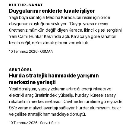
KÜLTÜR-SANAT
Duygularını renklerle tuvale işliyor
Yağlı boya sanatçısı Mediha Karaca, bir resim için önce
duygunun oluştuğunu söylüyor. “Duygu yoksa o resmi
üretmeniz mümkün değil” diyen Karaca, ikinci kişisel sergisini
Yeni Camii Hünkar Kasrı’nda açtı. Karaca’ya göre sanat bir
tercih değil, nefes almak gibi bir zorunluluk.
10 Temmuz 2026
· OSMAN
SEKTÖREL
Hurda stratejik hammadde yarışının
merkezine yerleşti
Yeşil dönüşüm, yapay zekanın artırdığı enerji ihtiyacı ve
elektrikli araç üretimindeki yükseliş, hurdayı küresel sanayi
rekabetinin merkezine taşıdı. Cevherden üretime göre yüzde
95’e varan maliyet avantajı sağlayan hurda; alüminyum, bakır
ve çelikte stratejik hammaddeye dönüştü.
10 Temmuz 2026
· Servet Sena