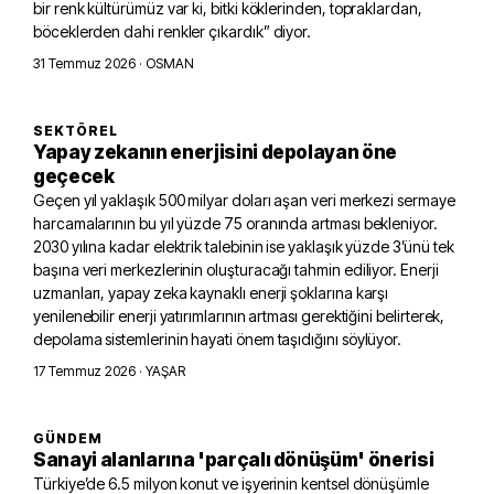
bir renk kültürümüz var ki, bitki köklerinden, topraklardan,
böceklerden dahi renkler çıkardık” diyor.
31 Temmuz 2026
· OSMAN
SEKTÖREL
Yapay zekanın enerjisini depolayan öne
geçecek
Geçen yıl yaklaşık 500 milyar doları aşan veri merkezi sermaye
harcamalarının bu yıl yüzde 75 oranında artması bekleniyor.
2030 yılına kadar elektrik talebinin ise yaklaşık yüzde 3’ünü tek
başına veri merkezlerinin oluşturacağı tahmin ediliyor. Enerji
uzmanları, yapay zeka kaynaklı enerji şoklarına karşı
yenilenebilir enerji yatırımlarının artması gerektiğini belirterek,
depolama sistemlerinin hayati önem taşıdığını söylüyor.
17 Temmuz 2026
· YAŞAR
GÜNDEM
Sanayi alanlarına 'parçalı dönüşüm' önerisi
Türkiye’de 6.5 milyon konut ve işyerinin kentsel dönüşümle