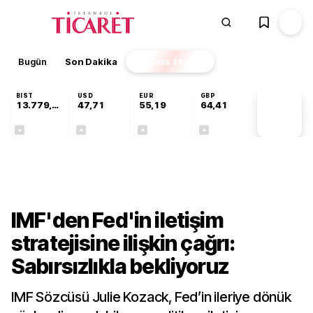
Bugün
Son Dakika
Finans
EKSTRA
BIST
USD
EUR
GBP
13.779,39
47,71
55,19
64,41
PİYASA
VERİLERİ
-0,14%
+0,18%
+0,32%
+0,38%
Finans
IMF'den Fed'in iletişim
stratejisine ilişkin çağrı:
Sabırsızlıkla bekliyoruz
IMF Sözcüsü Julie Kozack, Fed’in ileriye dönük