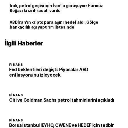
Irak, petrol geçişi için İran’la görüşüyor: Hürmüz
Boğazı krizi ihracatı vurdu
ABD İran'ın kripto para ağını hedef aldı: Gölge
bankacılık ağı yaptırım listesinde
İlgili Haberler
FINANS
Fed beklentileri değişti: Piyasalar ABD
enflasyonunu izleyecek
FINANS
Citi ve Goldman Sachs petrol tahminlerini açıkladı
FINANS
Borsa İstanbul IEYHO, CWENE ve HEDEF için tedbir