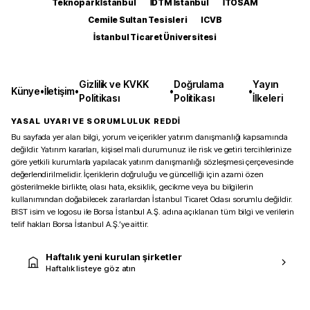
Teknopark İstanbul
İDTM İstanbul
İTOSAM
Cemile Sultan Tesisleri
ICVB
İstanbul Ticaret Üniversitesi
Gizlilik ve KVKK
Doğrulama
Yayın
Künye
•
İletişim
•
•
•
Politikası
Politikası
İlkeleri
YASAL UYARI VE SORUMLULUK REDDİ
Bu sayfada yer alan bilgi, yorum ve içerikler yatırım danışmanlığı kapsamında
değildir. Yatırım kararları, kişisel mali durumunuz ile risk ve getiri tercihlerinize
göre yetkili kurumlarla yapılacak yatırım danışmanlığı sözleşmesi çerçevesinde
değerlendirilmelidir. İçeriklerin doğruluğu ve güncelliği için azami özen
gösterilmekle birlikte, olası hata, eksiklik, gecikme veya bu bilgilerin
kullanımından doğabilecek zararlardan İstanbul Ticaret Odası sorumlu değildir.
BIST isim ve logosu ile Borsa İstanbul A.Ş. adına açıklanan tüm bilgi ve verilerin
telif hakları Borsa İstanbul A.Ş.’ye aittir.
Haftalık yeni kurulan şirketler
Haftalık listeye göz atın