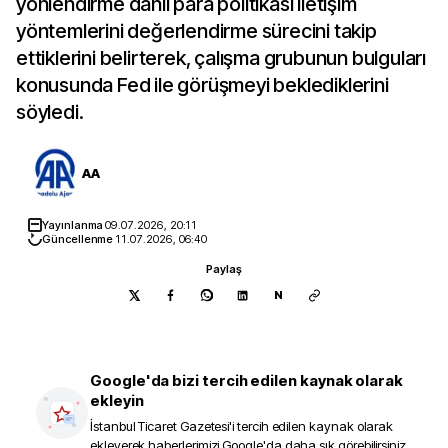
yönlendirme dahil para politikası iletişim
yöntemlerini değerlendirme sürecini takip
ettiklerini belirterek, çalışma grubunun bulguları
konusunda Fed ile görüşmeyi beklediklerini
söyledi.
AA
Yayınlanma
09.07.2026, 20:11
Güncellenme
11.07.2026, 06:40
Paylaş
N
Google'da bizi tercih edilen kaynak olarak
ekleyin
İstanbul Ticaret Gazetesi
'i tercih edilen kaynak olarak
ekleyerek haberlerimizi Google'da daha sık görebilirsiniz.