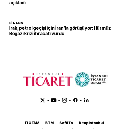
açıkladı
FINANS
Irak, petrol geçişi için İran’la görüşüyor: Hürmüz
Boğazı krizi ihracatı vurdu
•
•
•
•
İTOTAM
BTM
SoftITo
Kitap İstanbul