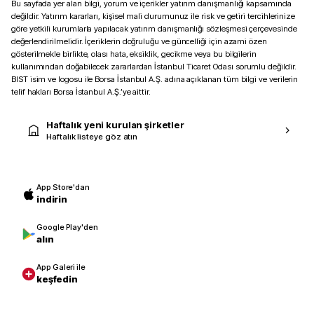
Bu sayfada yer alan bilgi, yorum ve içerikler yatırım danışmanlığı kapsamında
değildir. Yatırım kararları, kişisel mali durumunuz ile risk ve getiri tercihlerinize
göre yetkili kurumlarla yapılacak yatırım danışmanlığı sözleşmesi çerçevesinde
değerlendirilmelidir. İçeriklerin doğruluğu ve güncelliği için azami özen
gösterilmekle birlikte, olası hata, eksiklik, gecikme veya bu bilgilerin
kullanımından doğabilecek zararlardan İstanbul Ticaret Odası sorumlu değildir.
BIST isim ve logosu ile Borsa İstanbul A.Ş. adına açıklanan tüm bilgi ve verilerin
telif hakları Borsa İstanbul A.Ş.’ye aittir.
Haftalık yeni kurulan şirketler
Haftalık listeye göz atın
App Store'dan
indirin
Google Play'den
alın
App Galeri ile
keşfedin