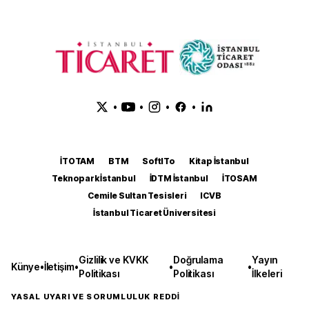
•
•
•
•
İTOTAM
BTM
SoftITo
Kitap İstanbul
Teknopark İstanbul
İDTM İstanbul
İTOSAM
Cemile Sultan Tesisleri
ICVB
İstanbul Ticaret Üniversitesi
Gizlilik ve KVKK
Doğrulama
Yayın
Künye
•
İletişim
•
•
•
Politikası
Politikası
İlkeleri
YASAL UYARI VE SORUMLULUK REDDİ