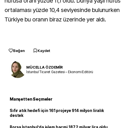
nüfusa oranı yüzde 11,1 oldu. Dünya yaşlı nüfus
ortalaması yüzde 10,4 seviyesinde bulunurken
Türkiye bu oranın biraz üzerinde yer aldı.
Beğen
Kaydet
MÜCELLA ÖZDEMİR
İstanbul Ticaret Gazetesi – Ekonomi Editörü
Manşetten Seçmeler
Sıfır atık hedefi için 161 projeye 914 milyon liralık
destek
Borsa İstanbul’da işlem hacmi 187,2 milyar lira oldu