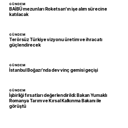
GÜNDEM
BAİBÜ mezunları Roketsan’ın işe alım sürecine
katılacak
GÜNDEM
Terörsüz Türkiye vizyonu üretim ve ihracatı
güçlendirecek
GÜNDEM
İstanbul Boğazı’nda dev vinç gemisi geçişi
GÜNDEM
İşbirliği fırsatları değerlendirildi: Bakan Yumaklı
Romanya Tarım ve Kırsal Kalkınma Bakanı ile
görüştü