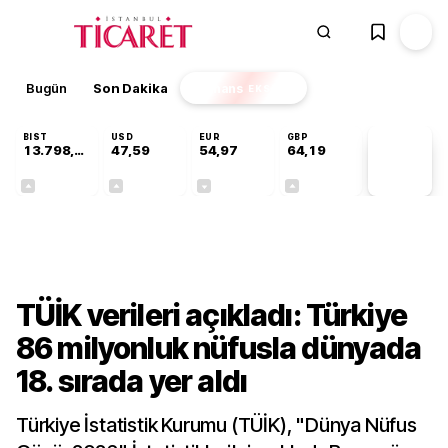
Bugün
Son Dakika
Finans
EKSTRA
BIST
USD
EUR
GBP
13.798,82
47,59
54,97
64,19
PİYASA
VERİLERİ
+0,70%
+0,05%
-0,08%
+0,15%
Gündem
TÜİK verileri açıkladı: Türkiye
86 milyonluk nüfusla dünyada
18. sırada yer aldı
Türkiye İstatistik Kurumu (TÜİK), "Dünya Nüfus