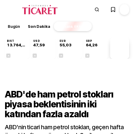
Bugün
Son Dakika
Finans
EKSTRA
BIST
USD
EUR
GBP
13.764,88
47,59
55,03
64,26
PİYASA
VERİLERİ
+0,45%
+0,06%
+0,04%
+0,25%
Dünya
ABD'de ham petrol stokları
piyasa beklentisinin iki
katından fazla azaldı
ABD'nin ticari ham petrol stokları, geçen hafta