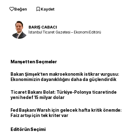
Beğen
Kaydet
BARIŞ CABACI
İstanbul Ticaret Gazetesi – Ekonomi Editörü
Manşetten Seçmeler
Bakan Şimşek’ten makroekonomik istikrar vurgusu:
Ekonomimizin dayanıklılığını daha da güçlendirdik
Ticaret Bakanı Bolat: Türkiye-Polonya ticaretinde
yeni hedef 15 milyar dolar
Fed Başkanı Warsh için gelecek hafta kritik önemde:
Faiz artışı için tek kriter var
Editörün Seçimi