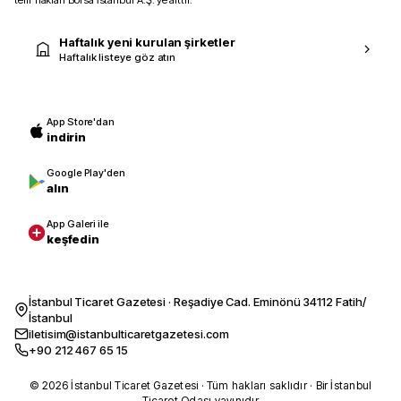
telif hakları Borsa İstanbul A.Ş.’ye aittir.
Haftalık yeni kurulan şirketler
Haftalık listeye göz atın
App Store'dan
indirin
Google Play'den
alın
App Galeri ile
keşfedin
İstanbul Ticaret Gazetesi · Reşadiye Cad. Eminönü 34112 Fatih/
İstanbul
iletisim@istanbulticaretgazetesi.com
+90 212 467 65 15
© 2026 İstanbul Ticaret Gazetesi · Tüm hakları saklıdır · Bir İstanbul
Ticaret Odası yayınıdır