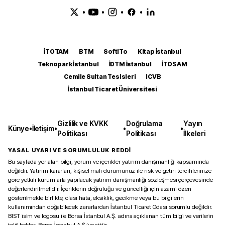
•
•
•
•
İTOTAM
BTM
SoftITo
Kitap İstanbul
Teknopark İstanbul
İDTM İstanbul
İTOSAM
Cemile Sultan Tesisleri
ICVB
İstanbul Ticaret Üniversitesi
Gizlilik ve KVKK
Doğrulama
Yayın
Künye
•
İletişim
•
•
•
Politikası
Politikası
İlkeleri
YASAL UYARI VE SORUMLULUK REDDİ
Bu sayfada yer alan bilgi, yorum ve içerikler yatırım danışmanlığı kapsamında
değildir. Yatırım kararları, kişisel mali durumunuz ile risk ve getiri tercihlerinize
göre yetkili kurumlarla yapılacak yatırım danışmanlığı sözleşmesi çerçevesinde
değerlendirilmelidir. İçeriklerin doğruluğu ve güncelliği için azami özen
gösterilmekle birlikte, olası hata, eksiklik, gecikme veya bu bilgilerin
kullanımından doğabilecek zararlardan İstanbul Ticaret Odası sorumlu değildir.
BIST isim ve logosu ile Borsa İstanbul A.Ş. adına açıklanan tüm bilgi ve verilerin