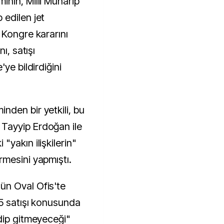
nin, Milli Muharip
edilen jet
 Kongre kararını
ı, satışı
ye bildirdiğini
den bir yetkili, bu
Tayyip Erdoğan ile
yakın ilişkilerin"
mesini yapmıştı.
ün Oval Ofis'te
5 satışı konusunda
dip gitmeyeceği"