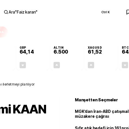
Ara
"
Faiz kararı
"
Ctrl K
RA
GBP
ALTIN
XAGUSD
BTC
64,14
6.500
61,52
64
-0,13%
-0,05%
+0,12%
+0,03%
-0,07
-0,03
7,71
0,02
 ilerletmeyi planlıyor
Manşetten Seçmeler
imi KAAN
MGK’dan İran-ABD çatışmala
müzakere çağrısı
Sıfır atık hedefi için 161 pr