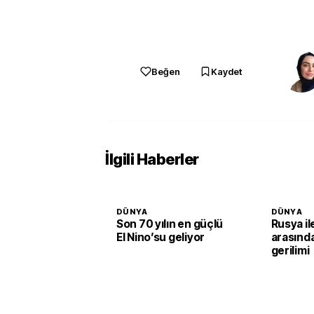
Beğen
Kaydet
İlgili Haberler
DÜNYA
DÜNYA
Son 70 yılın en güçlü
Rusya i
El Nino’su geliyor
arasınd
gerilimi