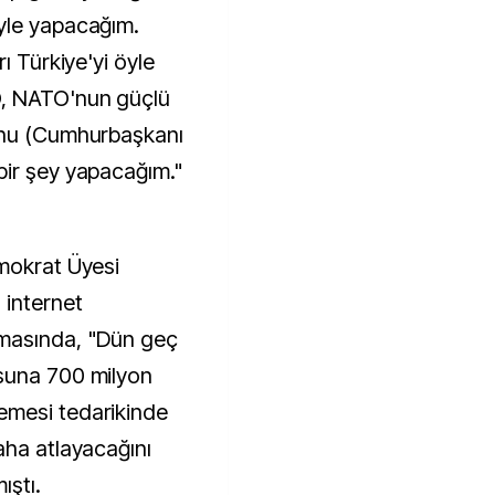
yle yapacağım.
ı Türkiye'yi öyle
O, NATO'nun güçlü
onu (Cumhurbaşkanı
bir şey yapacağım."
mokrat Üyesi
internet
amasında, "Dün geç
suna 700 milyon
emesi tedarikinde
aha atlayacağını
ıştı.