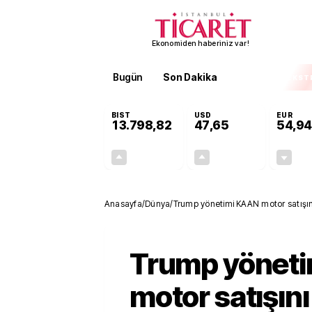
Ekonomiden haberiniz var!
Bugün
Son Dakika
Finans
EKST
BIST
USD
EUR
13.798,82
47,65
54,94
+0,70%
+0,05%
95,68
0,02
Anasayfa
/
Dünya
/
Trump yönetimi KAAN motor satışını
Trump yönet
motor satışını