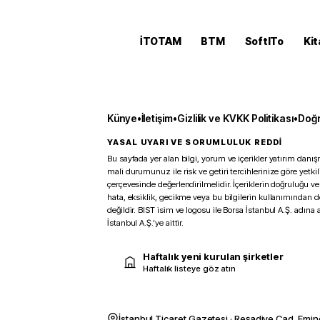
İTOTAM
BTM
SoftITo
Kit
Künye
•
İletişim
•
Gizlilik ve KVKK Politikası
•
Doğr
YASAL UYARI VE SORUMLULUK REDDİ
Bu sayfada yer alan bilgi, yorum ve içerikler yatırım danışm
mali durumunuz ile risk ve getiri tercihlerinize göre yetk
çerçevesinde değerlendirilmelidir. İçeriklerin doğruluğu ve
hata, eksiklik, gecikme veya bu bilgilerin kullanımından 
değildir. BIST isim ve logosu ile Borsa İstanbul A.Ş. adına a
İstanbul A.Ş.’ye aittir.
Haftalık yeni kurulan şirketler
Haftalık listeye göz atın
İstanbul Ticaret Gazetesi · Reşadiye Cad. Emin