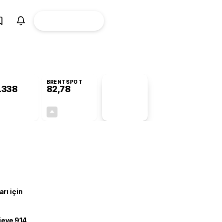
ÜYE
CANLI BORSA
Girişi
BRENTSPOT
.338
82,78
PİYASA
VERİLERİ
-0,55%
+4,90%
+0,00
3,87
rı için
ojeye 914