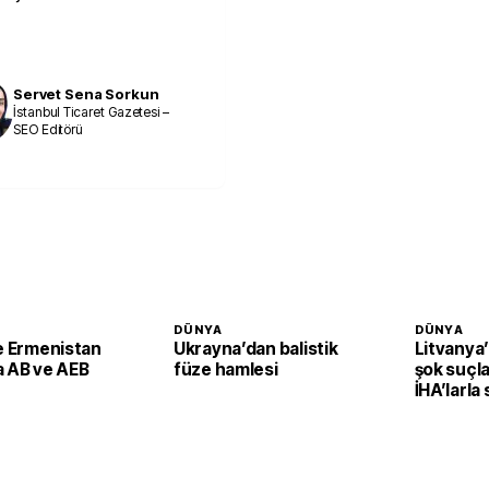
Servet Sena Sorkun
İstanbul Ticaret Gazetesi –
SEO Editörü
DÜNYA
DÜNYA
le Ermenistan
Ukrayna’dan balistik
Litvanya
a AB ve AEB
füze hamlesi
şok suçla
İHA’larla 
planlayab