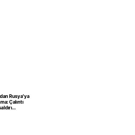
’dan Rusya’ya
ma: Çalıntı
saldırı
ilir