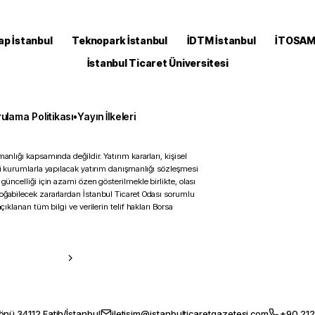
ap İstanbul
Teknopark İstanbul
İDTM İstanbul
İTOSA
İstanbul Ticaret Üniversitesi
ulama Politikası
•
Yayın İlkeleri
anlığı kapsamında değildir. Yatırım kararları, kişisel
ili kurumlarla yapılacak yatırım danışmanlığı sözleşmesi
 güncelliği için azami özen gösterilmekle birlikte, olası
doğabilecek zararlardan İstanbul Ticaret Odası sorumlu
çıklanan tüm bilgi ve verilerin telif hakları Borsa
önü 34112 Fatih/İstanbul
iletisim@istanbulticaretgazetesi.com
+90 212