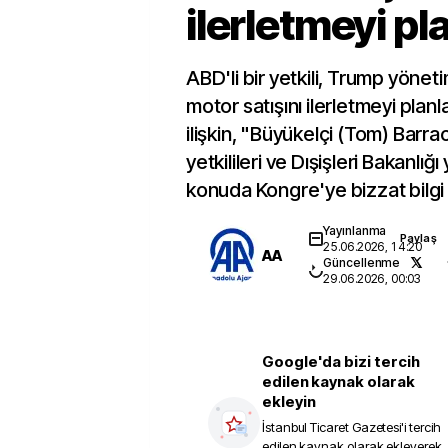
ilerletmeyi pl
ABD'li bir yetkili, Trump yönet
motor satışını ilerletmeyi plan
ilişkin, "Büyükelçi (Tom) Barra
yetkilileri ve Dışişleri Bakanlığı 
konuda Kongre'ye bizzat bilgi 
Yayınlanma
Paylaş
25.06.2026, 14:20
AA
Güncellenme
29.06.2026, 00:03
Google'da bizi tercih
edilen kaynak olarak
ekleyin
İstanbul Ticaret Gazetesi
'i tercih
edilen kaynak olarak ekleyerek