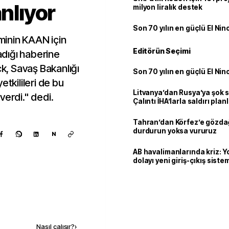
anlıyor
milyon liralık destek
Son 70 yılın en güçlü El Nin
iminin KAAN için
Editörün Seçimi
ladığı haberine
ck, Savaş Bakanlığı
Son 70 yılın en güçlü El Nin
yetkilileri de bu
Litvanya’dan Rusya’ya şok 
verdi." dedi.
Çalıntı İHA’larla saldırı plan
Tahran’dan Körfez’e gözdağ
durdurun yoksa vururuz
N
AB havalimanlarında kriz: 
dolayı yeni giriş-çıkış sist
çıkarılıyor
Kaynak ekle
Nasıl çalışır?
›