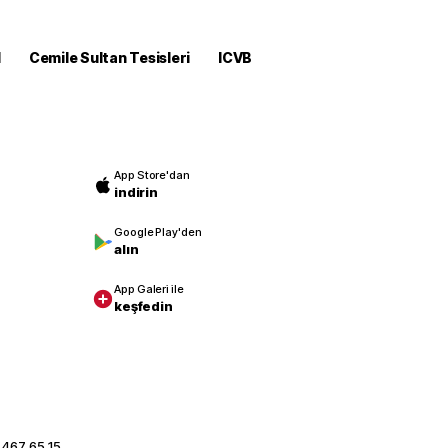
M
Cemile Sultan Tesisleri
ICVB
App Store'dan
indirin
Google Play'den
alın
App Galeri ile
keşfedin
 467 65 15