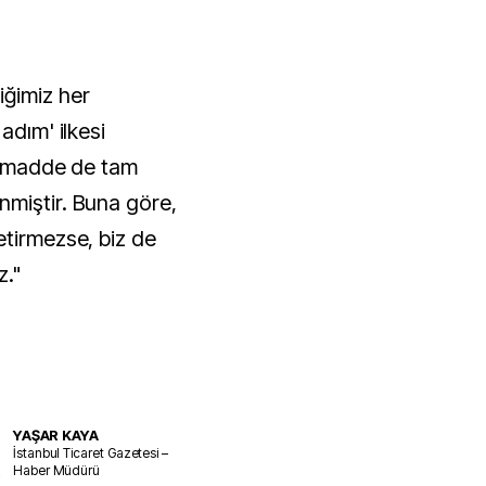
ğimiz her
adım' ilkesi
3. madde de tam
nmiştir. Buna göre,
etirmezse, biz de
z."
YAŞAR KAYA
İstanbul Ticaret Gazetesi –
Haber Müdürü