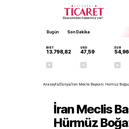
Ekonomiden haberiniz var!
Bugün
Son Dakika
Finans
EKST
BIST
USD
EUR
13.798,82
47,59
54,96
+0,70%
+0,06%
95,68
0,03
Anasayfa
/
Dünya
/
İran Meclis Başkanı: Hürmüz Boğaz
dönmeyecek
İran Meclis Ba
Hürmüz Boğa