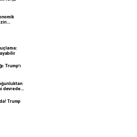
onomik
izin
lendirdik
suçlama:
layabilir
ı: Trump’ı
Yoğunluktan
emi devreden
nda! Trump