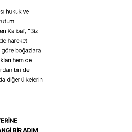
sı hukuk ve
r tutum
en Kalibaf, "Biz
nde hareket
a göre boğazlara
akları hem de
rdan biri de
da diğer ülkelerin
YERİNE
NGİ BİR ADIM