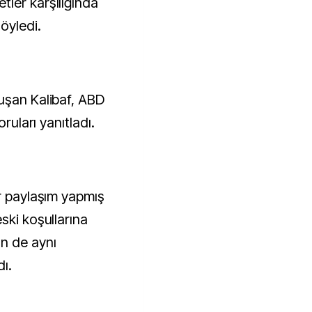
ler karşılığında
öyledi.
uşan Kalibaf, ABD
oruları yanıtladı.
ir paylaşım yapmış
ski koşullarına
n de aynı
dı.