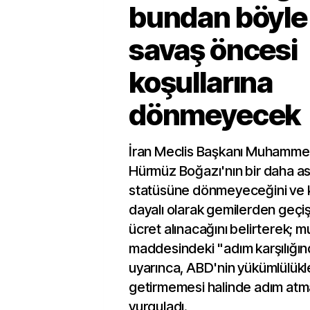
bundan böyle 
savaş öncesi
koşullarına
dönmeyecek
İran Meclis Başkanı Muhammed 
Hürmüz Boğazı'nın bir daha as
statüsüne dönmeyeceğini ve k
dayalı olarak gemilerden geçiş 
ücret alınacağını belirterek; m
maddesindeki "adım karşılığınd
uyarınca, ABD'nin yükümlülükle
getirmemesi halinde adım atm
vurguladı.