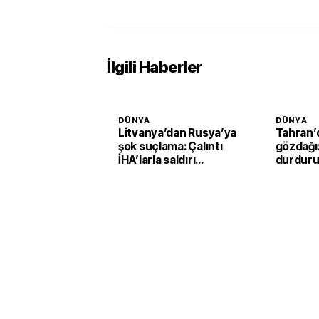
İlgili Haberler
DÜNYA
DÜNYA
Litvanya’dan Rusya’ya
Tahran’
şok suçlama: Çalıntı
gözdağı
İHA’larla saldırı
durduru
planlayabilir
vururuz