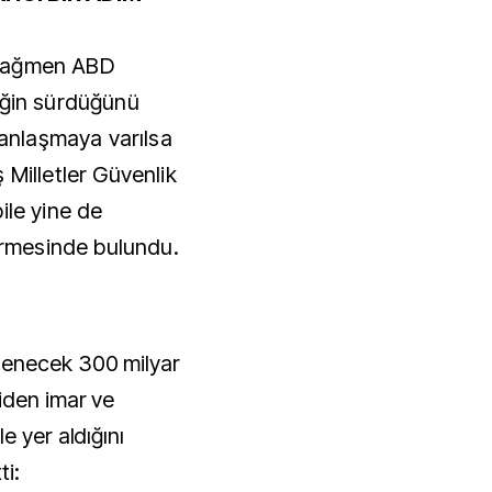
 rağmen ABD
iğin sürdüğünü
 anlaşmaya varılsa
 Milletler Güvenlik
ile yine de
dirmesinde bulundu.
denecek 300 milyar
iden imar ve
e yer aldığını
ti: