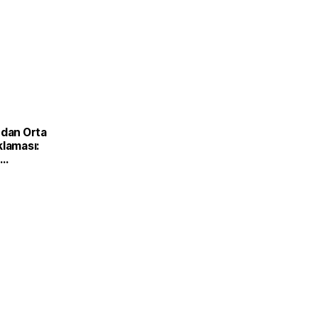
'dan Orta
klaması:
yoruz'