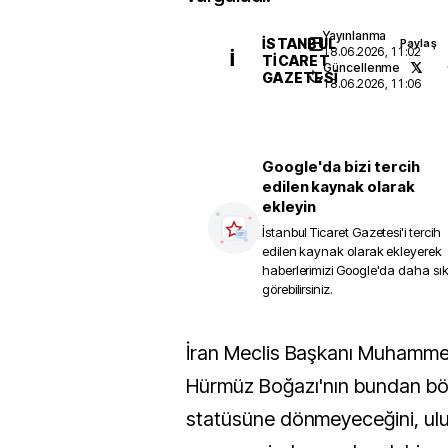
Yayınlanma
İSTANBUL
Paylaş
18.06.2026, 11:02
İ
TICARET
Güncellenme
GAZETESI
18.06.2026, 11:06
Google'da bizi tercih
edilen kaynak olarak
ekleyin
İstanbul Ticaret Gazetesi
'i tercih
edilen kaynak olarak ekleyerek
haberlerimizi Google'da daha sı
görebilirsiniz.
İran Meclis Başkanı Muhammed Bakır Kalibaf,
Hürmüz Boğazı'nın bundan bö
statüsüne dönmeyeceğini, ulus