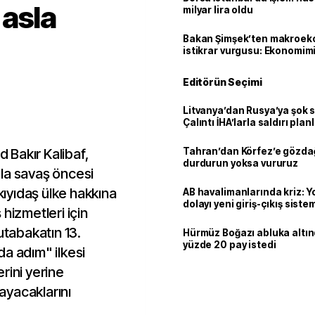
asla
milyar lira oldu
Bakan Şimşek’ten makroek
istikrar vurgusu: Ekonomim
dayanıklılığını daha da güç
Editörün Seçimi
Litvanya’dan Rusya’ya şok 
Çalıntı İHA’larla saldırı plan
Bakır Kalibaf,
Tahran’dan Körfez’e gözdağ
durdurun yoksa vururuz
la savaş öncesi
ıyıdaş ülke hakkına
AB havalimanlarında kriz: 
dolayı yeni giriş-çıkış sist
hizmetleri için
çıkarılıyor
utabakatın 13.
Hürmüz Boğazı abluka altı
yüzde 20 pay istedi
a adım" ilkesi
rini yerine
ayacaklarını