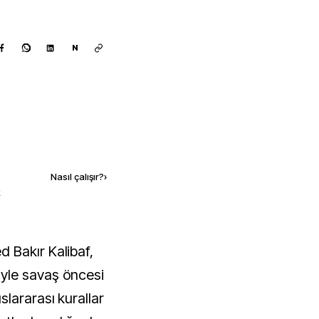
N
Kaynak ekle
Nasıl çalışır?
›
k
yle savaş öncesi
lararası kurallar