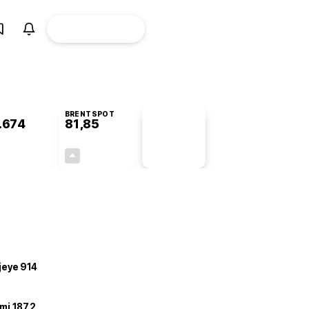
ÜYE
CANLI BORSA
Girişi
BRENTSPOT
.674
81,85
PİYASA
VERİLERİ
+0,22%
+3,73%
+0,00
2,94
ojeye 914
mi 187,2