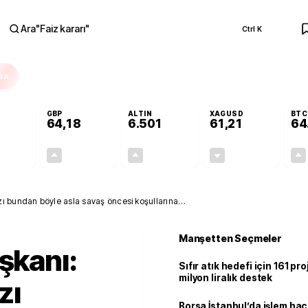
Ara
"
Faiz kararı
"
Ctrl K
RA
GBP
ALTIN
XAGUSD
BTC
64,18
6.501
61,21
64
-0,09%
+0,14%
+0,08%
-1,34%
-0,05
0,09
5,41
-0,83
ı bundan böyle asla savaş öncesi koşullarına
Manşetten Seçmeler
şkanı:
Sıfır atık hedefi için 161 pr
milyon liralık destek
zı
Borsa İstanbul’da işlem hac