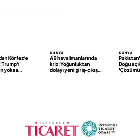
DÜNYA
DÜNYA
dan Körfez’e
AB havalimanlarında
Pakistan
: Trump’ı
kriz: Yoğunluktan
Doğu açı
n yoksa
dolayı yeni giriş-çıkış
'Çözümü
sistemi devreden
destekli
çıkarılıyor