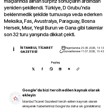
maçlarında alınan sürpriz sonuçların ardından
yeniden şekillendi. Türkiye, D Grubu’nda
beklenmedik şekilde turnuvaya veda ederken
Meksika, Fas, Avustralya, Paraguay, Bosna
Hersek, Mısır, Yeşil Burun ve Gana gibi takımlar
son 32 turu yarışında dikkat çekti.
İSTANBUL TICARET
Yayınlanma
25.06.2026, 14:13
İ
GAZETESI
Güncellenme
11.07.2026, 15:43
Paylaş
N
Google'da bizi tercih edilen kaynak olarak
ekleyin
İstanbul Ticaret Gazetesi
'i tercih edilen kaynak olarak
ekleyerek haberlerimizi Google'da daha sık görebilirsiniz.