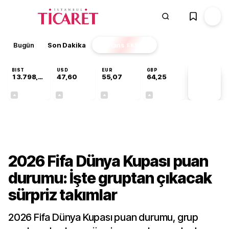
Bugün
Son Dakika
Finans
EKSTRA
BIST
USD
EUR
GBP
13.798,96
47,60
55,07
64,25
PİYASA
VERİLERİ
+0,70%
+0,06%
+0,12%
+0,23%
Dünya
2026 Fifa Dünya Kupası puan
durumu: İşte gruptan çıkacak
sürpriz takımlar
2026 Fifa Dünya Kupası puan durumu, grup