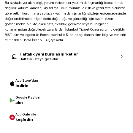
Bu sayfada yer alan bilgi, yorum ve içerikler yatırım danışmanlığı kapsamında
değildir. Yatırım kararları, kişisel mali durumunuz ile risk ve getiri tercihlerinize
göre yetkili kurumlarla yapılacak yatırım danışmanlığı sözleşmesi çerçevesinde
değerlendirilmelidir. İçeriklerin doğruluğu ve güncelliği için azami özen
gösterilmekle birlikte, olası hata, eksiklik, gecikme veya bu bilgilerin
kullanımından doğabilecek zararlardan İstanbul Ticaret Odası sorumlu değildir.
BIST isim ve logosu ile Borsa İstanbul A.Ş. adına açıklanan tüm bilgi ve verilerin
telif hakları Borsa İstanbul A.Ş.’ye aittir.
Haftalık yeni kurulan şirketler
Haftalık listeye göz atın
App Store'dan
indirin
Google Play'den
alın
App Galeri ile
keşfedin