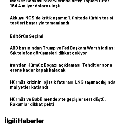
Merkez Bankası rezervlerinde artış: Toplam tutar
164,4 milyar dolara ulaştı
Akkuyu NGS'de kritik aşama: 1. ünitede türbin tesisi
testleri başarıyla tamamlandı
Editörün Seçimi
ABD basınından Trump ve Fed Başkanı Warsh iddiası:
Sık telefon görüşmeleri dikkat çekiyor
İran’dan Hürmüz Boğazı açıklaması: Tehditler sona
erene kadar kapalı kalacak
Hürmüz krizinin lojistik faturası: LNG taşımacılığında
maliyetler katlandı
Hürmüz ve Babülmendep’te geçişler sert düştü:
Rakamlar dikkat çekti
İlgili Haberler