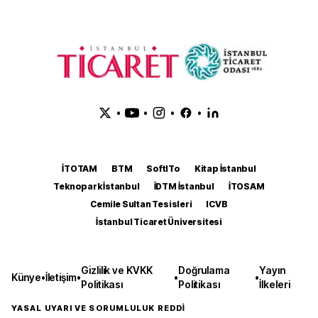
•
•
•
•
İTOTAM
BTM
SoftITo
Kitap İstanbul
Teknopark İstanbul
İDTM İstanbul
İTOSAM
Cemile Sultan Tesisleri
ICVB
İstanbul Ticaret Üniversitesi
Gizlilik ve KVKK
Doğrulama
Yayın
Künye
•
İletişim
•
•
•
Politikası
Politikası
İlkeleri
YASAL UYARI VE SORUMLULUK REDDİ