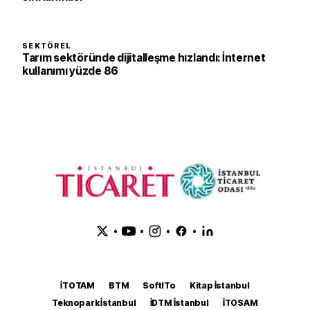
SEKTÖREL
Tarım sektöründe dijitalleşme hızlandı: İnternet
kullanımı yüzde 86
•
•
•
•
İTOTAM
BTM
SoftITo
Kitap İstanbul
Teknopark İstanbul
İDTM İstanbul
İTOSAM