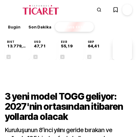
Bugün
Son Dakika
Finans
EKSTRA
BIST
USD
EUR
GBP
13.779,39
47,71
55,19
64,41
PİYASA
VERİLERİ
-0,14%
+0,18%
+0,32%
+0,38%
Sektörel
3 yeni model TOGG geliyor:
2027'nin ortasından itibaren
yollarda olacak
Kuruluşunun 8’inci yılını geride bırakan ve