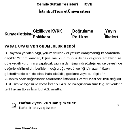
Cemile Sultan Tesisleri
ICVB
İstanbul Ticaret Üniversitesi
Gizlilik ve KVKK
Doğrulama
Yayın
Künye
•
İletişim
•
•
•
Politikası
Politikası
İlkeleri
YASAL UYARI VE SORUMLULUK REDDİ
Bu sayfada yer alan bilgi, yorum ve içerikler yatırım danışmanlığı kapsamında
değildir. Yatırım kararları, kişisel mali durumunuz ile risk ve getiri tercihlerinize
göre yetkili kurumlarla yapılacak yatırım danışmanlığı sözleşmesi çerçevesinde
değerlendirilmelidir. İçeriklerin doğruluğu ve güncelliği için azami özen
gösterilmekle birlikte, olası hata, eksiklik, gecikme veya bu bilgilerin
kullanımından doğabilecek zararlardan İstanbul Ticaret Odası sorumlu değildir.
BIST isim ve logosu ile Borsa İstanbul A.Ş. adına açıklanan tüm bilgi ve verilerin
telif hakları Borsa İstanbul A.Ş.’ye aittir.
Haftalık yeni kurulan şirketler
Haftalık listeye göz atın
App Store'dan