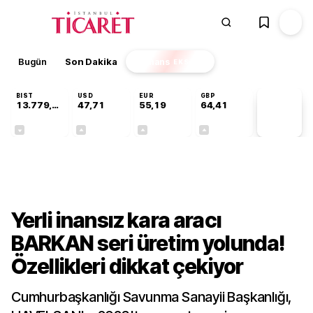
Bugün
Son Dakika
Finans
EKSTRA
BIST
USD
EUR
GBP
13.779,39
47,71
55,19
64,41
PİYASA
VERİLERİ
-0,14%
+0,18%
+0,32%
+0,38%
Sektörel
Yerli inansız kara aracı
BARKAN seri üretim yolunda!
Özellikleri dikkat çekiyor
Cumhurbaşkanlığı Savunma Sanayii Başkanlığı,