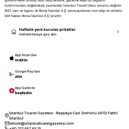
gösterilmekle birlikte, olası hata, eksiklik, gecikme veya bu bilgilerin
kullanımından doğabilecek zararlardan İstanbul Ticaret Odası sorumlu değildir.
BIST isim ve logosu ile Borsa İstanbul A.Ş. adına açıklanan tüm bilgi ve verilerin
telif hakları Borsa İstanbul A.Ş.’ye aittir.
Haftalık yeni kurulan şirketler
Haftalık listeye göz atın
App Store'dan
indirin
Google Play'den
alın
App Galeri ile
keşfedin
İstanbul Ticaret Gazetesi · Reşadiye Cad. Eminönü 34112 Fatih/
İstanbul
iletisim@istanbulticaretgazetesi.com
+90 212 467 65 15