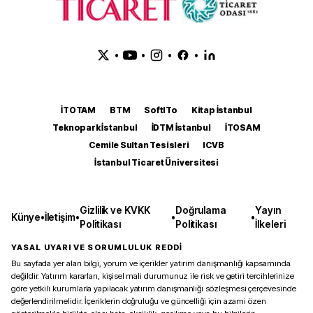
•
•
•
•
İTOTAM
BTM
SoftITo
Kitap İstanbul
Teknopark İstanbul
İDTM İstanbul
İTOSAM
Cemile Sultan Tesisleri
ICVB
İstanbul Ticaret Üniversitesi
Gizlilik ve KVKK
Doğrulama
Yayın
Künye
•
İletişim
•
•
•
Politikası
Politikası
İlkeleri
YASAL UYARI VE SORUMLULUK REDDİ
Bu sayfada yer alan bilgi, yorum ve içerikler yatırım danışmanlığı kapsamında
değildir. Yatırım kararları, kişisel mali durumunuz ile risk ve getiri tercihlerinize
göre yetkili kurumlarla yapılacak yatırım danışmanlığı sözleşmesi çerçevesinde
değerlendirilmelidir. İçeriklerin doğruluğu ve güncelliği için azami özen