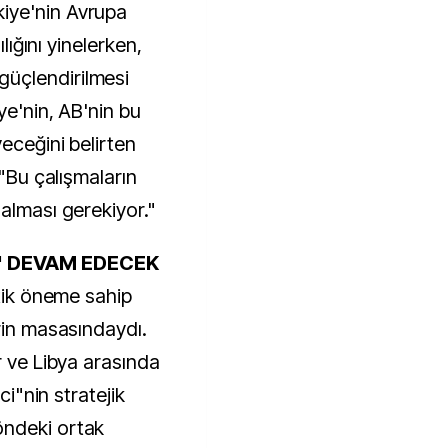
iye'nin Avrupa
ılığını yinelerken,
üçlendirilmesi
ye'nin, AB'nin bu
eceğini belirten
 "Bu çalışmaların
alması gerekiyor."
" DEVAM EDECEK
itik öneme sahip
rin masasındaydı.
r ve Libya arasında
ci"nin stratejik
öndeki ortak