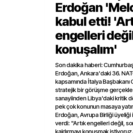
Erdoğan 'Melo
kabul etti! 'Ar
engelleri değil
konuşalım'
Son dakika haberi: Cumhurba
Erdoğan, Ankara'daki 36. NATO
kapsamında İtalya Başbakanı G
stratejik bir görüşme gerçekl
sanayiinden Libya'daki kritik 
pek çok konunun masaya yatırı
Erdoğan, Avrupa Birliği üyeliği 
verdi: "Artık engelleri değil, s
kaldırmayı konuşmak istiyoruz