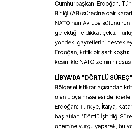
Cumhurbaşkanı Erdoğan, Türk
Birliği (AB) sürecine dair kararl
NATO'nun Avrupa sütununun g
gerektiğine dikkat çekti. Türki
yöndeki gayretlerini destekley
Erdoğan, kritik bir şart koştu:
kesinlikle NATO zeminini esas 
LİBYA'DA "DÖRTLÜ SÜREÇ
Bölgesel istikrar açısından kr
olan Libya meselesi de liderle
Erdoğan; Türkiye, İtalya, Kata
başlatılan "Dörtlü İşbirliği Süre
önemine vurgu yaparak, bu y