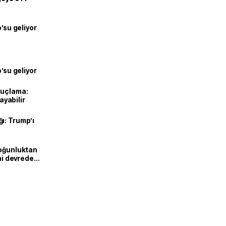
o’su geliyor
o’su geliyor
suçlama:
layabilir
ı: Trump’ı
Yoğunluktan
emi devreden