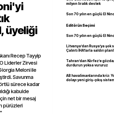
ni'yi
milyon liralık destek
tık
Son 70 yılın en güçlü El Nin
Editörün Seçimi
, üyeliği
Son 70 yılın en güçlü El Nin
Litvanya’dan Rusya’ya şok 
Çalıntı İHA’larla saldırı plan
şkanı Recep Tayyip
Tahran’dan Körfez’e gözdağ
 Liderler Zirvesi
durdurun yoksa vururuz
iorgia Meloni ile
AB havalimanlarında kriz: 
eştirdi. Savunma
dolayı yeni giriş-çıkış sist
dörtlü sürece kadar
çıkarılıyor
ldığı kabulde
için net bir mesaj
on pürüzleri
."