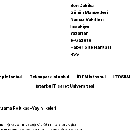
Son Dakika
Günün Manşetleri
Namaz Vakitleri
İmsakiye
Yazarlar
e-Gazete
Haber Site Haritası
RSS
ap İstanbul
Teknopark İstanbul
İDTM İstanbul
İTOSA
İstanbul Ticaret Üniversitesi
ulama Politikası
•
Yayın İlkeleri
anlığı kapsamında değildir. Yatırım kararları, kişisel
ili kurumlarla yapılacak yatırım danışmanlığı sözleşmesi