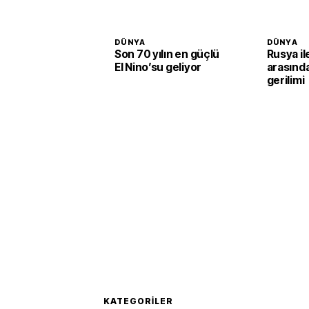
DÜNYA
DÜNYA
Son 70 yılın en güçlü
Rusya i
El Nino’su geliyor
arasınd
gerilimi
KATEGORILER