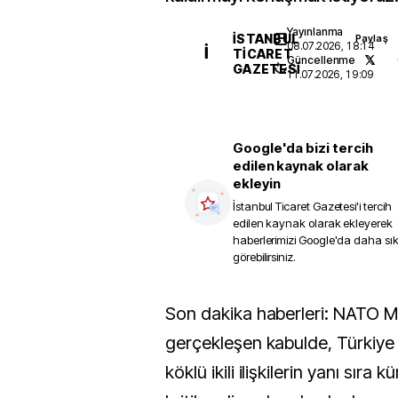
Yayınlanma
İSTANBUL
Paylaş
08.07.2026, 18:14
İ
TICARET
Güncellenme
GAZETESI
11.07.2026, 19:09
Google'da bizi tercih
edilen kaynak olarak
ekleyin
İstanbul Ticaret Gazetesi
'i tercih
edilen kaynak olarak ekleyerek
haberlerimizi Google'da daha sı
görebilirsiniz.
Son dakika haberleri: NATO Merkezi'nde
gerçekleşen kabulde, Türkiye i
köklü ikili ilişkilerin yanı sıra 