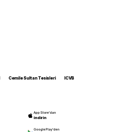
M
Cemile Sultan Tesisleri
ICVB
App Store'dan
indirin
Google Play'den