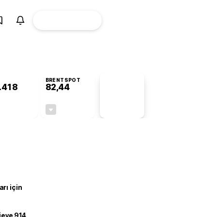
ÜYE
CANLI BORSA
Girişi
BRENTSPOT
.418
82,44
PİYASA
VERİLERİ
-0,16%
-0,41%
+0,00
-0,34
rı için
ojeye 914