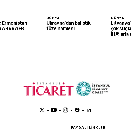
DÜNYA
DÜNYA
le Ermenistan
Ukrayna’dan balistik
Litvanya
a AB ve AEB
füze hamlesi
şok suçla
İHA’larla 
planlayab
•
•
•
•
FAYDALI LINKLER