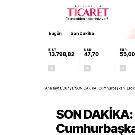
Ekonomiden haberiniz var!
Bugün
Son Dakika
Finans
EKST
BIST
USD
EUR
13.798,82
47,70
55,00
+0,70%
+0,16%
95,68
0,08
Anasayfa
/
Dünya
/
SON DAKİKA: Cumhurbaşkanı Erdoğan 
üyeliği konuşalım'
SON DAKİKA:
Cumhurbaşka