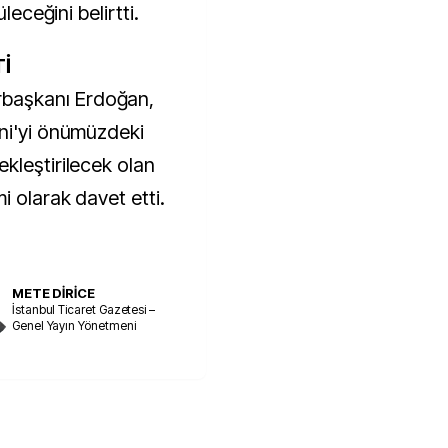
leceğini belirtti.
İ
başkanı Erdoğan,
ni'yi önümüzdeki
kleştirilecek olan
i olarak davet etti.
METE DİRİCE
İstanbul Ticaret Gazetesi –
Genel Yayın Yönetmeni