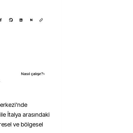
N
Kaynak ekle
Nasıl çalışır?
›
k
le İtalya arasındaki
küresel ve bölgesel