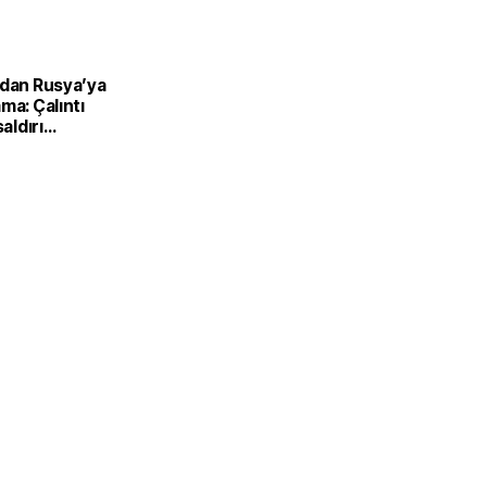
’dan Rusya’ya
ma: Çalıntı
saldırı
ilir