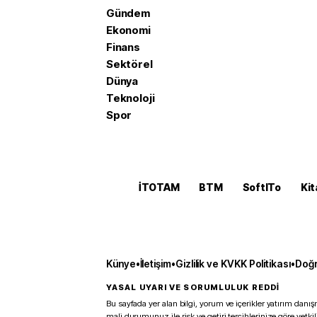
Gündem
Ekonomi
Finans
Sektörel
Dünya
Teknoloji
Spor
İTOTAM
BTM
SoftITo
Kit
Künye
•
İletişim
•
Gizlilik ve KVKK Politikası
•
Doğr
YASAL UYARI VE SORUMLULUK REDDİ
Bu sayfada yer alan bilgi, yorum ve içerikler yatırım danışm
mali durumunuz ile risk ve getiri tercihlerinize göre yetk