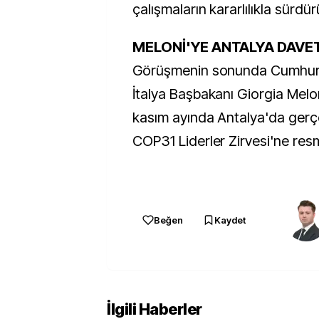
çalışmaların kararlılıkla sürdürü
MELONİ'YE ANTALYA DAVET
Görüşmenin sonunda Cumhur
İtalya Başbakanı Giorgia Melo
kasım ayında Antalya'da gerçe
COP31 Liderler Zirvesi'ne resm
Beğen
Kaydet
İlgili Haberler