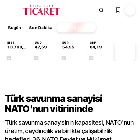
Bugün
Son Dakika
Finans
EKSTRA
BIST
USD
EUR
GBP
13.798,82
47,59
54,95
64,19
PİYASA
VERİLERİ
+0,70%
+0,06%
-0,11%
+0,14%
Sektörel
Türk savunma sanayisi
NATO'nun vitirininde
Türk savunma sanayisinin kapasitesi, NATO'nun
üretim, caydırıcılık ve birlikte çalışabilirlik
hedefleri, 36.⁠ ⁠NATO Devlet ve Hükümet