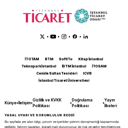
•
•
•
•
İTOTAM
BTM
SoftITo
Kitap İstanbul
Teknopark İstanbul
İDTM İstanbul
İTOSAM
Cemile Sultan Tesisleri
ICVB
İstanbul Ticaret Üniversitesi
Gizlilik ve KVKK
Doğrulama
Yayın
Künye
•
İletişim
•
•
•
Politikası
Politikası
İlkeleri
YASAL UYARI VE SORUMLULUK REDDİ
Bu sayfada yer alan bilgi, yorum ve içerikler yatırım danışmanlığı kapsamında
değildir. Yatırım kararları, kişisel mali durumunuz ile risk ve getiri tercihlerinize