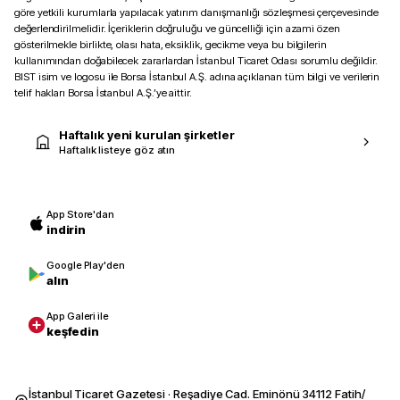
göre yetkili kurumlarla yapılacak yatırım danışmanlığı sözleşmesi çerçevesinde
değerlendirilmelidir. İçeriklerin doğruluğu ve güncelliği için azami özen
gösterilmekle birlikte, olası hata, eksiklik, gecikme veya bu bilgilerin
kullanımından doğabilecek zararlardan İstanbul Ticaret Odası sorumlu değildir.
BIST isim ve logosu ile Borsa İstanbul A.Ş. adına açıklanan tüm bilgi ve verilerin
telif hakları Borsa İstanbul A.Ş.’ye aittir.
Haftalık yeni kurulan şirketler
Haftalık listeye göz atın
App Store'dan
indirin
Google Play'den
alın
App Galeri ile
keşfedin
İstanbul Ticaret Gazetesi · Reşadiye Cad. Eminönü 34112 Fatih/