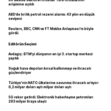
80 ülkede sektörel fırsatlar Türk firmalarının
erişimine açıldı
ABD’de kritik petrol rezervi alarmı: 43 yılın en düşük
seviyesi
Reuters, BBC, CNN ve FT Mekke Anlaşması'nı böyle
gördü
Editörün Seçimi
Avdagiç: BTM’yi dünyanın en iyi 3. startup merkezi
yaptık
Soğuk hava depoları kırsal kalkınmayı ve ihracatı
güçlendiriyor
Türkiye'nin NATO ülkelerine savunma ihracatı artıyor:
6,2 milyar doları aştı milyar doları aştı
5G rekor getirdi: Elektronik haberleşme yatırımları
263 milyar liraya ulaştı