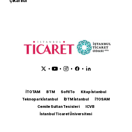
çıkarıldı
•
•
•
•
İTOTAM
BTM
SoftITo
Kitap İstanbul
Teknopark İstanbul
İDTM İstanbul
İTOSAM
Cemile Sultan Tesisleri
ICVB
İstanbul Ticaret Üniversitesi