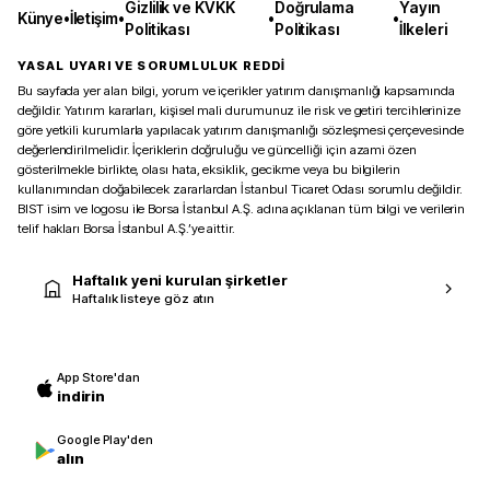
Gizlilik ve KVKK
Doğrulama
Yayın
Künye
•
İletişim
•
•
•
Politikası
Politikası
İlkeleri
YASAL UYARI VE SORUMLULUK REDDİ
Bu sayfada yer alan bilgi, yorum ve içerikler yatırım danışmanlığı kapsamında
değildir. Yatırım kararları, kişisel mali durumunuz ile risk ve getiri tercihlerinize
göre yetkili kurumlarla yapılacak yatırım danışmanlığı sözleşmesi çerçevesinde
değerlendirilmelidir. İçeriklerin doğruluğu ve güncelliği için azami özen
gösterilmekle birlikte, olası hata, eksiklik, gecikme veya bu bilgilerin
kullanımından doğabilecek zararlardan İstanbul Ticaret Odası sorumlu değildir.
BIST isim ve logosu ile Borsa İstanbul A.Ş. adına açıklanan tüm bilgi ve verilerin
telif hakları Borsa İstanbul A.Ş.’ye aittir.
Haftalık yeni kurulan şirketler
Haftalık listeye göz atın
App Store'dan
indirin
Google Play'den
alın