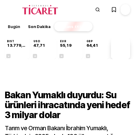
Bugün
Son Dakika
Finans
EKSTRA
BIST
USD
EUR
GBP
13.779,39
47,71
55,19
64,41
PİYASA
VERİLERİ
-0,14%
+0,18%
+0,32%
+0,38%
Sektörel
Bakan Yumaklı duyurdu: Su
ürünleri ihracatında yeni hedef
3 milyar dolar
Tarım ve Orman Bakanı İbrahim Yumaklı,