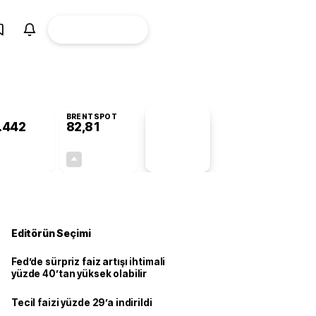
ÜYE
CANLI BORSA
Girişi
BRENTSPOT
.442
82,81
PİYASA
VERİLERİ
-0,60%
+4,94%
+0,00
3,90
Editörün Seçimi
Fed’de sürpriz faiz artışı ihtimali
yüzde 40’tan yüksek olabilir
Tecil faizi yüzde 29’a indirildi