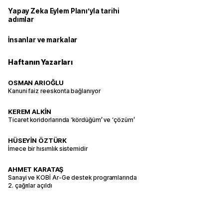
Yapay Zeka Eylem Planı’yla tarihi
adımlar
İnsanlar ve markalar
Haftanın Yazarları
OSMAN ARIOĞLU
Kanuni faiz reeskonta bağlanıyor
KEREM ALKİN
Ticaret koridorlarında ‘kördüğüm’ ve ‘çözüm’
HÜSEYİN ÖZTÜRK
İmece bir hısımlık sistemidir
AHMET KARATAŞ
Sanayi ve KOBİ Ar-Ge destek programlarında
2. çağrılar açıldı