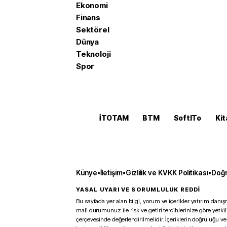
Ekonomi
Finans
Sektörel
Dünya
Teknoloji
Spor
İTOTAM
BTM
SoftITo
Kit
Künye
•
İletişim
•
Gizlilik ve KVKK Politikası
•
Doğr
YASAL UYARI VE SORUMLULUK REDDİ
Bu sayfada yer alan bilgi, yorum ve içerikler yatırım danışm
mali durumunuz ile risk ve getiri tercihlerinize göre yetk
çerçevesinde değerlendirilmelidir. İçeriklerin doğruluğu ve