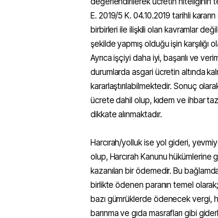
değerlendirilerek ücretin niteliğinin
E. 2019/5 K. 04.10.2019 tarihli karar
birbirleri ile ilişkili olan kavramlar deği
şekilde yapmış olduğu işin karşılığı o
Ayrıca işçiyi daha iyi, başarılı ve ve
durumlarda asgari ücretin altında kal
kararlaştırılabilmektedir. Sonuç ola
ücrete dahil olup, kıdem ve ihbar tazm
dikkate alınmaktadır.
Harcırah/yolluk ise yol gideri, yevmi
olup, Harcırah Kanunu hükümlerine g
kazanılan bir ödemedir. Bu bağlamda 
birlikte ödenen paranın temel olarak; 
bazı gümrüklerde ödenecek vergi, ha
barınma ve gıda masrafları gibi giderl