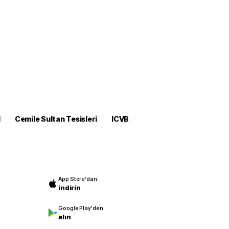
M
Cemile Sultan Tesisleri
ICVB
App Store'dan
indirin
Google Play'den
alın