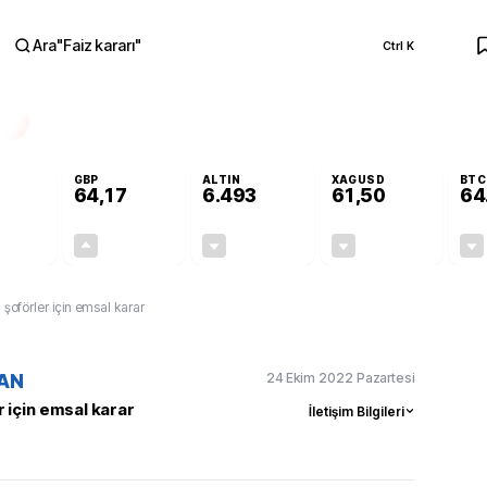
Ara
"
Faiz kararı
"
Ctrl K
RA
GBP
ALTIN
XAGUSD
BTC
64,17
6.493
61,50
64
+0,00%
+0,12%
-0,04%
-0,87%
0,00
0,08
-2,64
-0,54
şoförler için ­emsal karar
24 Ekim 2022 Pazartesi
AN
 için ­emsal karar
İletişim Bilgileri