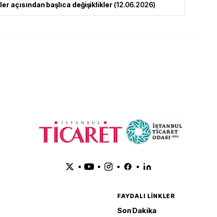
er açısından başlıca değişiklikler
(
12.06.2026
)
•
•
•
•
FAYDALI LINKLER
Son Dakika