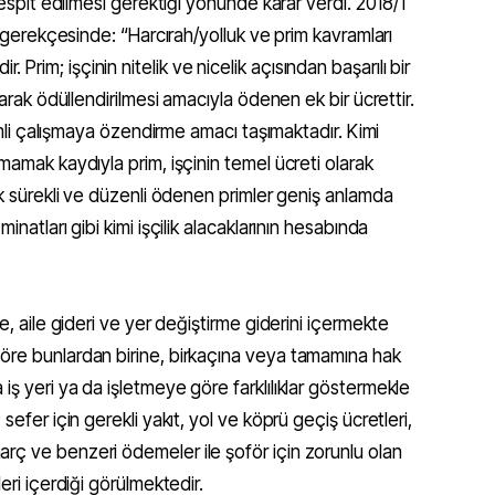
 tespit edilmesi gerektiği yönünde karar verdi. 2018/1
ın gerekçesinde: “Harcırah/yolluk ve prim kavramları
ldir. Prim; işçinin nitelik ve nicelik açısından başarılı bir
larak ödüllendirilmesi amacıyla ödenen ek bir ücrettir.
rimli çalışmaya özendirme amacı taşımaktadır. Kimi
mamak kaydıyla prim, işçinin temel ücreti olarak
rak sürekli ve düzenli ödenen primler geniş anlamda
inatları gibi kimi işçilik alacaklarının hesabında
ye, aile gideri ve yer değiştirme giderini içermekte
öre bunlardan birine, birkaçına veya tamamına hak
iş yeri ya da işletmeye göre farklılıklar göstermekle
sefer için gerekli yakıt, yol ve köprü geçiş ücretleri,
rç ve benzeri ödemeler ile şoför için zorunlu olan
eri içerdiği görülmektedir.