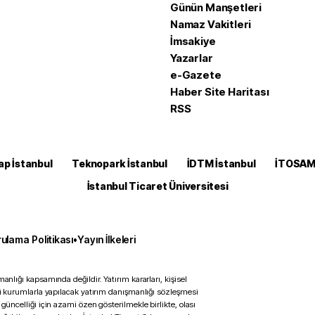
Günün Manşetleri
Namaz Vakitleri
İmsakiye
Yazarlar
e-Gazete
Haber Site Haritası
RSS
ap İstanbul
Teknopark İstanbul
İDTM İstanbul
İTOSA
İstanbul Ticaret Üniversitesi
ulama Politikası
•
Yayın İlkeleri
anlığı kapsamında değildir. Yatırım kararları, kişisel
ili kurumlarla yapılacak yatırım danışmanlığı sözleşmesi
 güncelliği için azami özen gösterilmekle birlikte, olası