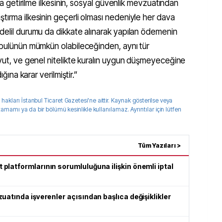
rca getirilme ilkesinin, sosyal güvenlik mevzuatından
tırma ilkesinin geçerli olması nedeniyle her dava
 delil durumu da dikkate alınarak yapılan ödemenin
kabulünün mümkün olabileceğinden, aynı tür
oyut, ve genel nitelikte kuralın uygun düşmeyeceğine
ığına karar verilmiştir.”
 hakları
İstanbul Ticaret Gazetesi
'ne aittir. Kaynak gösterilse veya
 tamamı ya da bir bölümü kesinlikle kullanılamaz. Ayrıntılar için lütfen
Tüm Yazıları >
latformlarının sorumluluğuna ilişkin önemli iptal
uatında işverenler açısından başlıca değişiklikler