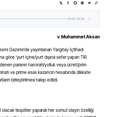
N
00:00
/
00:00
v. Muhammet Aksan
Resmi Gazete’de yayımlanan Yargıtay İçtihadı
na göre ‘yurt içine/yurt dışına sefer yapan TIR
 ödenen paranın harcırah/yolluk veya ücret/prim
zminatı ve prime esas kazancın hesabında dikkate
arın birleştirilmesi talep edildi.
l olacak tespitler yaparak her somut olayın özelliği