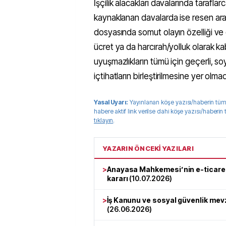
İşçilik alacakları davalarında tarafla
kaynaklanan davalarda ise resen araş
dosyasında somut olayın özelliği ve
ücret ya da harcırah/yolluk olarak 
uyuşmazlıkların tümü için geçerli, s
içtihatların birleştirilmesine yer olmad
Yasal Uyarı:
Yayınlanan köşe yazısı/haberin tüm
habere aktif link verilse dahi köşe yazısı/haberin
tıklayın
.
YAZARIN ÖNCEKİ YAZILARI
>
Anayasa Mahkemesi’nin e-ticaret p
kararı
(
10.07.2026
)
>
İş Kanunu ve sosyal güvenlik mevz
(
26.06.2026
)