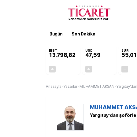
Ekonomiden haberiniz var!
Bugün
Son Dakika
Finans
EKST
BIST
USD
EUR
13.798,82
47,59
55,01
+0,70%
+0,06%
95,68
0,03
Anasayfa
>
Yazarlar
>
MUHAMMET AKSAN
>
Yargıtay’dan 
MUHAMMET AKS
Yargıtay’dan şoförler