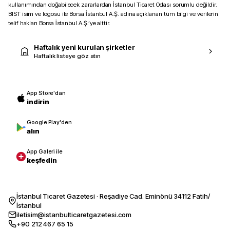
kullanımından doğabilecek zararlardan İstanbul Ticaret Odası sorumlu değildir.
BIST isim ve logosu ile Borsa İstanbul A.Ş. adına açıklanan tüm bilgi ve verilerin
telif hakları Borsa İstanbul A.Ş.’ye aittir.
Haftalık yeni kurulan şirketler
Haftalık listeye göz atın
App Store'dan
indirin
Google Play'den
alın
App Galeri ile
keşfedin
İstanbul Ticaret Gazetesi · Reşadiye Cad. Eminönü 34112 Fatih/
İstanbul
iletisim@istanbulticaretgazetesi.com
+90 212 467 65 15