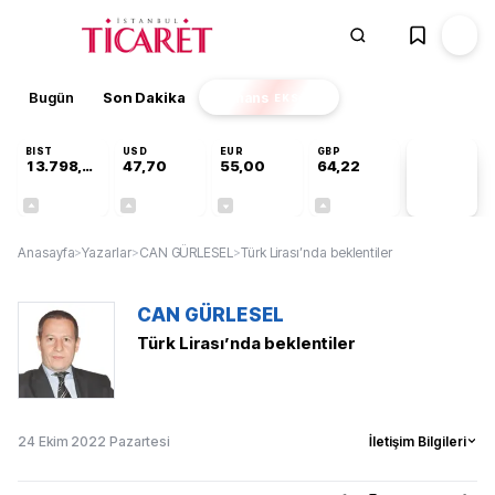
Bugün
Son Dakika
Finans
EKSTRA
BIST
USD
EUR
GBP
13.798,82
47,70
55,00
64,22
PİYASA
VERİLERİ
+0,70%
+0,16%
-0,03%
+0,07%
Anasayfa
>
Yazarlar
>
CAN GÜRLESEL
>
Türk Lirası’nda beklentiler
CAN GÜRLESEL
Türk Lirası’nda beklentiler
24 Ekim 2022 Pazartesi
İletişim Bilgileri