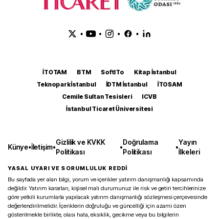
•
•
•
•
İTOTAM
BTM
SoftITo
Kitap İstanbul
Teknopark İstanbul
İDTM İstanbul
İTOSAM
Cemile Sultan Tesisleri
ICVB
İstanbul Ticaret Üniversitesi
Gizlilik ve KVKK
Doğrulama
Yayın
Künye
•
İletişim
•
•
•
Politikası
Politikası
İlkeleri
YASAL UYARI VE SORUMLULUK REDDİ
Bu sayfada yer alan bilgi, yorum ve içerikler yatırım danışmanlığı kapsamında
değildir. Yatırım kararları, kişisel mali durumunuz ile risk ve getiri tercihlerinize
göre yetkili kurumlarla yapılacak yatırım danışmanlığı sözleşmesi çerçevesinde
değerlendirilmelidir. İçeriklerin doğruluğu ve güncelliği için azami özen
gösterilmekle birlikte, olası hata, eksiklik, gecikme veya bu bilgilerin