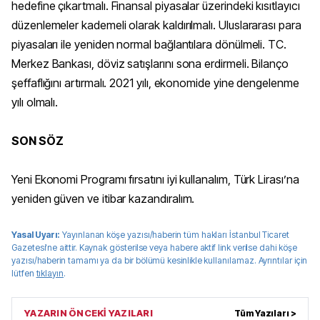
hedefine çıkartmalı. Finansal piyasalar üzerindeki kısıtlayıcı
düzenlemeler kademeli olarak kaldırılmalı. Uluslararası para
piyasaları ile yeniden normal bağlantılara dönülmeli. TC.
Merkez Bankası, döviz satışlarını sona erdirmeli. Bilanço
şeffaflığını artırmalı. 2021 yılı, ekonomide yine dengelenme
yılı olmalı.
SON SÖZ
Yeni Ekonomi Programı fırsatını iyi kullanalım, Türk Lirası’na
yeniden güven ve itibar kazandıralım.
Yasal Uyarı:
Yayınlanan köşe yazısı/haberin tüm hakları
İstanbul Ticaret
Gazetesi
'ne aittir. Kaynak gösterilse veya habere aktif link verilse dahi köşe
yazısı/haberin tamamı ya da bir bölümü kesinlikle kullanılamaz. Ayrıntılar için
lütfen
tıklayın
.
YAZARIN ÖNCEKİ YAZILARI
Tüm Yazıları >