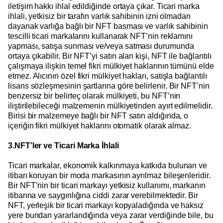
iletişim hakkı ihlal edildiğinde ortaya çıkar. Ticari marka
ihlali, yetkisiz bir tarafın varlık sahibinin izni olmadan
dayanak varlığa bağlı bir NFT basması ve varlık sahibinin
tescilli ticari markalarını kullanarak NFT’nin reklamını
yapması, satışa sunması ve/veya satması durumunda
ortaya çıkabilir. Bir NFT’yi satın alan kişi, NFT ile bağlantılı
çalışmaya ilişkin temel fikri mülkiyet haklarının tümünü elde
etmez. Alıcının özel fikri mülkiyet hakları, satışla bağlantılı
lisans sözleşmesinin şartlarına göre belirlenir. Bir NFT’nin
benzersiz bir belirteç olarak mülkiyeti, bu NFT’nin
iliştirilebileceği malzemenin mülkiyetinden ayırt edilmelidir.
Birisi bir malzemeye bağlı bir NFT satın aldığında, o
içeriğin fikri mülkiyet haklarını otomatik olarak almaz.
3.NFT’ler ve Ticari Marka İhlali
Ticari markalar, ekonomik kalkınmaya katkıda bulunan ve
itibarı koruyan bir moda markasının ayrılmaz bileşenleridir.
Bir NFT’nin bir ticari markayı yetkisiz kullanımı, markanın
itibarına ve saygınlığına ciddi zarar verebilmektedir. Bir
NFT, yerleşik bir ticari markayı kopyaladığında ve haksız
yere bundan yararlandığında veya zarar verdiğinde bile, bu