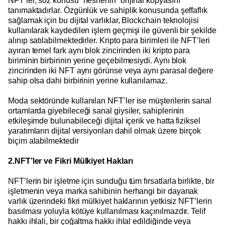
NFT’ler, söz konusu “nesnenin” orijinal kopyasını
tanımaktadırlar. Özgünlük ve sahiplik konusunda şeffaflık
sağlamak için bu dijital varlıklar, Blockchain teknolojisi
kullanılarak kaydedilen işlem geçmişi ile güvenli bir şekilde
alınıp satılabilmektedirler. Kripto para birimleri ile NFT’leri
ayıran temel fark aynı blok zincirinden iki kripto para
biriminin birbirinin yerine geçebilmesiydi. Aynı blok
zincirinden iki NFT aynı görünse veya aynı parasal değere
sahip olsa dahi birbirinin yerine kullanılamaz.
Moda sektöründe kullanılan NFT’ler ise müşterilerin sanal
ortamlarda giyebileceği sanal giysiler, sahiplerinin
etkileşimde bulunabileceği dijital içerik ve hatta fiziksel
yaratımların dijital versiyonları dahil olmak üzere birçok
biçim alabilmektedir
2.NFT’ler ve Fikri Mülkiyet Hakları
NFT’lerin bir işletme için sunduğu tüm fırsatlarla birlikte, bir
işletmenin veya marka sahibinin herhangi bir dayanak
varlık üzerindeki fikri mülkiyet haklarının yetkisiz NFT’lerin
basılması yoluyla kötüye kullanılması kaçınılmazdır. Telif
hakkı ihlali, bir çoğaltma hakkı ihlal edildiğinde veya