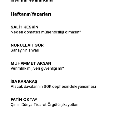
İnsanlar ve markalar
Haftanın Yazarları
SALİH KESKİN
Neden domates mühendisliği olmasın?
NURULLAH GÜR
Sanayinin ahvali
MUHAMMET AKSAN
Verimlilik mi, veri güvenliği mi?
İSA KARAKAŞ
Alacak davalarının SGK cephesindeki yansıması
FATİH OKTAY
Çin’in Dünya Ticaret Örgütü şikayetleri