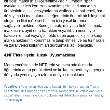
bir ticari marka ihlali içerebilmektedir. Örneğin, spor
ayakkabılar için koruma kazanılmış bir ticari markanın
ürünlerinin dijital versiyonlarına verilecek sanal tescil, üst
düzey moda markalarına, değerlerinin önemli bir bileşenini
oluşturan fikri mülkiyet hakları için yasal koruma
sağlayabilmektedir. Sonuç olarak, dünyaca ünlü bir moda
markasının, ayırt edici karakteri veya itibarı nedeniyle
haksız menfaat veya gelir elde eden üçüncü kişilere karşı
marka haklarının korunmasını talep etmesi ve bu tür haksız
ve zarar verici kullanımları durdurması adil olacaktır.
4.NFT’lere İlişkin Hukuki Uyuşmazlıklar
Moda endüstrisinde NFT’lerin ve meta odaklı moda
öğelerinin artan popülaritesi ve kullanımı nedeniyle gerçek
dünyada yeni uyuşmazlıklar ortaya çıkmaktadır.
Yasal Uyarı:
Yayınlanan köşe yazısı/haberin tüm hakları
İstanbul Ticaret
Gazetesi
'ne aittir. Kaynak gösterilse veya habere aktif link verilse dahi köşe
yazısı/haberin tamamı ya da bir bölümü kesinlikle kullanılamaz. Ayrıntılar için
lütfen
tıklayın
.