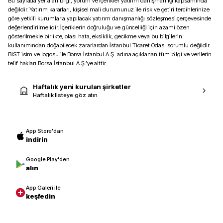
Bu sayfada yer alan bilgi, yorum ve içerikler yatırım danışmanlığı kapsamında
değildir. Yatırım kararları, kişisel mali durumunuz ile risk ve getiri tercihlerinize
göre yetkili kurumlarla yapılacak yatırım danışmanlığı sözleşmesi çerçevesinde
değerlendirilmelidir. İçeriklerin doğruluğu ve güncelliği için azami özen
gösterilmekle birlikte, olası hata, eksiklik, gecikme veya bu bilgilerin
kullanımından doğabilecek zararlardan İstanbul Ticaret Odası sorumlu değildir.
BIST isim ve logosu ile Borsa İstanbul A.Ş. adına açıklanan tüm bilgi ve verilerin
telif hakları Borsa İstanbul A.Ş.’ye aittir.
Haftalık yeni kurulan şirketler
Haftalık listeye göz atın
App Store'dan
indirin
Google Play'den
alın
App Galeri ile
keşfedin