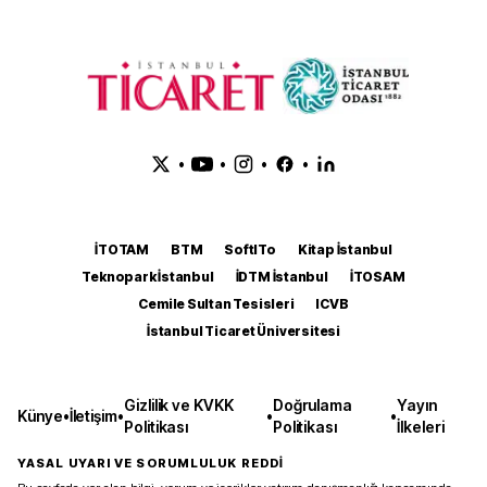
•
•
•
•
İTOTAM
BTM
SoftITo
Kitap İstanbul
Teknopark İstanbul
İDTM İstanbul
İTOSAM
Cemile Sultan Tesisleri
ICVB
İstanbul Ticaret Üniversitesi
Gizlilik ve KVKK
Doğrulama
Yayın
Künye
•
İletişim
•
•
•
Politikası
Politikası
İlkeleri
YASAL UYARI VE SORUMLULUK REDDİ