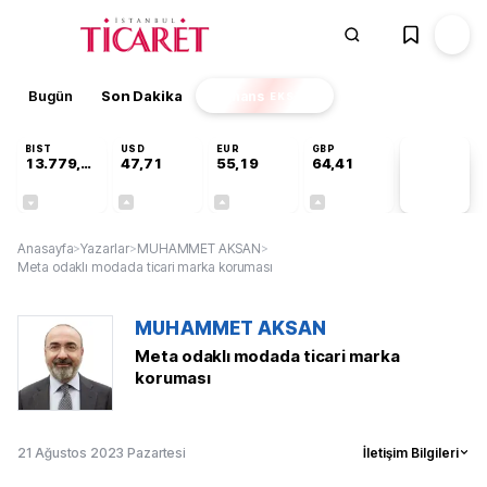
Bugün
Son Dakika
Finans
EKSTRA
BIST
USD
EUR
GBP
13.779,39
47,71
55,19
64,41
PİYASA
VERİLERİ
-0,14%
+0,18%
+0,32%
+0,38%
Anasayfa
>
Yazarlar
>
MUHAMMET AKSAN
>
Meta odaklı modada ticari marka koruması
MUHAMMET AKSAN
Meta odaklı modada ticari marka
koruması
21 Ağustos 2023 Pazartesi
İletişim Bilgileri