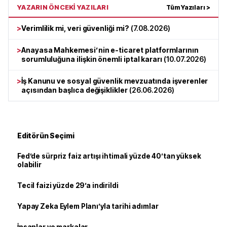
YAZARIN ÖNCEKİ YAZILARI
Tüm Yazıları >
>
Verimlilik mi, veri güvenliği mi?
(
7.08.2026
)
>
Anayasa Mahkemesi’nin e-ticaret platformlarının
sorumluluğuna ilişkin önemli iptal kararı
(
10.07.2026
)
>
İş Kanunu ve sosyal güvenlik mevzuatında işverenler
açısından başlıca değişiklikler
(
26.06.2026
)
Editörün Seçimi
Fed’de sürpriz faiz artışı ihtimali yüzde 40’tan yüksek
olabilir
Tecil faizi yüzde 29’a indirildi
Yapay Zeka Eylem Planı’yla tarihi adımlar