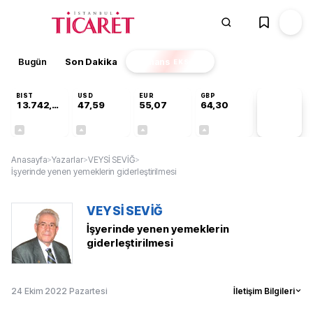
Bugün
Son Dakika
Finans
EKSTRA
BIST
USD
EUR
GBP
13.742,64
47,59
55,07
64,30
PİYASA
VERİLERİ
+0,29%
+0,06%
+0,10%
+0,32%
Anasayfa
>
Yazarlar
>
VEYSİ SEVİĞ
>
İşyerinde yenen yemeklerin giderleştirilmesi
VEYSİ SEVİĞ
İşyerinde yenen yemeklerin
giderleştirilmesi
24 Ekim 2022 Pazartesi
İletişim Bilgileri