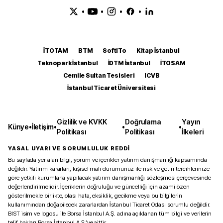
•
•
•
•
İTOTAM
BTM
SoftITo
Kitap İstanbul
Teknopark İstanbul
İDTM İstanbul
İTOSAM
Cemile Sultan Tesisleri
ICVB
İstanbul Ticaret Üniversitesi
Gizlilik ve KVKK
Doğrulama
Yayın
Künye
•
İletişim
•
•
•
Politikası
Politikası
İlkeleri
YASAL UYARI VE SORUMLULUK REDDİ
Bu sayfada yer alan bilgi, yorum ve içerikler yatırım danışmanlığı kapsamında
değildir. Yatırım kararları, kişisel mali durumunuz ile risk ve getiri tercihlerinize
göre yetkili kurumlarla yapılacak yatırım danışmanlığı sözleşmesi çerçevesinde
değerlendirilmelidir. İçeriklerin doğruluğu ve güncelliği için azami özen
gösterilmekle birlikte, olası hata, eksiklik, gecikme veya bu bilgilerin
kullanımından doğabilecek zararlardan İstanbul Ticaret Odası sorumlu değildir.
BIST isim ve logosu ile Borsa İstanbul A.Ş. adına açıklanan tüm bilgi ve verilerin
telif hakları Borsa İstanbul A.Ş.’ye aittir.