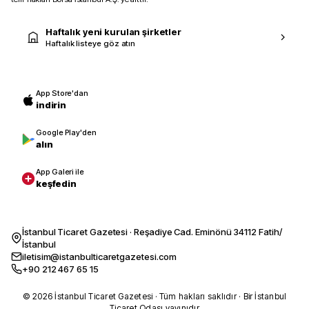
Haftalık yeni kurulan şirketler
Haftalık listeye göz atın
App Store'dan
indirin
Google Play'den
alın
App Galeri ile
keşfedin
İstanbul Ticaret Gazetesi · Reşadiye Cad. Eminönü 34112 Fatih/
İstanbul
iletisim@istanbulticaretgazetesi.com
+90 212 467 65 15
© 2026 İstanbul Ticaret Gazetesi · Tüm hakları saklıdır · Bir İstanbul
Ticaret Odası yayınıdır