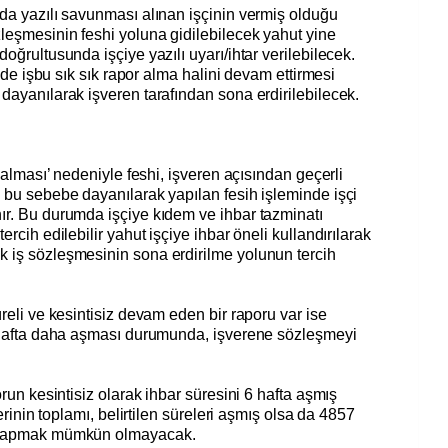
da yazılı savunması alınan işçinin vermiş olduğu
leşmesinin feshi yoluna gidilebilecek yahut yine
oğrultusunda işçiye yazılı uyarı/ihtar verilebilecek.
inde işbu sık sık rapor alma halini devam ettirmesi
dayanılarak işveren tarafından sona erdirilebilecek.
r alması’ nedeniyle feshi, işveren açısından geçerli
 bu sebebe dayanılarak yapılan fesih işleminde işçi
ır. Bu durumda işçiye kıdem ve ihbar tazminatı
rcih edilebilir yahut işçiye ihbar öneli kullandırılarak
 iş sözleşmesinin sona erdirilme yolunun tercih
reli ve kesintisiz devam eden bir raporu var ise
6 hafta daha aşması durumunda, işverene sözleşmeyi
orun kesintisiz olarak ihbar süresini 6 hafta aşmış
lerinin toplamı, belirtilen süreleri aşmış olsa da 4857
h yapmak mümkün olmayacak.