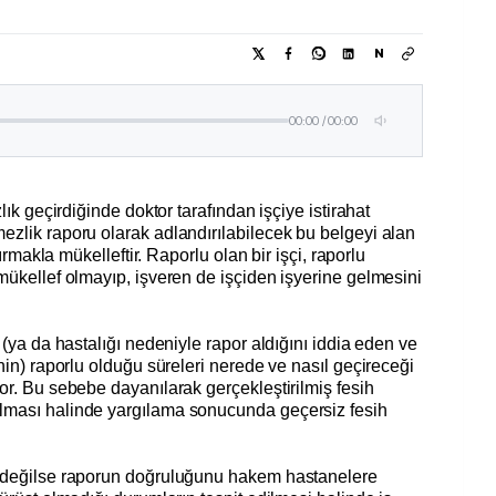
N
00:00
/
00:00
lık geçirdiğinde doktor tarafından işçiye istirahat
zlik raporu olarak adlandırılabilecek bu belgeyi alan
tırmakla mükelleftir. Raporlu olan bir işçi, raporlu
mükellef olmayıp, işveren de işçiden işyerine gelmesini
 (ya da hastalığı nedeniyle rapor aldığını iddia eden ve
nin) raporlu olduğu süreleri nerede ve nasıl geçireceği
or. Bu sebebe dayanılarak gerçekleştirilmiş fesih
lması halinde yargılama sonucunda geçersiz fesih
n değilse raporun doğruluğunu hakem hastanelere