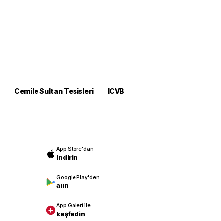
M
Cemile Sultan Tesisleri
ICVB
App Store'dan
indirin
Google Play'den
alın
App Galeri ile
keşfedin