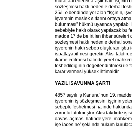
müracaat ederek araştırmalı. İşçinin d
sözleşmesi haklı nedenle derhal fesh
25/II-e bendinde yer alan “İşçinin, iş
işverenin meslek sırlarını ortaya atm
bulunması” hükmü uyarınca yapılabilir
sebebiyle haklı olarak yapılacak bu 
madde 17’de belirtilen ihbar süreleri 
sözleşmesi haklı nedenle derhal sona er
işverenin haklı sebep oluşturan işbu 
ispatlayabilmesi gerekir. Aksi takdirde
ikame edilmesi halinde yerel mahkem
feshedildiğinin değerlendirilmesi ile 
karar vermesi yüksek ihtimaldir.
YAZILI SAVUNMA ŞARTI
4857 sayılı İş Kanunu’nun 19. madde
işverenin iş sözleşmesini işçinin yet
sebeple feshetmesi halinde hakkındaki
zorunlu tutulmuştur. Aksi takdirde iş 
davası açması halinde yerel mahkeme 
işe iadesine’ şeklinde hüküm kurulac