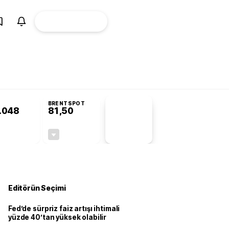
ÜYE
CANLI BORSA
Girişi
dı
KOSGEB’den temiz enerji ve iklim teknolojilerine yeni destek programı
T
BRENTSPOT
.048
81,50
PİYASA
VERİLERİ
+0,50%
-1,55%
+0,00
-1,28
Editörün Seçimi
Fed’de sürpriz faiz artışı ihtimali
yüzde 40’tan yüksek olabilir