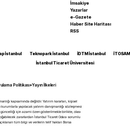
İmsakiye
Yazarlar
e-Gazete
Haber Site Haritası
RSS
ap İstanbul
Teknopark İstanbul
İDTM İstanbul
İTOSA
İstanbul Ticaret Üniversitesi
ulama Politikası
•
Yayın İlkeleri
anlığı kapsamında değildir. Yatırım kararları, kişisel
ili kurumlarla yapılacak yatırım danışmanlığı sözleşmesi
 güncelliği için azami özen gösterilmekle birlikte, olası
doğabilecek zararlardan İstanbul Ticaret Odası sorumlu
çıklanan tüm bilgi ve verilerin telif hakları Borsa