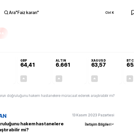
Ara
"
Faiz kararı
"
Ctrl K
RA
ar açılmayacak'
Cevdet Yılmaz Suudi Arabistan ve KAAN sorusunu yanıtla
GBP
ALTIN
XAGUSD
BTC
64,41
6.661
63,57
65
+0,32%
+0,38%
+2,59%
+3,37%
0,18
0,24
167,96
2,07
porun doğruluğunu hakem hastanelere müracaat ederek araştırabilir mi?
13 Kasım 2023 Pazartesi
AN
ğruluğunu hakem hastanelere
İletişim Bilgileri
tırabilir mi?