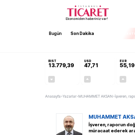
Ekonomiden haberiniz var!
Bugün
Son Dakika
Finans
EKST
SON DAKİKA
İran'dan Hürmüz Boğazı şartı! 'Düzelene kad
BIST
USD
EUR
13.779,39
47,71
55,19
-0,14%
+0,18%
-19,42
0,09
Anasayfa
>
Yazarlar
>
MUHAMMET AKSAN
>
İşveren, ra
MUHAMMET AKS
İşveren, raporun do
müracaat ederek araş