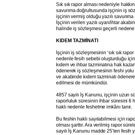
Sık sık rapor alması nedeniyle hakkın
savunma doğrultusunda işçinin iş söz
işçinin vermiş olduğu yazılı savunma d
İşçinin verilen yazılı uyarı/ihtar akab
halinde iş sözleşmesi geçerli nedene 
KIDEM TAZMİNATI
İşçinin iş sözleşmesinin ‘sık sık rapo
nedenle fesih sebebi oluşturduğu için
kıdem ve ihbar tazminatına hak kazan
ödenerek iş sözleşmesinin feshi yolu te
ve akabinde kıdem tazminatı ödenerek
edilmesi de mümkündür.
4857 sayılı İş Kanunu, işçinin uzun sü
raporluluk süresinin ihbar süresini 
haklı nedenle feshetme imkânı tanır.
Bu feshin haklı sayılabilmesi için rap
olması şarttır. Ara verilmiş rapor süre
sayılı İş Kanunu madde 25’ten fesi