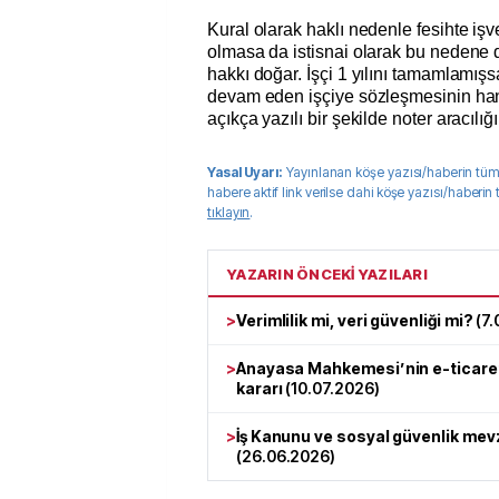
Kural olarak haklı nedenle fesihte i
olmasa da istisnai olarak bu nedene d
hakkı doğar. İşçi 1 yılını tamamlamış
devam eden işçiye sözleşmesinin hang
açıkça yazılı bir şekilde noter aracılığı 
Yasal Uyarı:
Yayınlanan köşe yazısı/haberin tüm
habere aktif link verilse dahi köşe yazısı/haberin
tıklayın
.
YAZARIN ÖNCEKİ YAZILARI
>
Verimlilik mi, veri güvenliği mi?
(
7.
>
Anayasa Mahkemesi’nin e-ticaret p
kararı
(
10.07.2026
)
>
İş Kanunu ve sosyal güvenlik mevz
(
26.06.2026
)