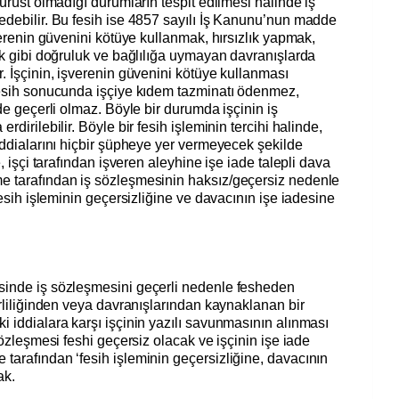
ürüst olmadığı durumların tespit edilmesi halinde iş
edebilir. Bu fesih ise 4857 sayılı İş Kanunu’nun madde
verenin güvenini kötüye kullanmak, hırsızlık yapmak,
ak gibi doğruluk ve bağlılığa uymayan davranışlarda
. İşçinin, işverenin güvenini kötüye kullanması
fesih sonucunda işçiye kıdem tazminatı ödenmez,
de geçerli olmaz. Böyle bir durumda işçinin iş
dirilebilir. Böyle bir fesih işleminin tercihi halinde,
iddialarını hiçbir şüpheye yer vermeyecek şekilde
, işçi tarafından işveren aleyhine işe iade talepli dava
e tarafından iş sözleşmesinin haksız/geçersiz nedenle
fesih işleminin geçersizliğine ve davacının işe iadesine
sinde iş sözleşmesini geçerli nedenle fesheden
erliliğinden veya davranışlarından kaynaklanan bir
 iddialara karşı işçinin yazılı savunmasının alınması
sözleşmesi feshi geçersiz olacak ve işçinin işe iade
tarafından ‘fesih işleminin geçersizliğine, davacının
ak.