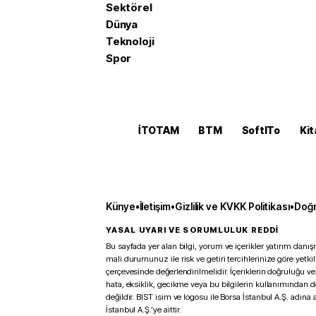
Sektörel
Dünya
Teknoloji
Spor
İTOTAM
BTM
SoftITo
Kit
Künye
•
İletişim
•
Gizlilik ve KVKK Politikası
•
Doğr
YASAL UYARI VE SORUMLULUK REDDİ
Bu sayfada yer alan bilgi, yorum ve içerikler yatırım danışm
mali durumunuz ile risk ve getiri tercihlerinize göre yetk
çerçevesinde değerlendirilmelidir. İçeriklerin doğruluğu ve
hata, eksiklik, gecikme veya bu bilgilerin kullanımından 
değildir. BIST isim ve logosu ile Borsa İstanbul A.Ş. adına a
İstanbul A.Ş.’ye aittir.