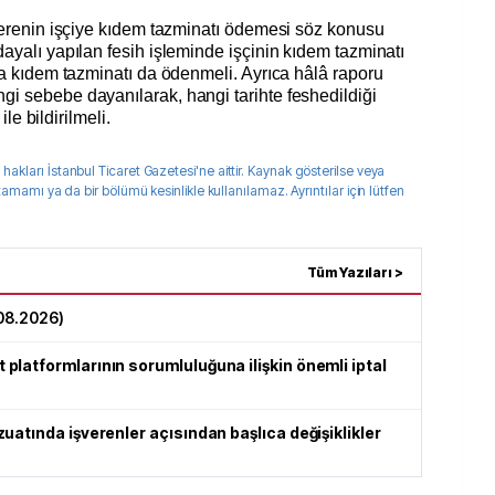
şverenin işçiye kıdem tazminatı ödemesi söz konusu
ayalı yapılan fesih işleminde işçinin kıdem tazminatı
sa kıdem tazminatı da ödenmeli. Ayrıca hâlâ raporu
i sebebe dayanılarak, hangi tarihte feshedildiği
ile bildirilmeli.
 hakları
İstanbul Ticaret Gazetesi
'ne aittir. Kaynak gösterilse veya
 tamamı ya da bir bölümü kesinlikle kullanılamaz. Ayrıntılar için lütfen
Tüm Yazıları >
08.2026
)
latformlarının sorumluluğuna ilişkin önemli iptal
uatında işverenler açısından başlıca değişiklikler