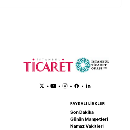
•
•
•
•
FAYDALI LINKLER
Son Dakika
Günün Manşetleri
Namaz Vakitleri