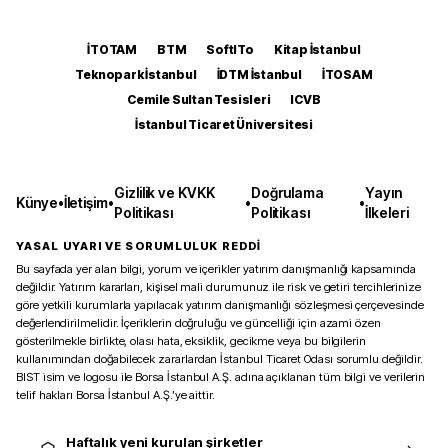
İTOTAM
BTM
SoftITo
Kitap İstanbul
Teknopark İstanbul
İDTM İstanbul
İTOSAM
Cemile Sultan Tesisleri
ICVB
İstanbul Ticaret Üniversitesi
Gizlilik ve KVKK
Doğrulama
Yayın
Künye
•
İletişim
•
•
•
Politikası
Politikası
İlkeleri
YASAL UYARI VE SORUMLULUK REDDİ
Bu sayfada yer alan bilgi, yorum ve içerikler yatırım danışmanlığı kapsamında
değildir. Yatırım kararları, kişisel mali durumunuz ile risk ve getiri tercihlerinize
göre yetkili kurumlarla yapılacak yatırım danışmanlığı sözleşmesi çerçevesinde
değerlendirilmelidir. İçeriklerin doğruluğu ve güncelliği için azami özen
gösterilmekle birlikte, olası hata, eksiklik, gecikme veya bu bilgilerin
kullanımından doğabilecek zararlardan İstanbul Ticaret Odası sorumlu değildir.
BIST isim ve logosu ile Borsa İstanbul A.Ş. adına açıklanan tüm bilgi ve verilerin
telif hakları Borsa İstanbul A.Ş.’ye aittir.
Haftalık yeni kurulan şirketler