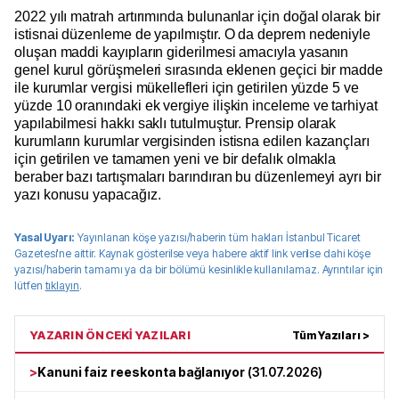
2022 yılı matrah artırımında bulunanlar için doğal olarak bir
istisnai düzenleme de yapılmıştır. O da deprem nedeniyle
oluşan maddi kayıpların giderilmesi amacıyla yasanın
genel kurul görüşmeleri sırasında eklenen geçici bir madde
ile kurumlar vergisi mükellefleri için getirilen yüzde 5 ve
yüzde 10 oranındaki ek vergiye ilişkin inceleme ve tarhiyat
yapılabilmesi hakkı saklı tutulmuştur. Prensip olarak
kurumların kurumlar vergisinden istisna edilen kazançları
için getirilen ve tamamen yeni ve bir defalık olmakla
beraber bazı tartışmaları barındıran bu düzenlemeyi ayrı bir
yazı konusu yapacağız.
Yasal Uyarı:
Yayınlanan köşe yazısı/haberin tüm hakları
İstanbul Ticaret
Gazetesi
'ne aittir. Kaynak gösterilse veya habere aktif link verilse dahi köşe
yazısı/haberin tamamı ya da bir bölümü kesinlikle kullanılamaz. Ayrıntılar için
lütfen
tıklayın
.
YAZARIN ÖNCEKİ YAZILARI
Tüm Yazıları >
>
Kanuni faiz reeskonta bağlanıyor
(
31.07.2026
)