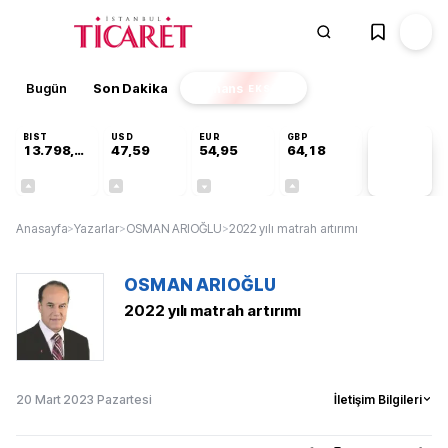
Bugün
Son Dakika
Finans
EKSTRA
BIST
USD
EUR
GBP
13.798,82
47,59
54,95
64,18
PİYASA
VERİLERİ
+0,70%
+0,05%
-0,10%
+0,13%
Anasayfa
>
Yazarlar
>
OSMAN ARIOĞLU
>
2022 yılı matrah artırımı
OSMAN ARIOĞLU
2022 yılı matrah artırımı
20 Mart 2023 Pazartesi
İletişim Bilgileri