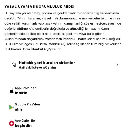
YASAL UYARI VE SORUMLULUK REDDİ
Bu sayfada yer alan bilgi, yorum ve içerikler yatırım danışmanlığı kapsamında
değildir. Yatırım kararları, kişisel mali durumunuz ile risk ve getiri tercihlerinize
göre yetkili kurumlarla yapılacak yatırım danışmanlığı sözleşmesi çerçevesinde
değerlendirilmelidir. İçeriklerin doğruluğu ve güncelliği için azami özen
gösterilmekle birlikte, olası hata, eksiklik, gecikme veya bu bilgilerin
kullanımından doğabilecek zararlardan İstanbul Ticaret Odası sorumlu değildir.
BIST isim ve logosu ile Borsa İstanbul A.Ş. adına açıklanan tüm bilgi ve verilerin
telif hakları Borsa İstanbul A.Ş.’ye aittir.
Haftalık yeni kurulan şirketler
Haftalık listeye göz atın
App Store'dan
indirin
Google Play'den
alın
App Galeri ile
keşfedin