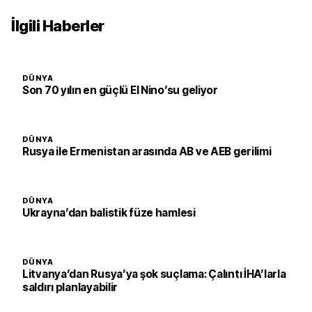
İlgili Haberler
DÜNYA
Son 70 yılın en güçlü El Nino’su geliyor
DÜNYA
Rusya ile Ermenistan arasında AB ve AEB gerilimi
DÜNYA
Ukrayna’dan balistik füze hamlesi
DÜNYA
Litvanya’dan Rusya’ya şok suçlama: Çalıntı İHA’larla
saldırı planlayabilir