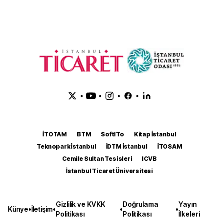
•
•
•
•
İTOTAM
BTM
SoftITo
Kitap İstanbul
Teknopark İstanbul
İDTM İstanbul
İTOSAM
Cemile Sultan Tesisleri
ICVB
İstanbul Ticaret Üniversitesi
Gizlilik ve KVKK
Doğrulama
Yayın
Künye
•
İletişim
•
•
•
Politikası
Politikası
İlkeleri