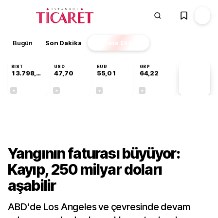
Bugün
Son Dakika
Finans
EKSTRA
BIST
USD
EUR
GBP
13.798,82
47,70
55,01
64,22
PİYASA
VERİLERİ
+0,70%
+0,16%
-0,01%
+0,08%
Dünya
Yangının faturası büyüyor:
Kayıp, 250 milyar doları
aşabilir
ABD'de Los Angeles ve çevresinde devam