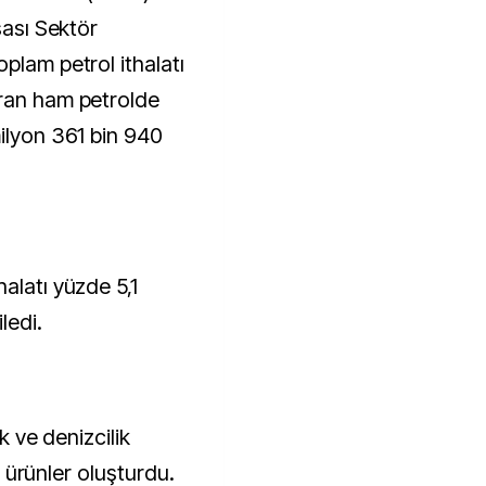
sası Sektör
plam petrol ithalatı
uran ham petrolde
milyon 361 bin 940
alatı yüzde 5,1
ledi.
ık ve denizcilik
er ürünler oluşturdu.