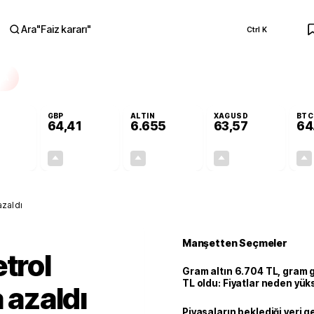
Ara
"
Faiz kararı
"
Ctrl K
RA
GBP
ALTIN
XAGUSD
BTC
64,41
6.655
63,57
64
+0,32%
+0,38%
+2,51%
+3,37%
0,18
0,24
162,81
2,07
azaldı
Manşetten Seçmeler
trol
Gram altın 6.704 TL, gram
TL oldu: Fiyatlar neden yük
a azaldı
Piyasaların beklediği veri g