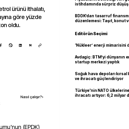
istihdamında sürpriz düşüş
trol ürünü ithalatı,
nı ayına göre yüzde
BDDK’dan tasarruf finans
düzenlemesi: Taşıt, konut v
ton oldu.
limitler değişti
Editörün Seçimi
‘Nükleer’ enerji mimarisini d
N
Avdagiç: BTM’yi dünyanın en 
startup merkezi yaptık
Soğuk hava depoları kırsal 
ve ihracatı güçlendiriyor
Kaynak ekle
Türkiye'nin NATO ülkeleri
ihracatı artıyor: 6,2 milyar d
Nasıl çalışır?
›
milyar doları aştı
k