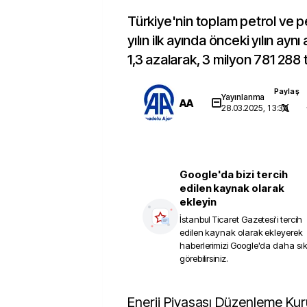
Türkiye'nin toplam petrol ve pe
yılın ilk ayında önceki yılın ay
1,3 azalarak, 3 milyon 781 288 
Paylaş
Yayınlanma
AA
28.03.2025, 13:30
Google'da bizi tercih
edilen kaynak olarak
ekleyin
İstanbul Ticaret Gazetesi
'i tercih
edilen kaynak olarak ekleyerek
haberlerimizi Google'da daha sı
görebilirsiniz.
Enerji Piyasası Düzenleme Kurumu'nun (EPDK)