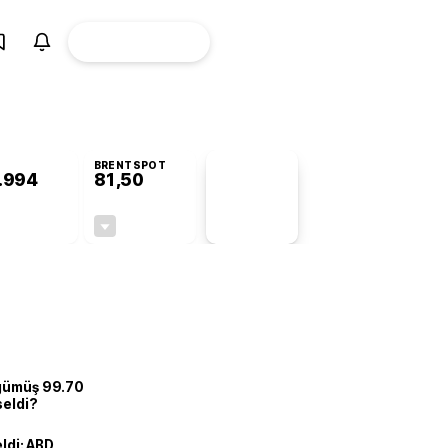
ÜYE
CANLI BORSA
Girişi
BRENTSPOT
.994
81,50
PİYASA
VERİLERİ
+0,79%
-1,55%
+0,00
-1,28
 gümüş 99.70
seldi?
eldi: ABD