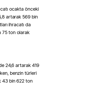
racatı ocakta önceki
5,8 artarak 569 bin
tları ihracatı da
 75 ton olarak
zde 24,6 artarak 419
ken, benzin türleri
k 43 bin 622 ton