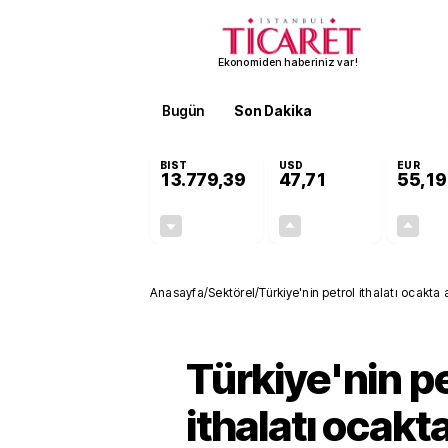
Ekonomiden haberiniz var!
Bugün
Son Dakika
Finans
EKST
BIST
USD
EUR
13.779,39
47,71
55,19
-0,14%
+0,18%
-19,42
0,09
Anasayfa
/
Sektörel
/
Türkiye'nin petrol ithalatı ocakta 
Türkiye'nin pe
ithalatı ocakt