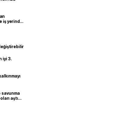
man
e iş yerinde
eğiştirebilir
iyi 3.
kalkınmayı
ne savunma
oları aştı