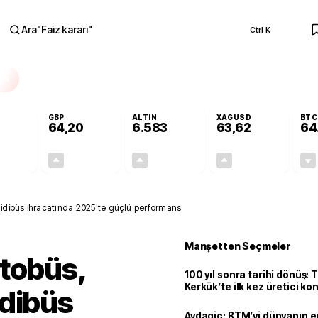
Ara
"
Faiz kararı
"
Ctrl K
RA
GBP
ALTIN
XAGUSD
BTC
64,20
6.583
63,62
64
-0,01%
+0,05%
+1,40%
+3,45%
0,00
0,03
90,87
2,12
midibüs ihracatında 2025'te güçlü performans
Manşetten Seçmeler
tobüs,
100 yıl sonra tarihi dönüş: 
Kerkük’te ilk kez üretici k
idibüs
Avdagiç: BTM’yi dünyanın en 