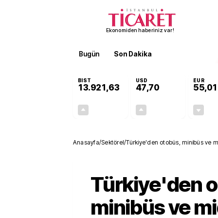
Ekonomiden haberiniz var!
Bugün
Son Dakika
Finans
EKST
BIST
USD
EUR
13.921,63
47,70
55,01
+0,89%
+0,17%
122,81
0,08
Anasayfa
/
Sektörel
/
Türkiye'den otobüs, minibüs ve 
Türkiye'den o
minibüs ve m