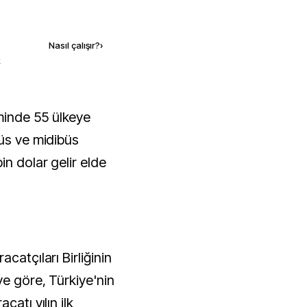
Kaynak ekle
Nasıl çalışır?
›
k
büs ve midibüs
n dolar gelir elde
catçıları Birliğinin
ye göre, Türkiye'nin
catı yılın ilk