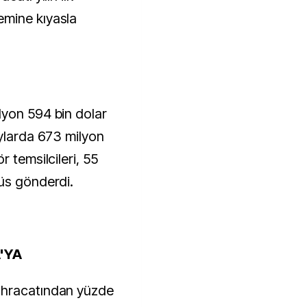
emine kıyasla
lyon 594 bin dolar
aylarda 673 milyon
 temsilcileri, 55
üs gönderdi.
'YA
ihracatından yüzde