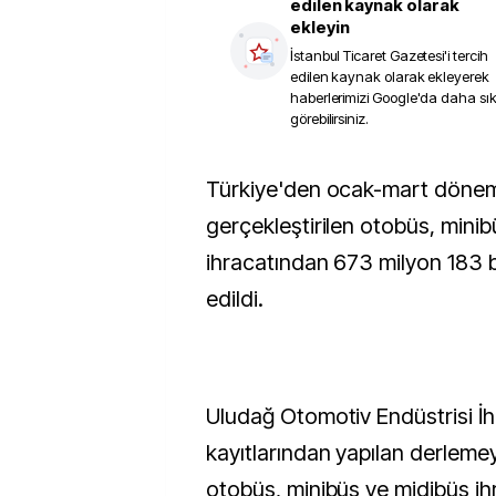
edilen kaynak olarak
ekleyin
İstanbul Ticaret Gazetesi
'i tercih
edilen kaynak olarak ekleyerek
haberlerimizi Google'da daha sı
görebilirsiniz.
Türkiye'den ocak-mart döneminde 55 ülkeye
gerçekleştirilen otobüs, mini
ihracatından 673 milyon 183 bi
edildi.
Uludağ Otomotiv Endüstrisi İhra
kayıtlarından yapılan derleme
otobüs, minibüs ve midibüs ihra