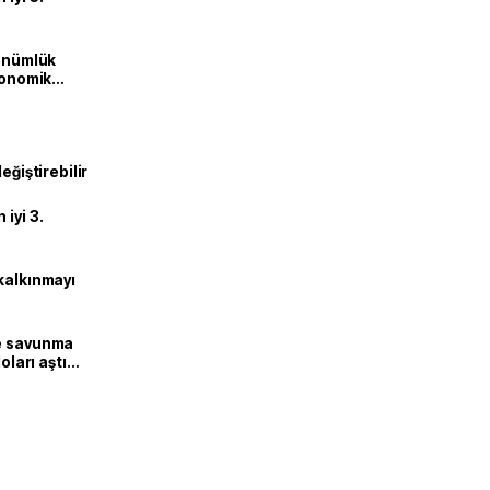
dönümlük
ekonomik
eğiştirebilir
iyi 3.
kalkınmayı
ne savunma
oları aştı