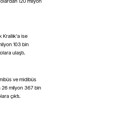
dolardan 120 milyon
 Krallık'a ise
milyon 103 bin
lara ulaştı.
nibüs ve midibüs
la 26 milyon 367 bin
ara çıktı.