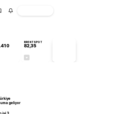
ÜYE
CANLI BORSA
Girişi
BRENTSPOT
.410
82,35
PİYASA
VERİLERİ
-0,78%
-0,52%
+0,00
-0,43
Türkiye
onuma geliyor
iyi 3.