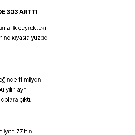
DE 303 ARTTI
n'a ilk çeyrekteki
mine kıyasla yüzde
reğinde 11 milyon
u yılın aynı
olara çıktı.
ilyon 77 bin