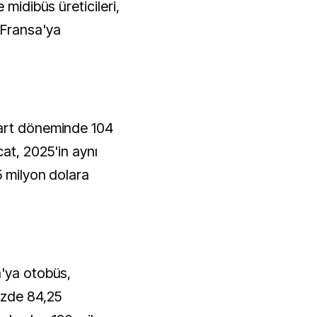
 midibüs üreticileri,
 Fransa'ya
mart döneminde 104
cat, 2025'in aynı
5 milyon dolara
a'ya otobüs,
üzde 84,25