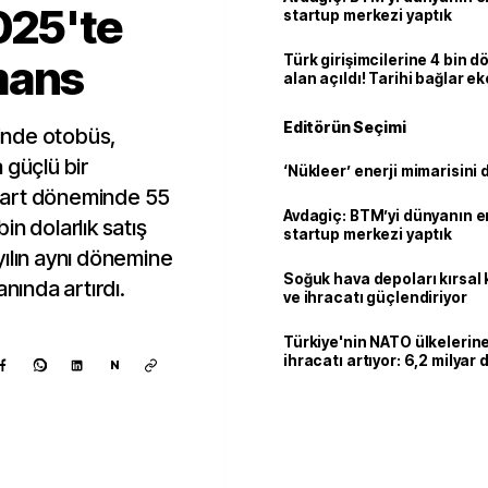
025'te
startup merkezi yaptık
mans
Türk girişimcilerine 4 bin 
alan açıldı! Tarihi bağlar 
ortaklığa dönüşüyor
Editörün Seçimi
ğinde otobüs,
 güçlü bir
‘Nükleer’ enerji mimarisini d
Mart döneminde 55
Avdagiç: BTM’yi dünyanın en 
n dolarlık satış
startup merkezi yaptık
yılın aynı dönemine
Soğuk hava depoları kırsal 
anında artırdı.
ve ihracatı güçlendiriyor
Türkiye'nin NATO ülkeleri
ihracatı artıyor: 6,2 milyar d
N
milyar doları aştı