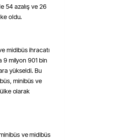
de 54 azalış ve 26
lke oldu.
e midibüs ihracatı
a 9 milyon 901 bin
ara yükseldi. Bu
büs, minibüs ve
 ülke olarak
minibüs ve midibüs