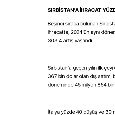
SIRBİSTAN'A İHRACAT YÜZ
Beşinci sırada bulunan Sırbista
ihracatta, 2024'ün aynı döne
303,4 artış yaşandı.
Sırbistan'a geçen yılın ilk çey
367 bin dolar olan dış satım, b
döneminde 45 milyon 854 bin d
İtalya yüzde 40 düşüş ve 39 m