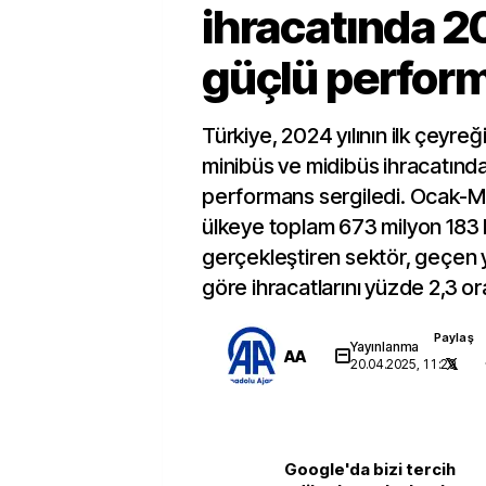
ihracatında 2
güçlü perfor
Türkiye, 2024 yılının ilk çeyre
minibüs ve midibüs ihracatında
performans sergiledi. Ocak-
ülkeye toplam 673 milyon 183 bi
gerçekleştiren sektör, geçen 
göre ihracatlarını yüzde 2,3 or
Paylaş
Yayınlanma
AA
20.04.2025, 11:29
Google'da bizi tercih