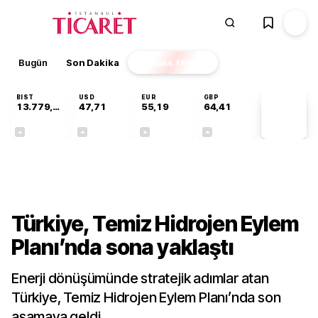
Bugün
Son Dakika
Finans
EKSTRA
BIST
USD
EUR
GBP
13.779,39
47,71
55,19
64,41
PİYASA
VERİLERİ
-0,14%
+0,18%
+0,32%
+0,38%
Sektörel
Türkiye, Temiz Hidrojen Eylem
Planı’nda sona yaklaştı
Enerji dönüşümünde stratejik adımlar atan
Türkiye, Temiz Hidrojen Eylem Planı’nda son
aşamaya geldi.