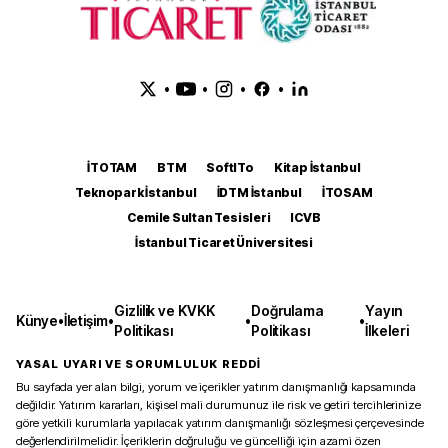
•
•
•
•
İTOTAM
BTM
SoftITo
Kitap İstanbul
Teknopark İstanbul
İDTM İstanbul
İTOSAM
Cemile Sultan Tesisleri
ICVB
İstanbul Ticaret Üniversitesi
Gizlilik ve KVKK
Doğrulama
Yayın
Künye
•
İletişim
•
•
•
Politikası
Politikası
İlkeleri
YASAL UYARI VE SORUMLULUK REDDİ
Bu sayfada yer alan bilgi, yorum ve içerikler yatırım danışmanlığı kapsamında
değildir. Yatırım kararları, kişisel mali durumunuz ile risk ve getiri tercihlerinize
göre yetkili kurumlarla yapılacak yatırım danışmanlığı sözleşmesi çerçevesinde
değerlendirilmelidir. İçeriklerin doğruluğu ve güncelliği için azami özen