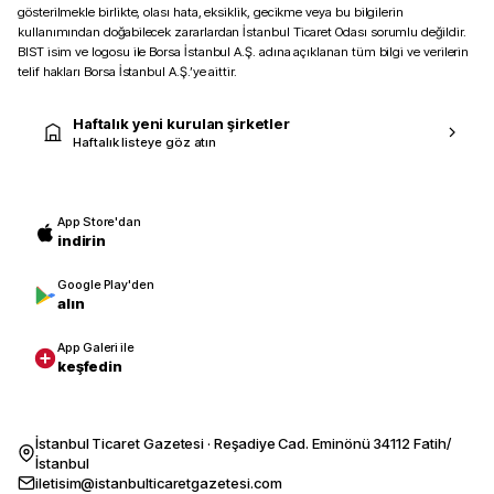
gösterilmekle birlikte, olası hata, eksiklik, gecikme veya bu bilgilerin
kullanımından doğabilecek zararlardan İstanbul Ticaret Odası sorumlu değildir.
BIST isim ve logosu ile Borsa İstanbul A.Ş. adına açıklanan tüm bilgi ve verilerin
telif hakları Borsa İstanbul A.Ş.’ye aittir.
Haftalık yeni kurulan şirketler
Haftalık listeye göz atın
App Store'dan
indirin
Google Play'den
alın
App Galeri ile
keşfedin
İstanbul Ticaret Gazetesi · Reşadiye Cad. Eminönü 34112 Fatih/
İstanbul
iletisim@istanbulticaretgazetesi.com